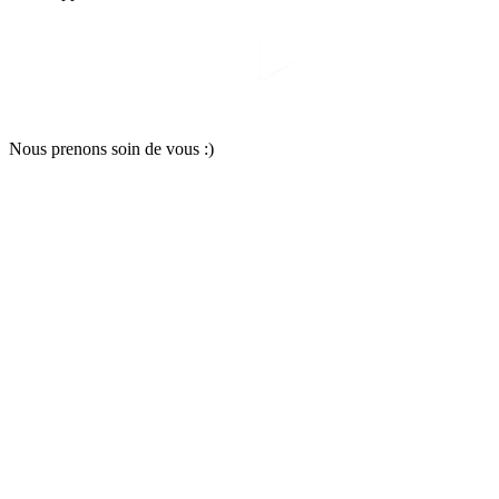
Nous pr
e
nons soin
d
e vous :)