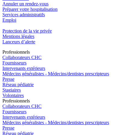
Annuler un rendez-vous
Préparer votre hospitalisation
Services administratifs
Emploi​
Protection de la vie privée
Mentions légales
Lanceurs d’alerte
Pro
f
essionn
e
ls
Collaborateurs CHC
Fournisseurs
Intervenants extérieurs
Médecins généralistes - Médecins/dentistes prescripteurs
Presse
Réseau pédiatrie
Stagiaires
Volontaires
Pro
f
essionn
e
ls
Collaborateurs CHC
Fournisseurs
Intervenants extérieurs
Médecins généralistes - Médecins/dentistes prescripteurs
Presse
Réseau pédiatrie