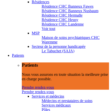
Résidences
Résidence CHC Banneux Fawes
Résidence CHC Banneux Nusbaum
Résidence CHC Hermalle
Résidence CHC Heusy
Résidence CHC Landenne
Voir tout
MSP
Maison de soins psychiatriques CHC
Waremme
Secteur de la personne handicapée
Le Tabuchet (SAJA)
Patients
Patients
Nous vous assurons en toute situation la meilleure prise
en charge possible.
Prendre rendez-vous
Prendre rendez-vous
Services et médecins
Médecins et prestataires de soins
Services médicaux
Pôles