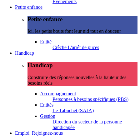
Evénements
Petite enfance
Petite enfance
Ici, les petits bouts font leur nid tout en douceur
Entité
Crèche L'arrêt de puces
Handicap
Handicap
Construire des réponses nouvelles à la hauteur des
besoins réels
Accompagnement
Personnes à besoins spécifiques (PBS)
Entités
Le Tabuchet (SAJA)
Gestion
Direction du secteur de la personne
handicapée
Emploi. Rejoignez-nous