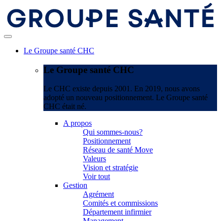
Le Groupe santé CHC
Le Groupe santé CHC
Le CHC existe depuis 2001. En 2019, nous avons
adopté un nouveau positionnement. Le Groupe santé
CHC était né.
A propos
Qui sommes-nous?
Positionnement
Réseau de santé Move
Valeurs
Vision et stratégie
Voir tout
Gestion
Agrément
Comités et commissions
Département infirmier
Management