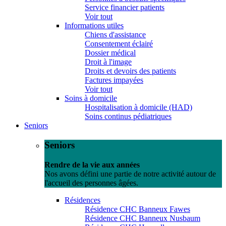
Service financier patients
Voir tout
Informations utiles
Chiens d'assistance
Consentement éclairé
Dossier médical
Droit à l'image
Droits et devoirs des patients
Factures impayées
Voir tout
Soins à domicile
Hospitalisation à domicile (HAD)
Soins continus pédiatriques
Seniors
Seniors
Rendre de la vie aux années
Nos avons défini une partie de notre activité autour de
l'accueil des personnes âgées.
Résidences
Résidence CHC Banneux Fawes
Résidence CHC Banneux Nusbaum