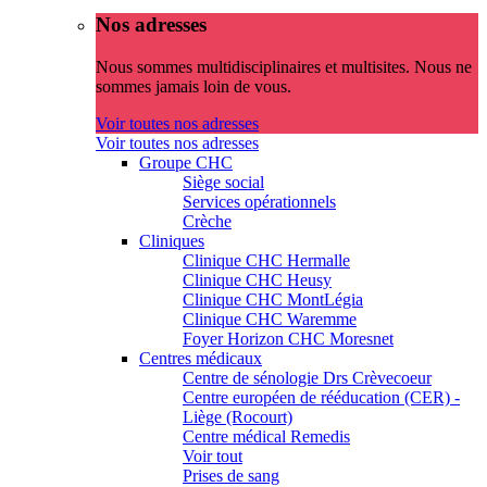
Nos adresses
Nous sommes multidisciplinaires et multisites. Nous ne
sommes jamais loin de vous.
Voir toutes nos adresses
Voir toutes nos adresses
Groupe CHC
Siège social
Services opérationnels
Crèche
Cliniques
Clinique CHC Hermalle
Clinique CHC Heusy
Clinique CHC MontLégia
Clinique CHC Waremme
Foyer Horizon CHC Moresnet
Centres médicaux
Centre de sénologie Drs Crèvecoeur
Centre européen de rééducation (CER) -
Liège (Rocourt)
Centre médical Remedis
Voir tout
Prises de sang