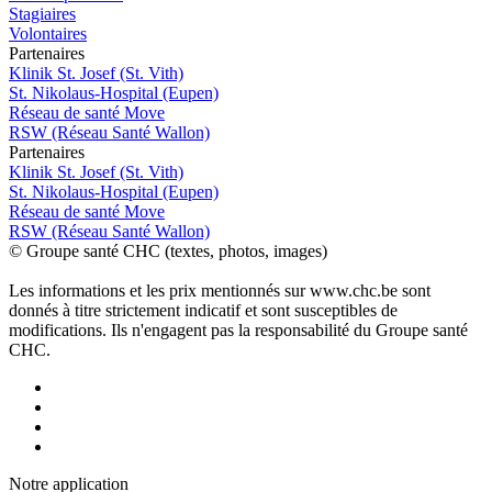
Stagiaires
Volontaires
P
a
rtenai
r
es
Klinik St. Josef (St. Vith)
St. Nikolaus-Hospital (Eupen)
Réseau de santé Move
RSW (Réseau Santé Wallon)
P
a
rtenai
r
es
Klinik St. Josef (St. Vith)
St. Nikolaus-Hospital (Eupen)
Réseau de santé Move
RSW (Réseau Santé Wallon)
© Groupe santé CHC (textes, photos, images)
Les informations et les prix mentionnés sur www.chc.be sont
donnés à titre strictement indicatif et sont susceptibles de
modifications. Ils n'engagent pas la responsabilité du Groupe santé
CHC.
Notre applic
a
tion