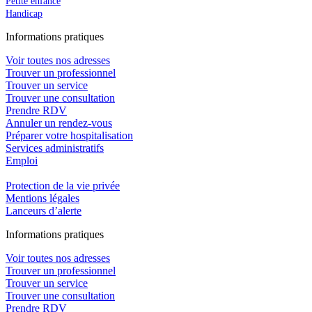
Petite enfance
Handicap
In
f
ormations pra
t
iques
Voir toutes nos adresses
Trouver un professionnel
Trouver un service
Trouver une consultation
Prendre RDV
Annuler un rendez-vous
Préparer votre hospitalisation
Services administratifs
Emploi​
Protection de la vie privée
Mentions légales
Lanceurs d’alerte
In
f
ormations pra
t
iques
Voir toutes nos adresses
Trouver un professionnel
Trouver un service
Trouver une consultation
Prendre RDV