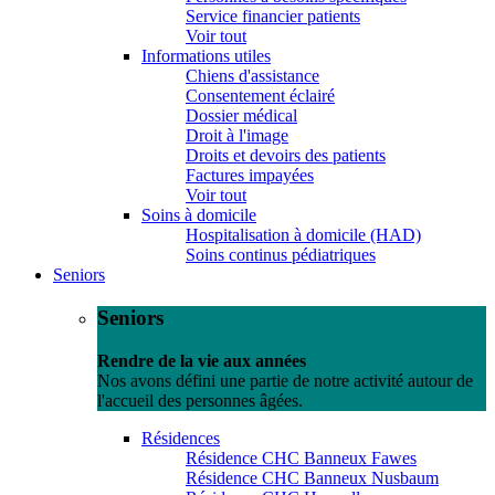
Service financier patients
Voir tout
Informations utiles
Chiens d'assistance
Consentement éclairé
Dossier médical
Droit à l'image
Droits et devoirs des patients
Factures impayées
Voir tout
Soins à domicile
Hospitalisation à domicile (HAD)
Soins continus pédiatriques
Seniors
Seniors
Rendre de la vie aux années
Nos avons défini une partie de notre activité autour de
l'accueil des personnes âgées.
Résidences
Résidence CHC Banneux Fawes
Résidence CHC Banneux Nusbaum