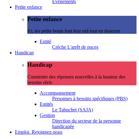
Evénements
Petite enfance
Petite enfance
Ici, les petits bouts font leur nid tout en douceur
Entité
Crèche L'arrêt de puces
Handicap
Handicap
Construire des réponses nouvelles à la hauteur des
besoins réels
Accompagnement
Personnes à besoins spécifiques (PBS)
Entités
Le Tabuchet (SAJA)
Gestion
Direction du secteur de la personne
handicapée
Emploi. Rejoignez-nous