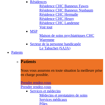
Résidences
Résidence CHC Banneux Fawes
Résidence CHC Banneux Nusbaum
Résidence CHC Hermalle
Résidence CHC Heusy
Résidence CHC Landenne
Voir tout
MSP
Maison de soins psychiatriques CHC
Waremme
Secteur de la personne handicapée
Le Tabuchet (SAJA)
Patients
Patients
Nous vous assurons en toute situation la meilleure prise
en charge possible.
Prendre rendez-vous
Prendre rendez-vous
Services et médecins
Médecins et prestataires de soins
Services médicaux
Pôles