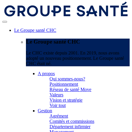
Le Groupe santé CHC
Le Groupe santé CHC
Le CHC existe depuis 2001. En 2019, nous avons
adopté un nouveau positionnement. Le Groupe santé
CHC était né.
A propos
Qui sommes-nous?
Positionnement
Réseau de santé Move
Valeurs
Vision et stratégie
Voir tout
Gestion
Agrément
Comités et commissions
Département infirmier
Management