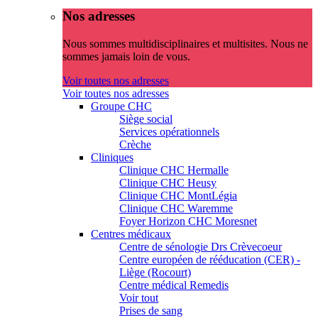
Nos adresses
Nous sommes multidisciplinaires et multisites. Nous ne
sommes jamais loin de vous.
Voir toutes nos adresses
Voir toutes nos adresses
Groupe CHC
Siège social
Services opérationnels
Crèche
Cliniques
Clinique CHC Hermalle
Clinique CHC Heusy
Clinique CHC MontLégia
Clinique CHC Waremme
Foyer Horizon CHC Moresnet
Centres médicaux
Centre de sénologie Drs Crèvecoeur
Centre européen de rééducation (CER) -
Liège (Rocourt)
Centre médical Remedis
Voir tout
Prises de sang