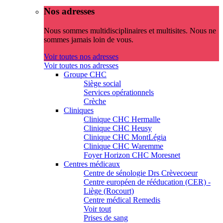
Nos adresses
Nous sommes multidisciplinaires et multisites. Nous ne
sommes jamais loin de vous.
Voir toutes nos adresses
Voir toutes nos adresses
Groupe CHC
Siège social
Services opérationnels
Crèche
Cliniques
Clinique CHC Hermalle
Clinique CHC Heusy
Clinique CHC MontLégia
Clinique CHC Waremme
Foyer Horizon CHC Moresnet
Centres médicaux
Centre de sénologie Drs Crèvecoeur
Centre européen de rééducation (CER) -
Liège (Rocourt)
Centre médical Remedis
Voir tout
Prises de sang