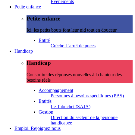
Evénements
Petite enfance
Petite enfance
Ici, les petits bouts font leur nid tout en douceur
Entité
Crèche L'arrêt de puces
Handicap
Handicap
Construire des réponses nouvelles à la hauteur des
besoins réels
Accompagnement
Personnes à besoins spécifiques (PBS)
Entités
Le Tabuchet (SAJA)
Gestion
Direction du secteur de la personne
handicapée
Emploi. Rejoignez-nous