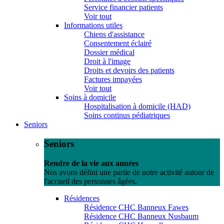
Service financier patients
Voir tout
Informations utiles
Chiens d'assistance
Consentement éclairé
Dossier médical
Droit à l'image
Droits et devoirs des patients
Factures impayées
Voir tout
Soins à domicile
Hospitalisation à domicile (HAD)
Soins continus pédiatriques
Seniors
Seniors
Rendre de la vie aux années
Nos avons défini une partie de notre activité autour de
l'accueil des personnes âgées.
Résidences
Résidence CHC Banneux Fawes
Résidence CHC Banneux Nusbaum