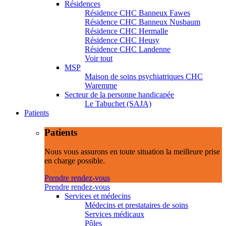
Résidences
Résidence CHC Banneux Fawes
Résidence CHC Banneux Nusbaum
Résidence CHC Hermalle
Résidence CHC Heusy
Résidence CHC Landenne
Voir tout
MSP
Maison de soins psychiatriques CHC
Waremme
Secteur de la personne handicapée
Le Tabuchet (SAJA)
Patients
Patients
Nous vous assurons en toute situation la meilleure prise
en charge possible.
Prendre rendez-vous
Prendre rendez-vous
Services et médecins
Médecins et prestataires de soins
Services médicaux
Pôles