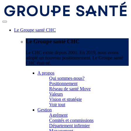
Le Groupe santé CHC
Le Groupe santé CHC
Le CHC existe depuis 2001. En 2019, nous avons
adopté un nouveau positionnement. Le Groupe santé
CHC était né.
A propos
Qui sommes-nous?
Positionnement
Réseau de santé Move
Valeurs
Vision et stratégie
Voir tout
Gestion
Agrément
Comités et commissions
Département infirmier
Management