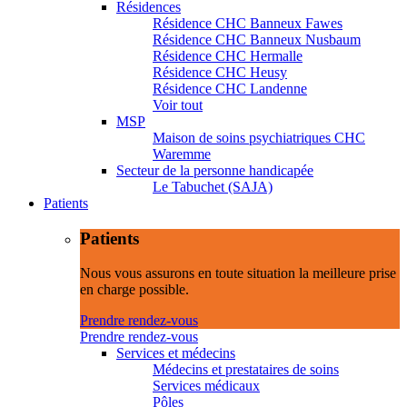
Résidences
Résidence CHC Banneux Fawes
Résidence CHC Banneux Nusbaum
Résidence CHC Hermalle
Résidence CHC Heusy
Résidence CHC Landenne
Voir tout
MSP
Maison de soins psychiatriques CHC
Waremme
Secteur de la personne handicapée
Le Tabuchet (SAJA)
Patients
Patients
Nous vous assurons en toute situation la meilleure prise
en charge possible.
Prendre rendez-vous
Prendre rendez-vous
Services et médecins
Médecins et prestataires de soins
Services médicaux
Pôles