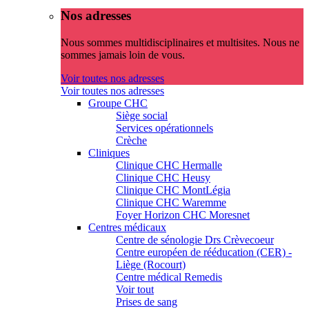
Nos adresses
Nous sommes multidisciplinaires et multisites. Nous ne
sommes jamais loin de vous.
Voir toutes nos adresses
Voir toutes nos adresses
Groupe CHC
Siège social
Services opérationnels
Crèche
Cliniques
Clinique CHC Hermalle
Clinique CHC Heusy
Clinique CHC MontLégia
Clinique CHC Waremme
Foyer Horizon CHC Moresnet
Centres médicaux
Centre de sénologie Drs Crèvecoeur
Centre européen de rééducation (CER) -
Liège (Rocourt)
Centre médical Remedis
Voir tout
Prises de sang