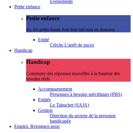
Evénements
Petite enfance
Petite enfance
Ici, les petits bouts font leur nid tout en douceur
Entité
Crèche L'arrêt de puces
Handicap
Handicap
Construire des réponses nouvelles à la hauteur des
besoins réels
Accompagnement
Personnes à besoins spécifiques (PBS)
Entités
Le Tabuchet (SAJA)
Gestion
Direction du secteur de la personne
handicapée
Emploi. Rejoignez-nous