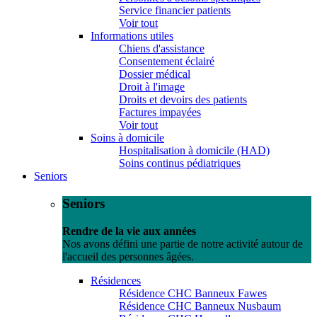
Service financier patients
Voir tout
Informations utiles
Chiens d'assistance
Consentement éclairé
Dossier médical
Droit à l'image
Droits et devoirs des patients
Factures impayées
Voir tout
Soins à domicile
Hospitalisation à domicile (HAD)
Soins continus pédiatriques
Seniors
Seniors
Rendre de la vie aux années
Nos avons défini une partie de notre activité autour de
l'accueil des personnes âgées.
Résidences
Résidence CHC Banneux Fawes
Résidence CHC Banneux Nusbaum