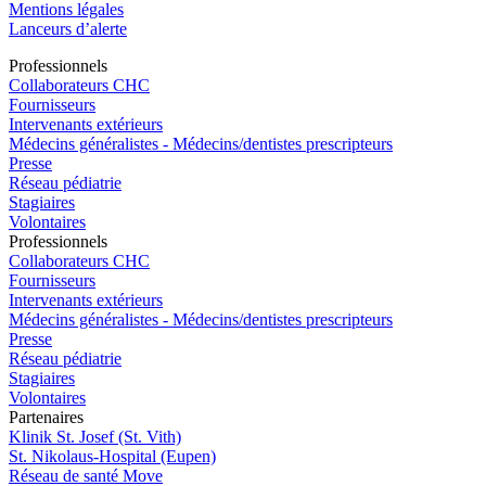
Mentions légales
Lanceurs d’alerte
Pro
f
essionn
e
ls
Collaborateurs CHC
Fournisseurs
Intervenants extérieurs
Médecins généralistes - Médecins/dentistes prescripteurs
Presse
Réseau pédiatrie
Stagiaires
Volontaires
Pro
f
essionn
e
ls
Collaborateurs CHC
Fournisseurs
Intervenants extérieurs
Médecins généralistes - Médecins/dentistes prescripteurs
Presse
Réseau pédiatrie
Stagiaires
Volontaires
P
a
rtenai
r
es
Klinik St. Josef (St. Vith)
St. Nikolaus-Hospital (Eupen)
Réseau de santé Move