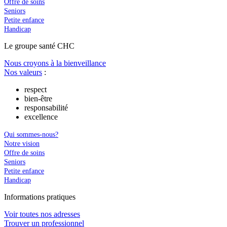
Offre de soins
Seniors
Petite enfance
Handicap
Le
g
roupe s
a
nté CHC
Nous croyons à la bienveillance
Nos valeurs
:
respect
bien-être
responsabilité
excellence
Qui sommes-nous?
Notre vision
Offre de soins
Seniors
Petite enfance
Handicap
In
f
ormations pra
t
iques
Voir toutes nos adresses
Trouver un professionnel