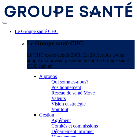
Le Groupe santé CHC
Le Groupe santé CHC
Le CHC existe depuis 2001. En 2019, nous avons
adopté un nouveau positionnement. Le Groupe santé
CHC était né.
A propos
Qui sommes-nous?
Positionnement
Réseau de santé Move
Valeurs
Vision et stratégie
Voir tout
Gestion
Agrément
Comités et commissions
Département infirmier
Management