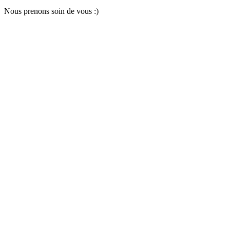
Nous pr
e
nons soin
d
e vous :)