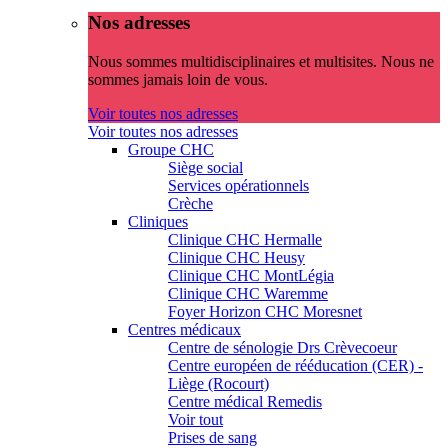
Nos adresses
Nous sommes multidisciplinaires et multisites. Nous ne
sommes jamais loin de vous.
Voir toutes nos adresses
Voir toutes nos adresses
Groupe CHC
Siège social
Services opérationnels
Crèche
Cliniques
Clinique CHC Hermalle
Clinique CHC Heusy
Clinique CHC MontLégia
Clinique CHC Waremme
Foyer Horizon CHC Moresnet
Centres médicaux
Centre de sénologie Drs Crèvecoeur
Centre européen de rééducation (CER) -
Liège (Rocourt)
Centre médical Remedis
Voir tout
Prises de sang