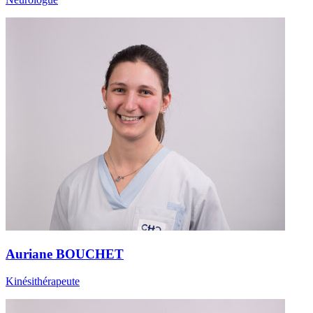
Auriane BOUCHET
Kinésithérapeute