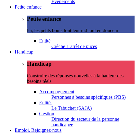
Evénements
Petite enfance
Petite enfance
Ici, les petits bouts font leur nid tout en douceur
Entité
Crèche L'arrêt de puces
Handicap
Handicap
Construire des réponses nouvelles à la hauteur des
besoins réels
Accompagnement
Personnes à besoins spécifiques (PBS)
Entités
Le Tabuchet (SAJA)
Gestion
Direction du secteur de la personne
handicapée
Emploi. Rejoignez-nous