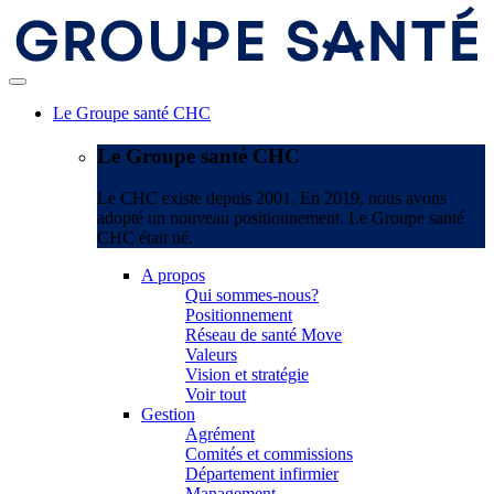
Le Groupe santé CHC
Le Groupe santé CHC
Le CHC existe depuis 2001. En 2019, nous avons
adopté un nouveau positionnement. Le Groupe santé
CHC était né.
A propos
Qui sommes-nous?
Positionnement
Réseau de santé Move
Valeurs
Vision et stratégie
Voir tout
Gestion
Agrément
Comités et commissions
Département infirmier
Management