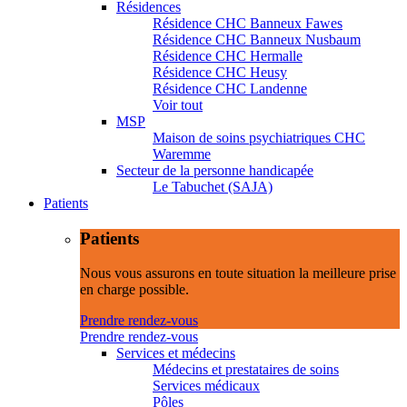
Résidences
Résidence CHC Banneux Fawes
Résidence CHC Banneux Nusbaum
Résidence CHC Hermalle
Résidence CHC Heusy
Résidence CHC Landenne
Voir tout
MSP
Maison de soins psychiatriques CHC
Waremme
Secteur de la personne handicapée
Le Tabuchet (SAJA)
Patients
Patients
Nous vous assurons en toute situation la meilleure prise
en charge possible.
Prendre rendez-vous
Prendre rendez-vous
Services et médecins
Médecins et prestataires de soins
Services médicaux
Pôles