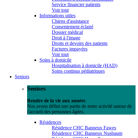
Service financier patients
Voir tout
Informations utiles
Chiens d'assistance
Consentement éclairé
Dossier médical
Droit à l'image
Droits et devoirs des patients
Factures impayées
Voir tout
Soins à domicile
Hospitalisation à domicile (HAD)
Soins continus pédiatriques
Seniors
Seniors
Rendre de la vie aux années
Nos avons défini une partie de notre activité autour de
l'accueil des personnes âgées.
Résidences
Résidence CHC Banneux Fawes
Résidence CHC Banneux Nusbaum