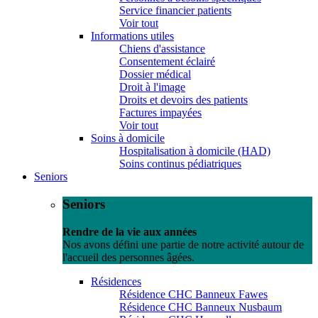
Service financier patients
Voir tout
Informations utiles
Chiens d'assistance
Consentement éclairé
Dossier médical
Droit à l'image
Droits et devoirs des patients
Factures impayées
Voir tout
Soins à domicile
Hospitalisation à domicile (HAD)
Soins continus pédiatriques
Seniors
Seniors
Rendre de la vie aux années
Nos avons défini une partie de notre activité autour de
l'accueil des personnes âgées.
Résidences
Résidence CHC Banneux Fawes
Résidence CHC Banneux Nusbaum