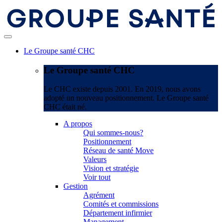
Le Groupe santé CHC
Le Groupe santé CHC
Le CHC existe depuis 2001. En 2019, nous avons
adopté un nouveau positionnement. Le Groupe santé
CHC était né.
A propos
Qui sommes-nous?
Positionnement
Réseau de santé Move
Valeurs
Vision et stratégie
Voir tout
Gestion
Agrément
Comités et commissions
Département infirmier
Management