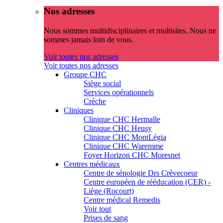
Nos adresses
Nous sommes multidisciplinaires et multisites. Nous ne
sommes jamais loin de vous.
Voir toutes nos adresses
Voir toutes nos adresses
Groupe CHC
Siège social
Services opérationnels
Crèche
Cliniques
Clinique CHC Hermalle
Clinique CHC Heusy
Clinique CHC MontLégia
Clinique CHC Waremme
Foyer Horizon CHC Moresnet
Centres médicaux
Centre de sénologie Drs Crèvecoeur
Centre européen de rééducation (CER) -
Liège (Rocourt)
Centre médical Remedis
Voir tout
Prises de sang