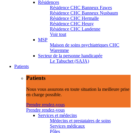
Résidences
Résidence CHC Banneux Fawes
Résidence CHC Banneux Nusbaum
Résidence CHC Hermalle
Résidence CHC Heusy
Résidence CHC Landenne
Voir tout
MSP
Maison de soins psychiatriques CHC
Waremme
Secteur de la personne handicapée
Le Tabuchet (SAJA)
Patients
Patients
Nous vous assurons en toute situation la meilleure prise
en charge possible.
Prendre rendez-vous
Prendre rendez-vous
Services et médecins
Médecins et prestataires de soins
Services médicaux
Pôles