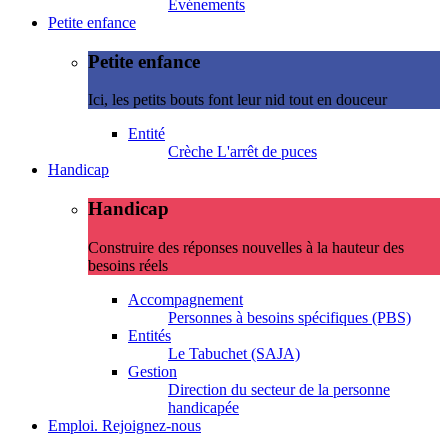
Evénements
Petite enfance
Petite enfance
Ici, les petits bouts font leur nid tout en douceur
Entité
Crèche L'arrêt de puces
Handicap
Handicap
Construire des réponses nouvelles à la hauteur des
besoins réels
Accompagnement
Personnes à besoins spécifiques (PBS)
Entités
Le Tabuchet (SAJA)
Gestion
Direction du secteur de la personne
handicapée
Emploi. Rejoignez-nous