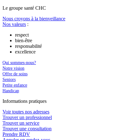
Le
g
roupe s
a
nté CHC
Nous croyons à la bienveillance
Nos valeurs
:
respect
bien-être
responsabilité
excellence
Qui sommes-nous?
Notre vision
Offre de soins
Seniors
Petite enfance
Handicap
In
f
ormations pra
t
iques
Voir toutes nos adresses
Trouver un professionnel
Trouver un service
Trouver une consultation
Prendre RDV
Annuler un rendez-vous