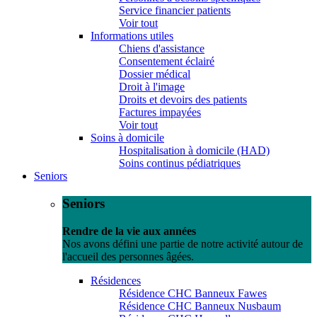
Service financier patients
Voir tout
Informations utiles
Chiens d'assistance
Consentement éclairé
Dossier médical
Droit à l'image
Droits et devoirs des patients
Factures impayées
Voir tout
Soins à domicile
Hospitalisation à domicile (HAD)
Soins continus pédiatriques
Seniors
Seniors
Rendre de la vie aux années
Nos avons défini une partie de notre activité autour de
l'accueil des personnes âgées.
Résidences
Résidence CHC Banneux Fawes
Résidence CHC Banneux Nusbaum