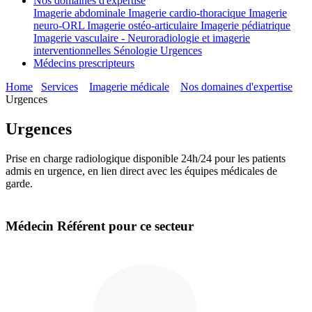
Nos domaines d'expertise
Imagerie abdominale
Imagerie cardio-thoracique
Imagerie
neuro-ORL
Imagerie ostéo-articulaire
Imagerie pédiatrique
Imagerie vasculaire - Neuroradiologie et imagerie
interventionnelles
Sénologie
Urgences
Médecins prescripteurs
Home
Services
Imagerie médicale
Nos domaines d'expertise
Urgences
Urgences
Prise en charge radiologique disponible 24h/24 pour les patients
admis en urgence, en lien direct avec les équipes médicales de
garde.
Médecin Référent pour ce secteur