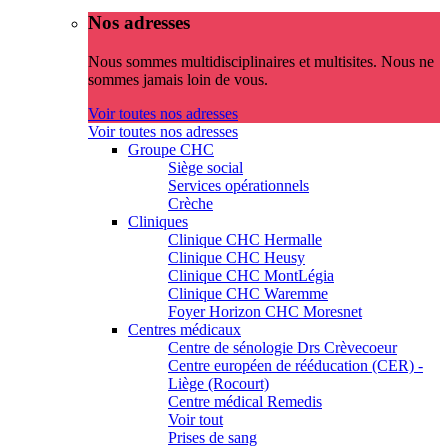
Nos adresses
Nous sommes multidisciplinaires et multisites. Nous ne
sommes jamais loin de vous.
Voir toutes nos adresses
Voir toutes nos adresses
Groupe CHC
Siège social
Services opérationnels
Crèche
Cliniques
Clinique CHC Hermalle
Clinique CHC Heusy
Clinique CHC MontLégia
Clinique CHC Waremme
Foyer Horizon CHC Moresnet
Centres médicaux
Centre de sénologie Drs Crèvecoeur
Centre européen de rééducation (CER) -
Liège (Rocourt)
Centre médical Remedis
Voir tout
Prises de sang