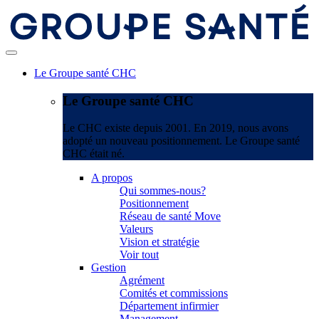
Le Groupe santé CHC
Le Groupe santé CHC
Le CHC existe depuis 2001. En 2019, nous avons
adopté un nouveau positionnement. Le Groupe santé
CHC était né.
A propos
Qui sommes-nous?
Positionnement
Réseau de santé Move
Valeurs
Vision et stratégie
Voir tout
Gestion
Agrément
Comités et commissions
Département infirmier
Management