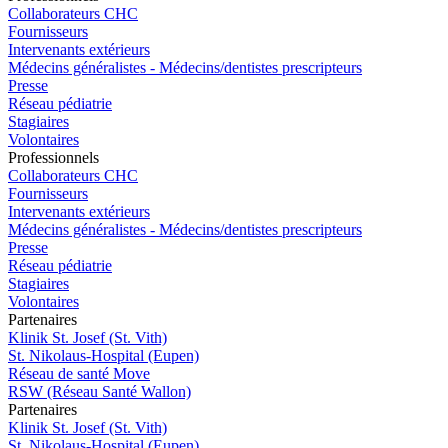
Collaborateurs CHC
Fournisseurs
Intervenants extérieurs
Médecins généralistes - Médecins/dentistes prescripteurs
Presse
Réseau pédiatrie
Stagiaires
Volontaires
Pro
f
essionn
e
ls
Collaborateurs CHC
Fournisseurs
Intervenants extérieurs
Médecins généralistes - Médecins/dentistes prescripteurs
Presse
Réseau pédiatrie
Stagiaires
Volontaires
P
a
rtenai
r
es
Klinik St. Josef (St. Vith)
St. Nikolaus-Hospital (Eupen)
Réseau de santé Move
RSW (Réseau Santé Wallon)
P
a
rtenai
r
es
Klinik St. Josef (St. Vith)
St. Nikolaus-Hospital (Eupen)