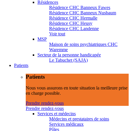
Résidences
Résidence CHC Banneux Fawes
Résidence CHC Banneux Nusbaum
Résidence CHC Hermalle
Résidence CHC Heusy
Résidence CHC Landenne
Voir tout
MSP
Maison de soins psychiatriques CHC
Waremme
Secteur de la personne handicapée
Le Tabuchet (SAJA)
Patients
Patients
Nous vous assurons en toute situation la meilleure prise
en charge possible.
Prendre rendez-vous
Prendre rendez-vous
Services et médecins
Médecins et prestataires de soins
Services médicaux
Pôles