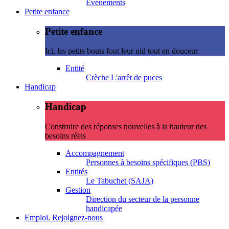
Evénements
Petite enfance
Petite enfance
Ici, les petits bouts font leur nid tout en douceur
Entité
Crèche L'arrêt de puces
Handicap
Handicap
Construire des réponses nouvelles à la hauteur des
besoins réels
Accompagnement
Personnes à besoins spécifiques (PBS)
Entités
Le Tabuchet (SAJA)
Gestion
Direction du secteur de la personne
handicapée
Emploi. Rejoignez-nous