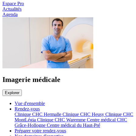
Espace Pro
Actualités
Agenda
Imagerie médicale
Explorer
Vue d'ensemble
Rendez-vous
Clinique CHC Hermalle
Clinique CHC Heusy
Clinique CHC
MontLégia
Clinique CHC Waremme
Centre médical CHC
Grâce-Hollogne
Centre médical du Haut-Pré
Préparer votre rendez-vous