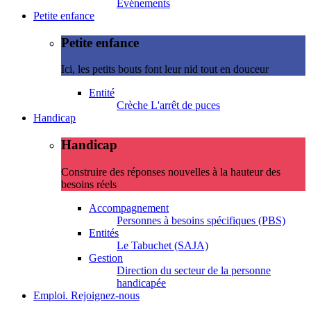
Evénements
Petite enfance
Petite enfance
Ici, les petits bouts font leur nid tout en douceur
Entité
Crèche L'arrêt de puces
Handicap
Handicap
Construire des réponses nouvelles à la hauteur des
besoins réels
Accompagnement
Personnes à besoins spécifiques (PBS)
Entités
Le Tabuchet (SAJA)
Gestion
Direction du secteur de la personne
handicapée
Emploi. Rejoignez-nous