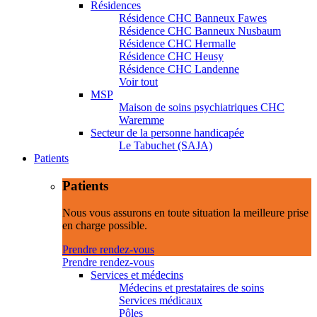
Résidences
Résidence CHC Banneux Fawes
Résidence CHC Banneux Nusbaum
Résidence CHC Hermalle
Résidence CHC Heusy
Résidence CHC Landenne
Voir tout
MSP
Maison de soins psychiatriques CHC
Waremme
Secteur de la personne handicapée
Le Tabuchet (SAJA)
Patients
Patients
Nous vous assurons en toute situation la meilleure prise
en charge possible.
Prendre rendez-vous
Prendre rendez-vous
Services et médecins
Médecins et prestataires de soins
Services médicaux
Pôles