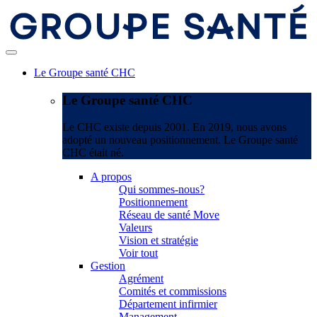
Le Groupe santé CHC
Le Groupe santé CHC
Le CHC existe depuis 2001. En 2019, nous avons
adopté un nouveau positionnement. Le Groupe santé
CHC était né.
A propos
Qui sommes-nous?
Positionnement
Réseau de santé Move
Valeurs
Vision et stratégie
Voir tout
Gestion
Agrément
Comités et commissions
Département infirmier
Management