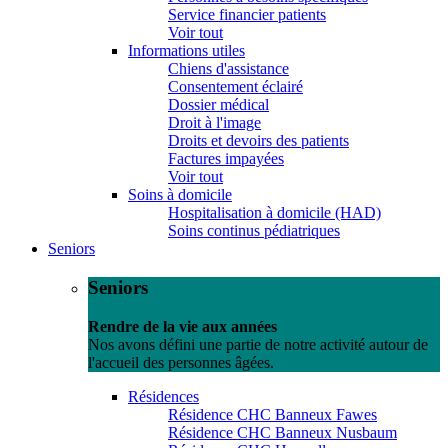
Service financier patients
Voir tout
Informations utiles
Chiens d'assistance
Consentement éclairé
Dossier médical
Droit à l'image
Droits et devoirs des patients
Factures impayées
Voir tout
Soins à domicile
Hospitalisation à domicile (HAD)
Soins continus pédiatriques
Seniors
Seniors
Rendre de la vie aux années
Nos avons défini une partie de notre activité autour de
l'accueil des personnes âgées.
Résidences
Résidence CHC Banneux Fawes
Résidence CHC Banneux Nusbaum