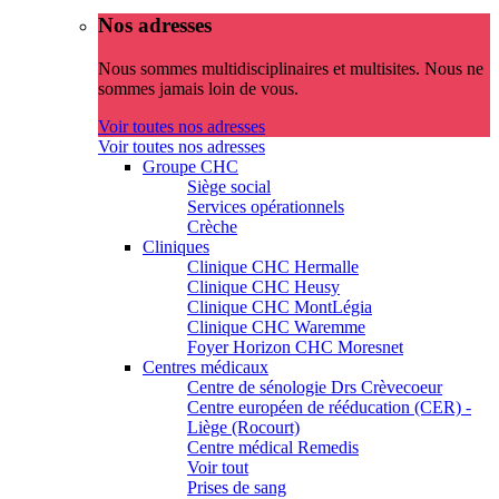
Nos adresses
Nous sommes multidisciplinaires et multisites. Nous ne
sommes jamais loin de vous.
Voir toutes nos adresses
Voir toutes nos adresses
Groupe CHC
Siège social
Services opérationnels
Crèche
Cliniques
Clinique CHC Hermalle
Clinique CHC Heusy
Clinique CHC MontLégia
Clinique CHC Waremme
Foyer Horizon CHC Moresnet
Centres médicaux
Centre de sénologie Drs Crèvecoeur
Centre européen de rééducation (CER) -
Liège (Rocourt)
Centre médical Remedis
Voir tout
Prises de sang