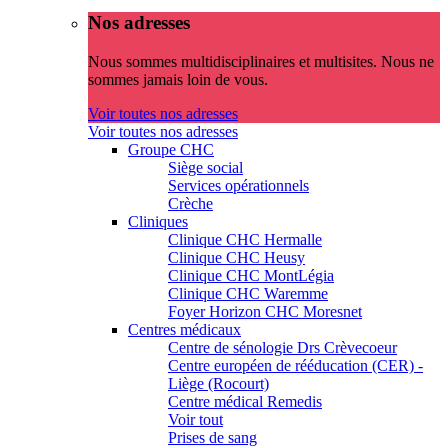
Nos adresses
Nous sommes multidisciplinaires et multisites. Nous ne
sommes jamais loin de vous.
Voir toutes nos adresses
Voir toutes nos adresses
Groupe CHC
Siège social
Services opérationnels
Crèche
Cliniques
Clinique CHC Hermalle
Clinique CHC Heusy
Clinique CHC MontLégia
Clinique CHC Waremme
Foyer Horizon CHC Moresnet
Centres médicaux
Centre de sénologie Drs Crèvecoeur
Centre européen de rééducation (CER) -
Liège (Rocourt)
Centre médical Remedis
Voir tout
Prises de sang