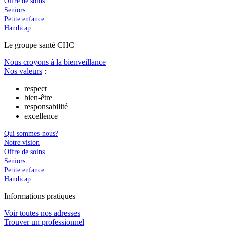
Offre de soins
Seniors
Petite enfance
Handicap
Le
g
roupe s
a
nté CHC
Nous croyons à la bienveillance
Nos valeurs
:
respect
bien-être
responsabilité
excellence
Qui sommes-nous?
Notre vision
Offre de soins
Seniors
Petite enfance
Handicap
In
f
ormations pra
t
iques
Voir toutes nos adresses
Trouver un professionnel