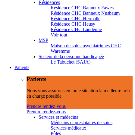
Résidences
Résidence CHC Banneux Fawes
Résidence CHC Banneux Nusbaum
Résidence CHC Hermalle
Résidence CHC Heusy
Résidence CHC Landenne
Voir tout
MSP
Maison de soins psychiatriques CHC
Waremme
Secteur de la personne handicapée
Le Tabuchet (SAJA)
Patients
Patients
Nous vous assurons en toute situation la meilleure prise
en charge possible.
Prendre rendez-vous
Prendre rendez-vous
Services et médecins
Médecins et prestataires de soins
Services médicaux
Pôles