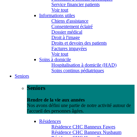
Service financier patients
Voir tout
Informations utiles
Chiens d'assistance
Consentement éclairé
Dossier médical
Droit à l'image
Droits et devoirs des patients
Factures impayées
Voir tout
Soins à domicile
Hospitalisation à domicile (HAD)
Soins continus pédiatriques
Seniors
Seniors
Rendre de la vie aux années
Nos avons défini une partie de notre activité autour de
l'accueil des personnes âgées.
Résidences
Résidence CHC Banneux Fawes
Résidence CHC Banneux Nusbaum