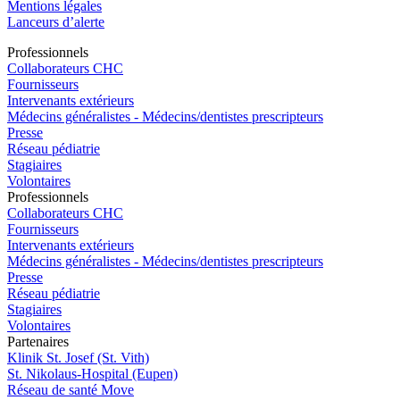
Mentions légales
Lanceurs d’alerte
Pro
f
essionn
e
ls
Collaborateurs CHC
Fournisseurs
Intervenants extérieurs
Médecins généralistes - Médecins/dentistes prescripteurs
Presse
Réseau pédiatrie
Stagiaires
Volontaires
Pro
f
essionn
e
ls
Collaborateurs CHC
Fournisseurs
Intervenants extérieurs
Médecins généralistes - Médecins/dentistes prescripteurs
Presse
Réseau pédiatrie
Stagiaires
Volontaires
P
a
rtenai
r
es
Klinik St. Josef (St. Vith)
St. Nikolaus-Hospital (Eupen)
Réseau de santé Move