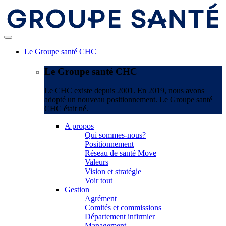
Le Groupe santé CHC
Le Groupe santé CHC
Le CHC existe depuis 2001. En 2019, nous avons
adopté un nouveau positionnement. Le Groupe santé
CHC était né.
A propos
Qui sommes-nous?
Positionnement
Réseau de santé Move
Valeurs
Vision et stratégie
Voir tout
Gestion
Agrément
Comités et commissions
Département infirmier
Management