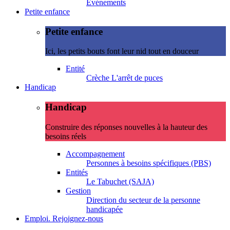
Evénements
Petite enfance
Petite enfance
Ici, les petits bouts font leur nid tout en douceur
Entité
Crèche L'arrêt de puces
Handicap
Handicap
Construire des réponses nouvelles à la hauteur des
besoins réels
Accompagnement
Personnes à besoins spécifiques (PBS)
Entités
Le Tabuchet (SAJA)
Gestion
Direction du secteur de la personne
handicapée
Emploi. Rejoignez-nous