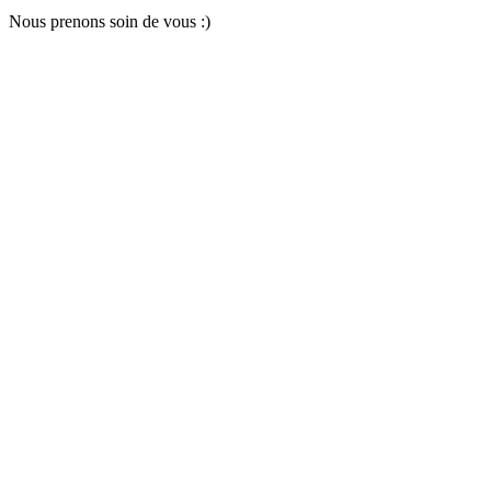
Nous pr
e
nons soin
d
e vous :)