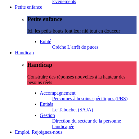
Evénements
Petite enfance
Petite enfance
Ici, les petits bouts font leur nid tout en douceur
Entité
Crèche L'arrêt de puces
Handicap
Handicap
Construire des réponses nouvelles à la hauteur des
besoins réels
Accompagnement
Personnes à besoins spécifiques (PBS)
Entités
Le Tabuchet (SAJA)
Gestion
Direction du secteur de la personne
handicapée
Emploi. Rejoignez-nous