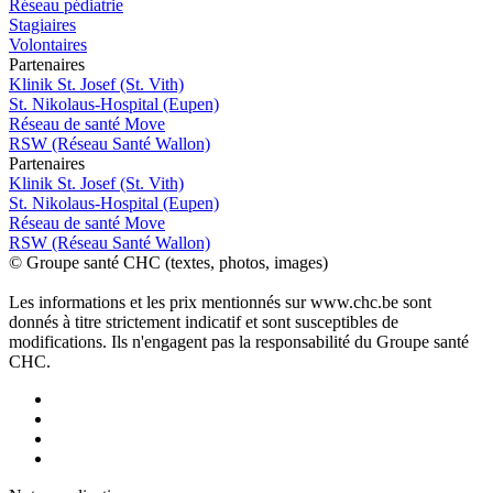
Réseau pédiatrie
Stagiaires
Volontaires
P
a
rtenai
r
es
Klinik St. Josef (St. Vith)
St. Nikolaus-Hospital (Eupen)
Réseau de santé Move
RSW (Réseau Santé Wallon)
P
a
rtenai
r
es
Klinik St. Josef (St. Vith)
St. Nikolaus-Hospital (Eupen)
Réseau de santé Move
RSW (Réseau Santé Wallon)
© Groupe santé CHC (textes, photos, images)
Les informations et les prix mentionnés sur www.chc.be sont
donnés à titre strictement indicatif et sont susceptibles de
modifications. Ils n'engagent pas la responsabilité du Groupe santé
CHC.