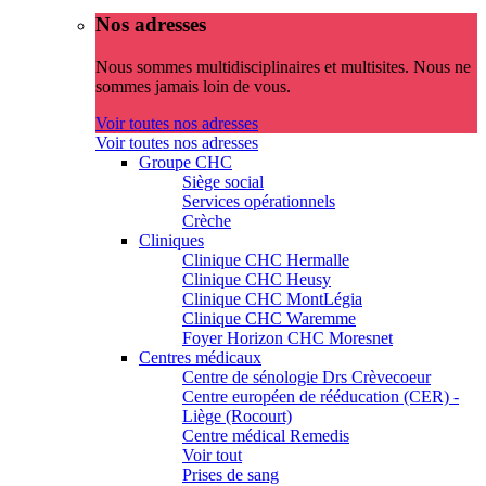
Nos adresses
Nous sommes multidisciplinaires et multisites. Nous ne
sommes jamais loin de vous.
Voir toutes nos adresses
Voir toutes nos adresses
Groupe CHC
Siège social
Services opérationnels
Crèche
Cliniques
Clinique CHC Hermalle
Clinique CHC Heusy
Clinique CHC MontLégia
Clinique CHC Waremme
Foyer Horizon CHC Moresnet
Centres médicaux
Centre de sénologie Drs Crèvecoeur
Centre européen de rééducation (CER) -
Liège (Rocourt)
Centre médical Remedis
Voir tout
Prises de sang