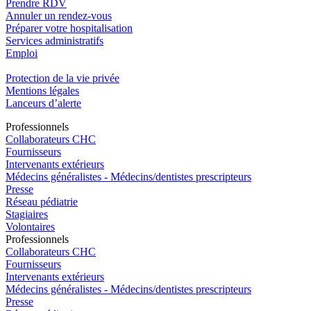
Prendre RDV
Annuler un rendez-vous
Préparer votre hospitalisation
Services administratifs
Emploi​
Protection de la vie privée
Mentions légales
Lanceurs d’alerte
Pro
f
essionn
e
ls
Collaborateurs CHC
Fournisseurs
Intervenants extérieurs
Médecins généralistes - Médecins/dentistes prescripteurs
Presse
Réseau pédiatrie
Stagiaires
Volontaires
Pro
f
essionn
e
ls
Collaborateurs CHC
Fournisseurs
Intervenants extérieurs
Médecins généralistes - Médecins/dentistes prescripteurs
Presse