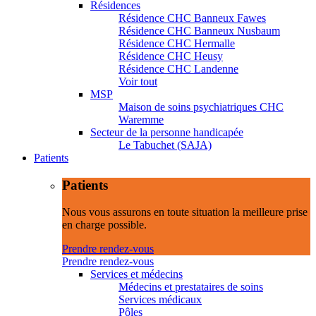
Résidences
Résidence CHC Banneux Fawes
Résidence CHC Banneux Nusbaum
Résidence CHC Hermalle
Résidence CHC Heusy
Résidence CHC Landenne
Voir tout
MSP
Maison de soins psychiatriques CHC
Waremme
Secteur de la personne handicapée
Le Tabuchet (SAJA)
Patients
Patients
Nous vous assurons en toute situation la meilleure prise
en charge possible.
Prendre rendez-vous
Prendre rendez-vous
Services et médecins
Médecins et prestataires de soins
Services médicaux
Pôles