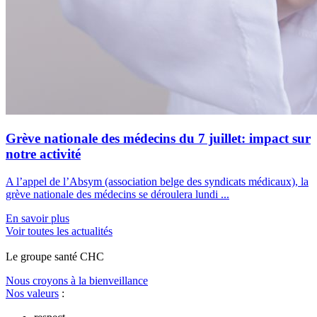
Grève nationale des médecins du 7 juillet: impact sur
notre activité
A l’appel de l’Absym (association belge des syndicats médicaux), la
grève nationale des médecins se déroulera lundi ...
En savoir plus
Voir toutes les actualités
Le
g
roupe s
a
nté CHC
Nous croyons à la bienveillance
Nos valeurs
: