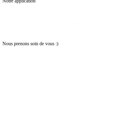
Notre applic
a
tion
Nous pr
e
nons soin
d
e vous :)