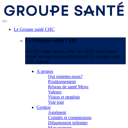
Le Groupe santé CHC
Le Groupe santé CHC
Le CHC existe depuis 2001. En 2019, nous avons
adopté un nouveau positionnement. Le Groupe santé
CHC était né.
A propos
Qui sommes-nous?
Positionnement
Réseau de santé Move
Valeurs
Vision et stratégie
Voir tout
Gestion
Agrément
Comités et commissions
Département infirmier
Management