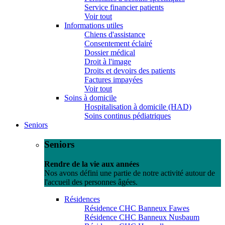
Service financier patients
Voir tout
Informations utiles
Chiens d'assistance
Consentement éclairé
Dossier médical
Droit à l'image
Droits et devoirs des patients
Factures impayées
Voir tout
Soins à domicile
Hospitalisation à domicile (HAD)
Soins continus pédiatriques
Seniors
Seniors
Rendre de la vie aux années
Nos avons défini une partie de notre activité autour de
l'accueil des personnes âgées.
Résidences
Résidence CHC Banneux Fawes
Résidence CHC Banneux Nusbaum