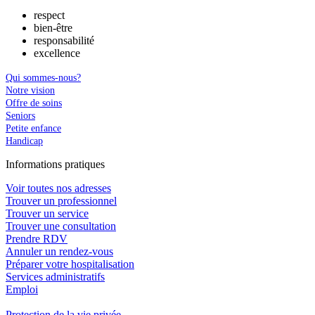
respect
bien-être
responsabilité
excellence
Qui sommes-nous?
Notre vision
Offre de soins
Seniors
Petite enfance
Handicap
In
f
ormations pra
t
iques
Voir toutes nos adresses
Trouver un professionnel
Trouver un service
Trouver une consultation
Prendre RDV
Annuler un rendez-vous
Préparer votre hospitalisation
Services administratifs
Emploi​
Protection de la vie privée