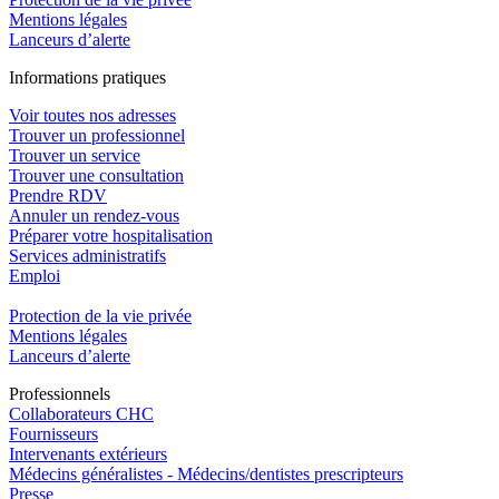
Mentions légales
Lanceurs d’alerte
In
f
ormations pra
t
iques
Voir toutes nos adresses
Trouver un professionnel
Trouver un service
Trouver une consultation
Prendre RDV
Annuler un rendez-vous
Préparer votre hospitalisation
Services administratifs
Emploi​
Protection de la vie privée
Mentions légales
Lanceurs d’alerte
Pro
f
essionn
e
ls
Collaborateurs CHC
Fournisseurs
Intervenants extérieurs
Médecins généralistes - Médecins/dentistes prescripteurs
Presse