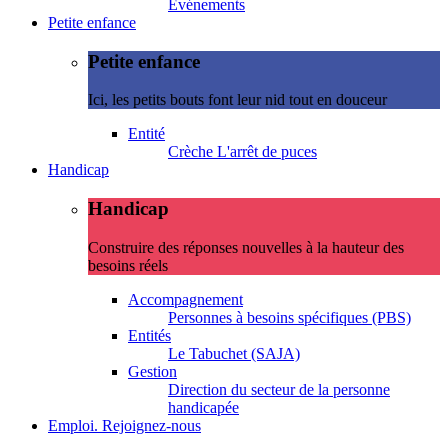
Evénements
Petite enfance
Petite enfance
Ici, les petits bouts font leur nid tout en douceur
Entité
Crèche L'arrêt de puces
Handicap
Handicap
Construire des réponses nouvelles à la hauteur des
besoins réels
Accompagnement
Personnes à besoins spécifiques (PBS)
Entités
Le Tabuchet (SAJA)
Gestion
Direction du secteur de la personne
handicapée
Emploi. Rejoignez-nous