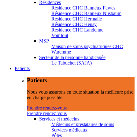
Résidences
Résidence CHC Banneux Fawes
Résidence CHC Banneux Nusbaum
Résidence CHC Hermalle
Résidence CHC Heusy
Résidence CHC Landenne
Voir tout
MSP
Maison de soins psychiatriques CHC
Waremme
Secteur de la personne handicapée
Le Tabuchet (SAJA)
Patients
Patients
Nous vous assurons en toute situation la meilleure prise
en charge possible.
Prendre rendez-vous
Prendre rendez-vous
Services et médecins
Médecins et prestataires de soins
Services médicaux
Pôles