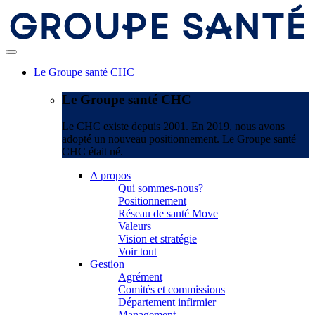
Le Groupe santé CHC
Le Groupe santé CHC
Le CHC existe depuis 2001. En 2019, nous avons
adopté un nouveau positionnement. Le Groupe santé
CHC était né.
A propos
Qui sommes-nous?
Positionnement
Réseau de santé Move
Valeurs
Vision et stratégie
Voir tout
Gestion
Agrément
Comités et commissions
Département infirmier
Management