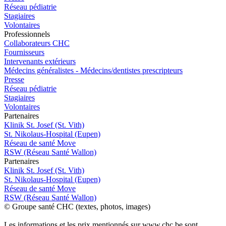
Réseau pédiatrie
Stagiaires
Volontaires
Pro
f
essionn
e
ls
Collaborateurs CHC
Fournisseurs
Intervenants extérieurs
Médecins généralistes - Médecins/dentistes prescripteurs
Presse
Réseau pédiatrie
Stagiaires
Volontaires
P
a
rtenai
r
es
Klinik St. Josef (St. Vith)
St. Nikolaus-Hospital (Eupen)
Réseau de santé Move
RSW (Réseau Santé Wallon)
P
a
rtenai
r
es
Klinik St. Josef (St. Vith)
St. Nikolaus-Hospital (Eupen)
Réseau de santé Move
RSW (Réseau Santé Wallon)
© Groupe santé CHC (textes, photos, images)
Les informations et les prix mentionnés sur www.chc.be sont