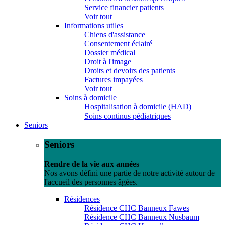
Service financier patients
Voir tout
Informations utiles
Chiens d'assistance
Consentement éclairé
Dossier médical
Droit à l'image
Droits et devoirs des patients
Factures impayées
Voir tout
Soins à domicile
Hospitalisation à domicile (HAD)
Soins continus pédiatriques
Seniors
Seniors
Rendre de la vie aux années
Nos avons défini une partie de notre activité autour de
l'accueil des personnes âgées.
Résidences
Résidence CHC Banneux Fawes
Résidence CHC Banneux Nusbaum