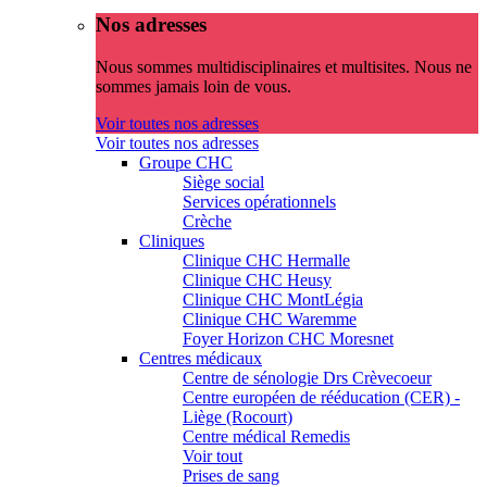
Nos adresses
Nous sommes multidisciplinaires et multisites. Nous ne
sommes jamais loin de vous.
Voir toutes nos adresses
Voir toutes nos adresses
Groupe CHC
Siège social
Services opérationnels
Crèche
Cliniques
Clinique CHC Hermalle
Clinique CHC Heusy
Clinique CHC MontLégia
Clinique CHC Waremme
Foyer Horizon CHC Moresnet
Centres médicaux
Centre de sénologie Drs Crèvecoeur
Centre européen de rééducation (CER) -
Liège (Rocourt)
Centre médical Remedis
Voir tout
Prises de sang