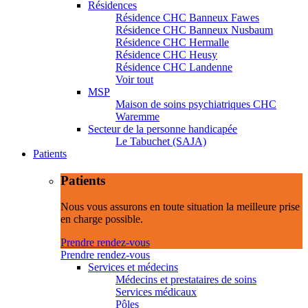
Résidences
Résidence CHC Banneux Fawes
Résidence CHC Banneux Nusbaum
Résidence CHC Hermalle
Résidence CHC Heusy
Résidence CHC Landenne
Voir tout
MSP
Maison de soins psychiatriques CHC
Waremme
Secteur de la personne handicapée
Le Tabuchet (SAJA)
Patients
Patients
Nous vous assurons en toute situation la meilleure prise
en charge possible.
Prendre rendez-vous
Prendre rendez-vous
Services et médecins
Médecins et prestataires de soins
Services médicaux
Pôles