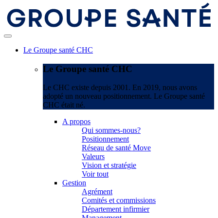
Le Groupe santé CHC
Le Groupe santé CHC
Le CHC existe depuis 2001. En 2019, nous avons
adopté un nouveau positionnement. Le Groupe santé
CHC était né.
A propos
Qui sommes-nous?
Positionnement
Réseau de santé Move
Valeurs
Vision et stratégie
Voir tout
Gestion
Agrément
Comités et commissions
Département infirmier
Management