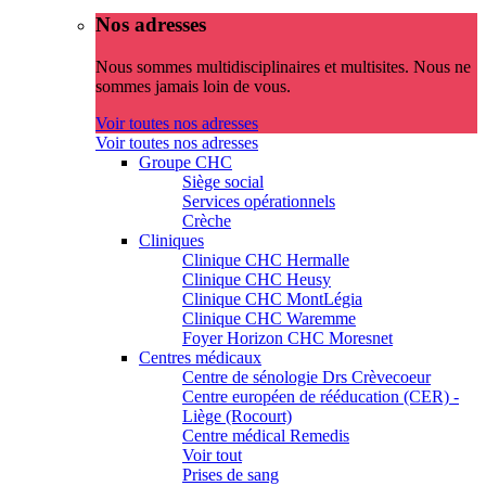
Nos adresses
Nous sommes multidisciplinaires et multisites. Nous ne
sommes jamais loin de vous.
Voir toutes nos adresses
Voir toutes nos adresses
Groupe CHC
Siège social
Services opérationnels
Crèche
Cliniques
Clinique CHC Hermalle
Clinique CHC Heusy
Clinique CHC MontLégia
Clinique CHC Waremme
Foyer Horizon CHC Moresnet
Centres médicaux
Centre de sénologie Drs Crèvecoeur
Centre européen de rééducation (CER) -
Liège (Rocourt)
Centre médical Remedis
Voir tout
Prises de sang