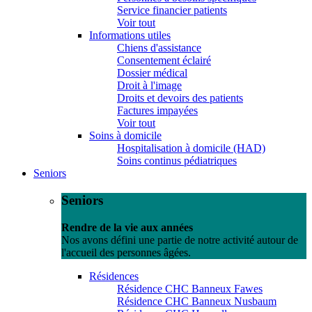
Service financier patients
Voir tout
Informations utiles
Chiens d'assistance
Consentement éclairé
Dossier médical
Droit à l'image
Droits et devoirs des patients
Factures impayées
Voir tout
Soins à domicile
Hospitalisation à domicile (HAD)
Soins continus pédiatriques
Seniors
Seniors
Rendre de la vie aux années
Nos avons défini une partie de notre activité autour de
l'accueil des personnes âgées.
Résidences
Résidence CHC Banneux Fawes
Résidence CHC Banneux Nusbaum