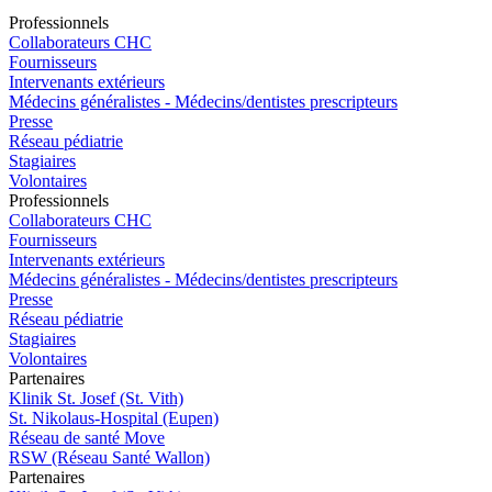
Pro
f
essionn
e
ls
Collaborateurs CHC
Fournisseurs
Intervenants extérieurs
Médecins généralistes - Médecins/dentistes prescripteurs
Presse
Réseau pédiatrie
Stagiaires
Volontaires
Pro
f
essionn
e
ls
Collaborateurs CHC
Fournisseurs
Intervenants extérieurs
Médecins généralistes - Médecins/dentistes prescripteurs
Presse
Réseau pédiatrie
Stagiaires
Volontaires
P
a
rtenai
r
es
Klinik St. Josef (St. Vith)
St. Nikolaus-Hospital (Eupen)
Réseau de santé Move
RSW (Réseau Santé Wallon)
P
a
rtenai
r
es