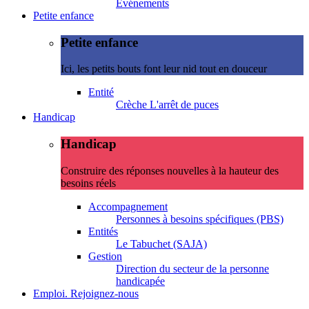
Evénements
Petite enfance
Petite enfance
Ici, les petits bouts font leur nid tout en douceur
Entité
Crèche L'arrêt de puces
Handicap
Handicap
Construire des réponses nouvelles à la hauteur des
besoins réels
Accompagnement
Personnes à besoins spécifiques (PBS)
Entités
Le Tabuchet (SAJA)
Gestion
Direction du secteur de la personne
handicapée
Emploi. Rejoignez-nous