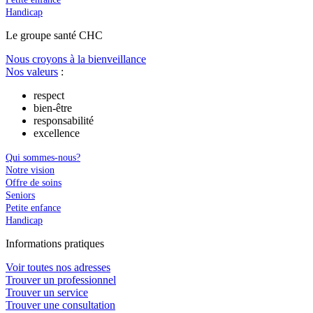
Handicap
Le
g
roupe s
a
nté CHC
Nous croyons à la bienveillance
Nos valeurs
:
respect
bien-être
responsabilité
excellence
Qui sommes-nous?
Notre vision
Offre de soins
Seniors
Petite enfance
Handicap
In
f
ormations pra
t
iques
Voir toutes nos adresses
Trouver un professionnel
Trouver un service
Trouver une consultation