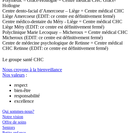
Polymédic – Grâce-Hollogne = Centre médical CHC Grâce-
Hollogne
Centre dento-facial d’Amercoeur – Liège = Centre médical CHC
Liège Amercoeur (EDIT: ce centre est définitivement fermé)
Centre médico-dentaire du Méry - Liège = Centre médical CHC
Liège Méry (EDIT: ce centre est définitivement fermé)
Polyclinique Marie Lecoquay – Micheroux = Centre médical CHC
Micheroux (EDIT: ce centre est définitivement fermé)
Centre de médecine psychologique de Retinne = Centre médical
CHC Retinne (EDIT: ce centre est définitivement fermé)
Le
g
roupe s
a
nté CHC
Nous croyons à la bienveillance
Nos valeurs
:
respect
bien-être
responsabilité
excellence
Qui sommes-nous?
Notre vision
Offre de soins
Seniors
Petite enfance