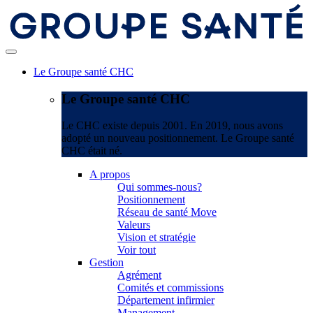
Le Groupe santé CHC
Le Groupe santé CHC
Le CHC existe depuis 2001. En 2019, nous avons
adopté un nouveau positionnement. Le Groupe santé
CHC était né.
A propos
Qui sommes-nous?
Positionnement
Réseau de santé Move
Valeurs
Vision et stratégie
Voir tout
Gestion
Agrément
Comités et commissions
Département infirmier
Management