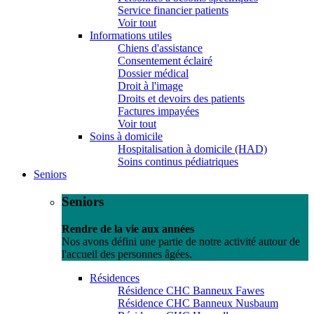
Service financier patients
Voir tout
Informations utiles
Chiens d'assistance
Consentement éclairé
Dossier médical
Droit à l'image
Droits et devoirs des patients
Factures impayées
Voir tout
Soins à domicile
Hospitalisation à domicile (HAD)
Soins continus pédiatriques
Seniors
Seniors
Rendre de la vie aux années
Nos avons défini une partie de notre activité autour de
l'accueil des personnes âgées.
Résidences
Résidence CHC Banneux Fawes
Résidence CHC Banneux Nusbaum