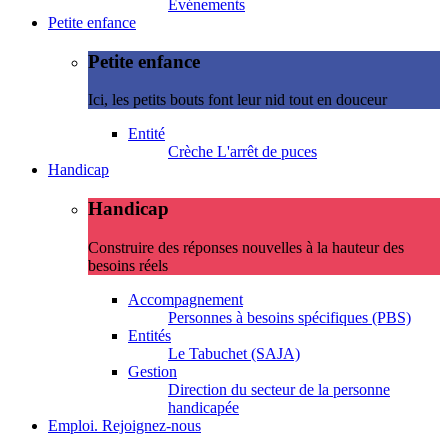
Evénements
Petite enfance
Petite enfance
Ici, les petits bouts font leur nid tout en douceur
Entité
Crèche L'arrêt de puces
Handicap
Handicap
Construire des réponses nouvelles à la hauteur des
besoins réels
Accompagnement
Personnes à besoins spécifiques (PBS)
Entités
Le Tabuchet (SAJA)
Gestion
Direction du secteur de la personne
handicapée
Emploi. Rejoignez-nous