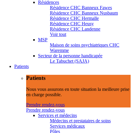
Résidences
Résidence CHC Banneux Fawes
Résidence CHC Banneux Nusbaum
Résidence CHC Hermalle
Résidence CHC Heusy
Résidence CHC Landenne
Voir tout
MSP
Maison de soins psychiatriques CHC
Waremme
Secteur de la personne handicapée
Le Tabuchet (SAJA)
Patients
Patients
Nous vous assurons en toute situation la meilleure prise
en charge possible.
Prendre rendez-vous
Prendre rendez-vous
Services et médecins
Médecins et prestataires de soins
Services médicaux
Pôles