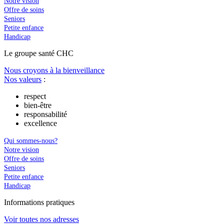
Notre vision
Offre de soins
Seniors
Petite enfance
Handicap
Le
g
roupe s
a
nté CHC
Nous croyons à la bienveillance
Nos valeurs
:
respect
bien-être
responsabilité
excellence
Qui sommes-nous?
Notre vision
Offre de soins
Seniors
Petite enfance
Handicap
In
f
ormations pra
t
iques
Voir toutes nos adresses