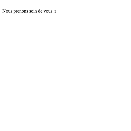
Nous pr
e
nons soin
d
e vous :)