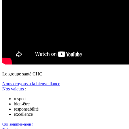
Le
g
roupe s
a
nté CHC
Nous croyons à la bienveillance
Nos valeurs
:
respect
bien-être
responsabilité
excellence
Qui sommes-nous?