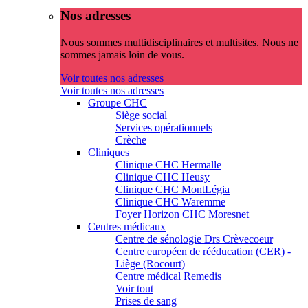
Nos adresses
Nous sommes multidisciplinaires et multisites. Nous ne
sommes jamais loin de vous.
Voir toutes nos adresses
Voir toutes nos adresses
Groupe CHC
Siège social
Services opérationnels
Crèche
Cliniques
Clinique CHC Hermalle
Clinique CHC Heusy
Clinique CHC MontLégia
Clinique CHC Waremme
Foyer Horizon CHC Moresnet
Centres médicaux
Centre de sénologie Drs Crèvecoeur
Centre européen de rééducation (CER) -
Liège (Rocourt)
Centre médical Remedis
Voir tout
Prises de sang