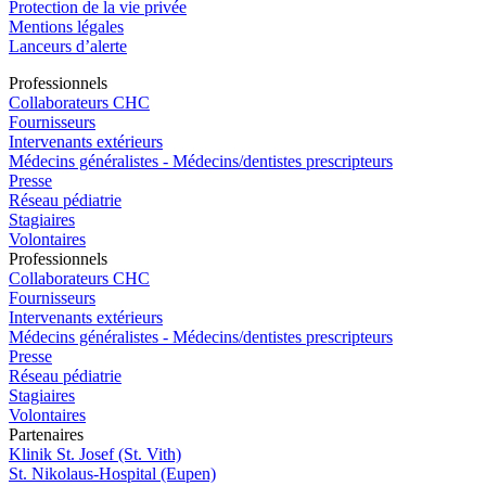
Protection de la vie privée
Mentions légales
Lanceurs d’alerte
Pro
f
essionn
e
ls
Collaborateurs CHC
Fournisseurs
Intervenants extérieurs
Médecins généralistes - Médecins/dentistes prescripteurs
Presse
Réseau pédiatrie
Stagiaires
Volontaires
Pro
f
essionn
e
ls
Collaborateurs CHC
Fournisseurs
Intervenants extérieurs
Médecins généralistes - Médecins/dentistes prescripteurs
Presse
Réseau pédiatrie
Stagiaires
Volontaires
P
a
rtenai
r
es
Klinik St. Josef (St. Vith)
St. Nikolaus-Hospital (Eupen)