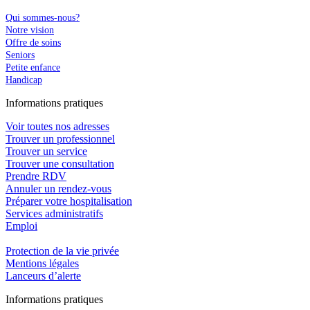
Qui sommes-nous?
Notre vision
Offre de soins
Seniors
Petite enfance
Handicap
In
f
ormations pra
t
iques
Voir toutes nos adresses
Trouver un professionnel
Trouver un service
Trouver une consultation
Prendre RDV
Annuler un rendez-vous
Préparer votre hospitalisation
Services administratifs
Emploi​
Protection de la vie privée
Mentions légales
Lanceurs d’alerte
In
f
ormations pra
t
iques