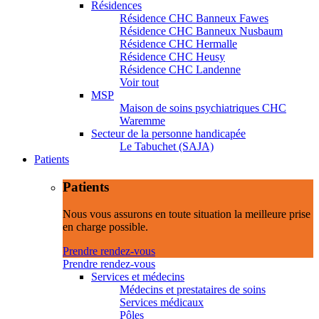
Résidences
Résidence CHC Banneux Fawes
Résidence CHC Banneux Nusbaum
Résidence CHC Hermalle
Résidence CHC Heusy
Résidence CHC Landenne
Voir tout
MSP
Maison de soins psychiatriques CHC
Waremme
Secteur de la personne handicapée
Le Tabuchet (SAJA)
Patients
Patients
Nous vous assurons en toute situation la meilleure prise
en charge possible.
Prendre rendez-vous
Prendre rendez-vous
Services et médecins
Médecins et prestataires de soins
Services médicaux
Pôles