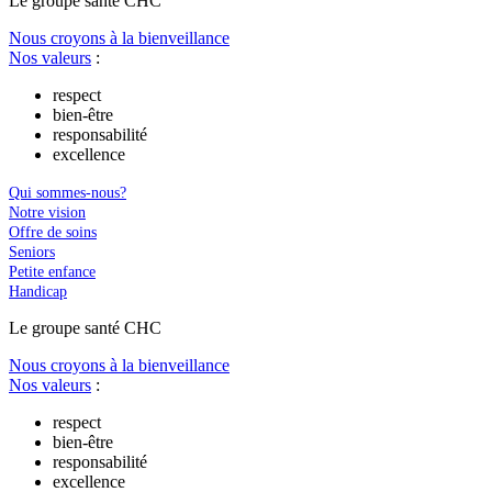
Le
g
roupe s
a
nté CHC
Nous croyons à la bienveillance
Nos valeurs
:
respect
bien-être
responsabilité
excellence
Qui sommes-nous?
Notre vision
Offre de soins
Seniors
Petite enfance
Handicap
Le
g
roupe s
a
nté CHC
Nous croyons à la bienveillance
Nos valeurs
:
respect
bien-être
responsabilité
excellence