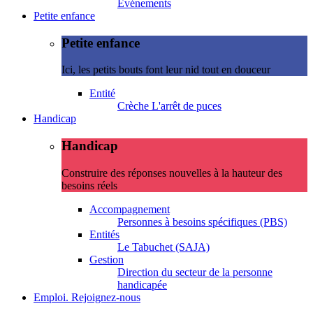
Evénements
Petite enfance
Petite enfance
Ici, les petits bouts font leur nid tout en douceur
Entité
Crèche L'arrêt de puces
Handicap
Handicap
Construire des réponses nouvelles à la hauteur des
besoins réels
Accompagnement
Personnes à besoins spécifiques (PBS)
Entités
Le Tabuchet (SAJA)
Gestion
Direction du secteur de la personne
handicapée
Emploi. Rejoignez-nous