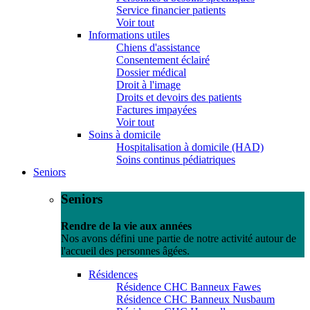
Service financier patients
Voir tout
Informations utiles
Chiens d'assistance
Consentement éclairé
Dossier médical
Droit à l'image
Droits et devoirs des patients
Factures impayées
Voir tout
Soins à domicile
Hospitalisation à domicile (HAD)
Soins continus pédiatriques
Seniors
Seniors
Rendre de la vie aux années
Nos avons défini une partie de notre activité autour de
l'accueil des personnes âgées.
Résidences
Résidence CHC Banneux Fawes
Résidence CHC Banneux Nusbaum