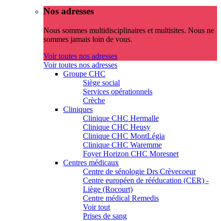
Nos adresses
Nous sommes multidisciplinaires et multisites. Nous ne
sommes jamais loin de vous.
Voir toutes nos adresses
Voir toutes nos adresses
Groupe CHC
Siège social
Services opérationnels
Crèche
Cliniques
Clinique CHC Hermalle
Clinique CHC Heusy
Clinique CHC MontLégia
Clinique CHC Waremme
Foyer Horizon CHC Moresnet
Centres médicaux
Centre de sénologie Drs Crèvecoeur
Centre européen de rééducation (CER) -
Liège (Rocourt)
Centre médical Remedis
Voir tout
Prises de sang