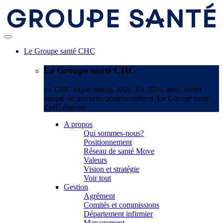
Le Groupe santé CHC
Le Groupe santé CHC
Le CHC existe depuis 2001. En 2019, nous avons
adopté un nouveau positionnement. Le Groupe santé
CHC était né.
A propos
Qui sommes-nous?
Positionnement
Réseau de santé Move
Valeurs
Vision et stratégie
Voir tout
Gestion
Agrément
Comités et commissions
Département infirmier
Management