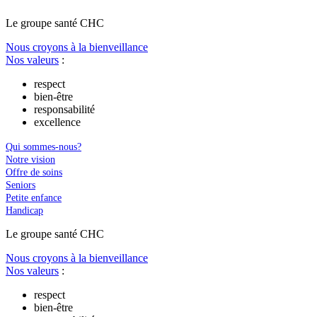
Le
g
roupe s
a
nté CHC
Nous croyons à la bienveillance
Nos valeurs
:
respect
bien-être
responsabilité
excellence
Qui sommes-nous?
Notre vision
Offre de soins
Seniors
Petite enfance
Handicap
Le
g
roupe s
a
nté CHC
Nous croyons à la bienveillance
Nos valeurs
:
respect
bien-être