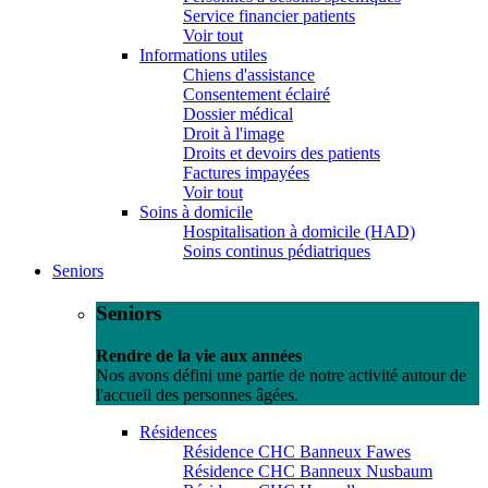
Service financier patients
Voir tout
Informations utiles
Chiens d'assistance
Consentement éclairé
Dossier médical
Droit à l'image
Droits et devoirs des patients
Factures impayées
Voir tout
Soins à domicile
Hospitalisation à domicile (HAD)
Soins continus pédiatriques
Seniors
Seniors
Rendre de la vie aux années
Nos avons défini une partie de notre activité autour de
l'accueil des personnes âgées.
Résidences
Résidence CHC Banneux Fawes
Résidence CHC Banneux Nusbaum