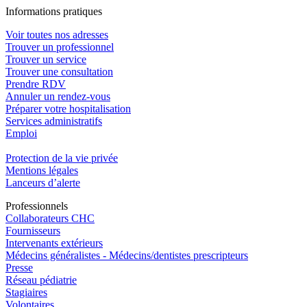
In
f
ormations pra
t
iques
Voir toutes nos adresses
Trouver un professionnel
Trouver un service
Trouver une consultation
Prendre RDV
Annuler un rendez-vous
Préparer votre hospitalisation
Services administratifs
Emploi​
Protection de la vie privée
Mentions légales
Lanceurs d’alerte
Pro
f
essionn
e
ls
Collaborateurs CHC
Fournisseurs
Intervenants extérieurs
Médecins généralistes - Médecins/dentistes prescripteurs
Presse
Réseau pédiatrie
Stagiaires
Volontaires