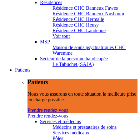
Résidences
Résidence CHC Banneux Fawes
Résidence CHC Banneux Nusbaum
Résidence CHC Hermalle
Résidence CHC Heusy
Résidence CHC Landenne
Voir tout
MSP
Maison de soins psychiatriques CHC
Waremme
Secteur de la personne handicapée
Le Tabuchet (SAJA)
Patients
Patients
Nous vous assurons en toute situation la meilleure prise
en charge possible.
Prendre rendez-vous
Prendre rendez-vous
Services et médecins
Médecins et prestataires de soins
Services médicaux
Pôles