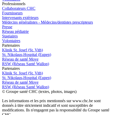
Pro
f
essionn
e
ls
Collaborateurs CHC
Fournisseurs
Intervenants extérieurs
Médecins généralistes - Médecins/dentistes prescripteurs
Presse
Réseau pédiatrie
Stagiaires
Volontaires
P
a
rtenai
r
es
Klinik St. Josef (St. Vith)
St. Nikolaus-Hospital (Eupen)
Réseau de santé Move
RSW (Réseau Santé Wallon)
P
a
rtenai
r
es
Klinik St. Josef (St. Vith)
St. Nikolaus-Hospital (Eupen)
Réseau de santé Move
RSW (Réseau Santé Wallon)
© Groupe santé CHC (textes, photos, images)
Les informations et les prix mentionnés sur www.chc.be sont
donnés à titre strictement indicatif et sont susceptibles de
modifications. Ils n'engagent pas la responsabilité du Groupe santé
CHC.