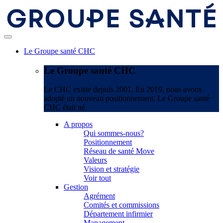
Le Groupe santé CHC
Le Groupe santé CHC
Le CHC existe depuis 2001. En 2019, nous avons
adopté un nouveau positionnement. Le Groupe santé
CHC était né.
A propos
Qui sommes-nous?
Positionnement
Réseau de santé Move
Valeurs
Vision et stratégie
Voir tout
Gestion
Agrément
Comités et commissions
Département infirmier
Management