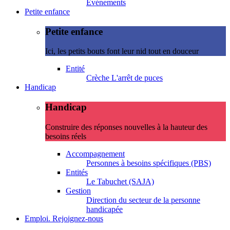
Evénements
Petite enfance
Petite enfance
Ici, les petits bouts font leur nid tout en douceur
Entité
Crèche L'arrêt de puces
Handicap
Handicap
Construire des réponses nouvelles à la hauteur des
besoins réels
Accompagnement
Personnes à besoins spécifiques (PBS)
Entités
Le Tabuchet (SAJA)
Gestion
Direction du secteur de la personne
handicapée
Emploi. Rejoignez-nous