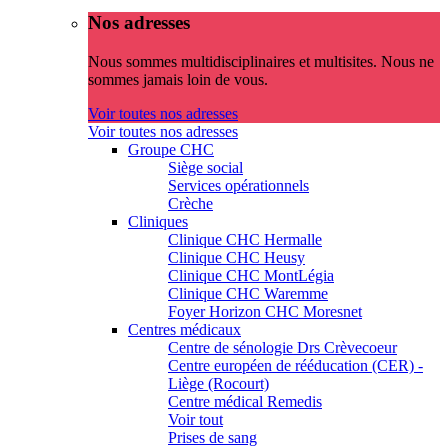
Nos adresses
Nous sommes multidisciplinaires et multisites. Nous ne
sommes jamais loin de vous.
Voir toutes nos adresses
Voir toutes nos adresses
Groupe CHC
Siège social
Services opérationnels
Crèche
Cliniques
Clinique CHC Hermalle
Clinique CHC Heusy
Clinique CHC MontLégia
Clinique CHC Waremme
Foyer Horizon CHC Moresnet
Centres médicaux
Centre de sénologie Drs Crèvecoeur
Centre européen de rééducation (CER) -
Liège (Rocourt)
Centre médical Remedis
Voir tout
Prises de sang