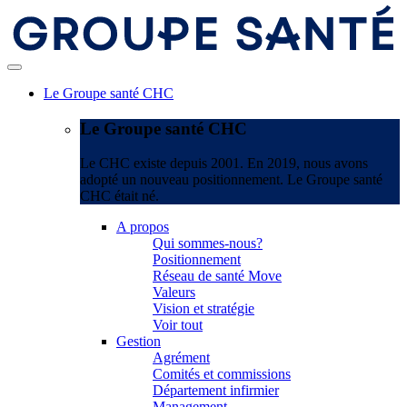
Le Groupe santé CHC
Le Groupe santé CHC
Le CHC existe depuis 2001. En 2019, nous avons
adopté un nouveau positionnement. Le Groupe santé
CHC était né.
A propos
Qui sommes-nous?
Positionnement
Réseau de santé Move
Valeurs
Vision et stratégie
Voir tout
Gestion
Agrément
Comités et commissions
Département infirmier
Management