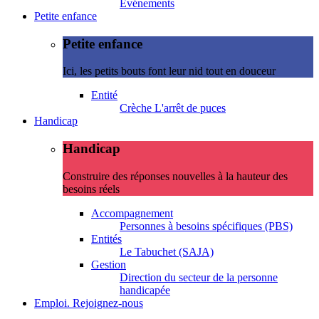
Evénements
Petite enfance
Petite enfance
Ici, les petits bouts font leur nid tout en douceur
Entité
Crèche L'arrêt de puces
Handicap
Handicap
Construire des réponses nouvelles à la hauteur des
besoins réels
Accompagnement
Personnes à besoins spécifiques (PBS)
Entités
Le Tabuchet (SAJA)
Gestion
Direction du secteur de la personne
handicapée
Emploi. Rejoignez-nous