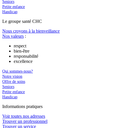
Seniors
Petite enfance
Handicap
Le
g
roupe s
a
nté CHC
Nous croyons à la bienveillance
Nos valeurs
:
respect
bien-être
responsabilité
excellence
Qui sommes-nous?
Notre vision
Offre de soins
Seniors
Petite enfance
Handicap
In
f
ormations pra
t
iques
Voir toutes nos adresses
Trouver un professionnel
Trouver un service