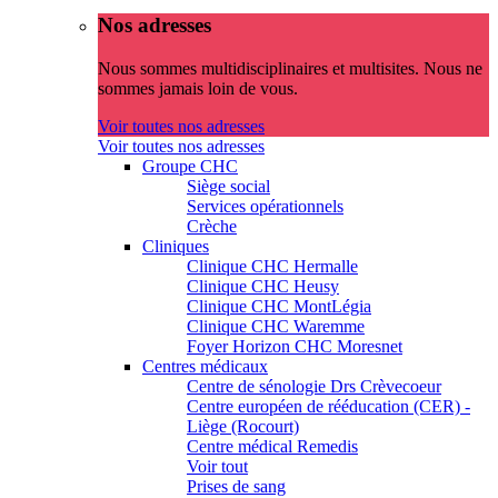
Nos adresses
Nous sommes multidisciplinaires et multisites. Nous ne
sommes jamais loin de vous.
Voir toutes nos adresses
Voir toutes nos adresses
Groupe CHC
Siège social
Services opérationnels
Crèche
Cliniques
Clinique CHC Hermalle
Clinique CHC Heusy
Clinique CHC MontLégia
Clinique CHC Waremme
Foyer Horizon CHC Moresnet
Centres médicaux
Centre de sénologie Drs Crèvecoeur
Centre européen de rééducation (CER) -
Liège (Rocourt)
Centre médical Remedis
Voir tout
Prises de sang