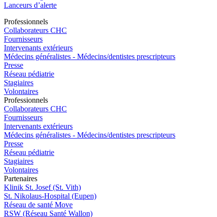
Lanceurs d’alerte
Pro
f
essionn
e
ls
Collaborateurs CHC
Fournisseurs
Intervenants extérieurs
Médecins généralistes - Médecins/dentistes prescripteurs
Presse
Réseau pédiatrie
Stagiaires
Volontaires
Pro
f
essionn
e
ls
Collaborateurs CHC
Fournisseurs
Intervenants extérieurs
Médecins généralistes - Médecins/dentistes prescripteurs
Presse
Réseau pédiatrie
Stagiaires
Volontaires
P
a
rtenai
r
es
Klinik St. Josef (St. Vith)
St. Nikolaus-Hospital (Eupen)
Réseau de santé Move
RSW (Réseau Santé Wallon)