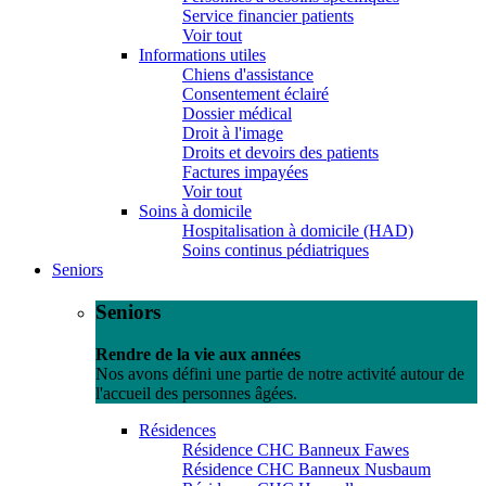
Service financier patients
Voir tout
Informations utiles
Chiens d'assistance
Consentement éclairé
Dossier médical
Droit à l'image
Droits et devoirs des patients
Factures impayées
Voir tout
Soins à domicile
Hospitalisation à domicile (HAD)
Soins continus pédiatriques
Seniors
Seniors
Rendre de la vie aux années
Nos avons défini une partie de notre activité autour de
l'accueil des personnes âgées.
Résidences
Résidence CHC Banneux Fawes
Résidence CHC Banneux Nusbaum