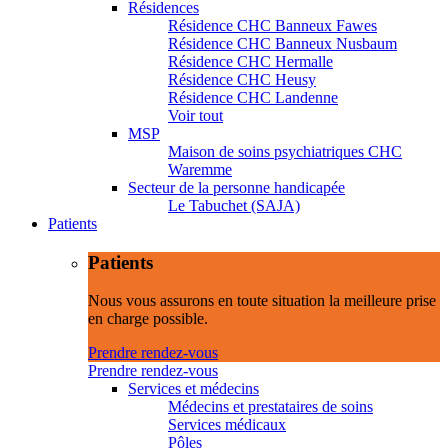
Résidences
Résidence CHC Banneux Fawes
Résidence CHC Banneux Nusbaum
Résidence CHC Hermalle
Résidence CHC Heusy
Résidence CHC Landenne
Voir tout
MSP
Maison de soins psychiatriques CHC
Waremme
Secteur de la personne handicapée
Le Tabuchet (SAJA)
Patients
Patients
Nous vous assurons en toute situation la meilleure prise
en charge possible.
Prendre rendez-vous
Prendre rendez-vous
Services et médecins
Médecins et prestataires de soins
Services médicaux
Pôles