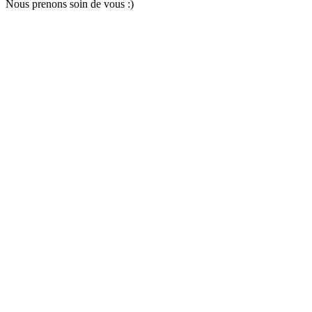
Nous pr
e
nons soin
d
e vous :)