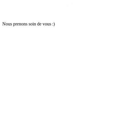
Nous pr
e
nons soin
d
e vous :)