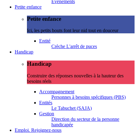
Evénements
Petite enfance
Petite enfance
Ici, les petits bouts font leur nid tout en douceur
Entité
Crèche L'arrêt de puces
Handicap
Handicap
Construire des réponses nouvelles à la hauteur des
besoins réels
Accompagnement
Personnes à besoins spécifiques (PBS)
Entités
Le Tabuchet (SAJA)
Gestion
Direction du secteur de la personne
handicapée
Emploi. Rejoignez-nous