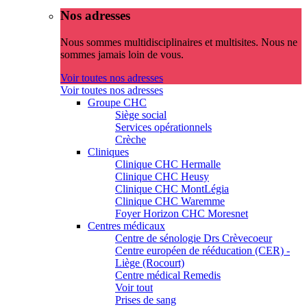
Nos adresses
Nous sommes multidisciplinaires et multisites. Nous ne
sommes jamais loin de vous.
Voir toutes nos adresses
Voir toutes nos adresses
Groupe CHC
Siège social
Services opérationnels
Crèche
Cliniques
Clinique CHC Hermalle
Clinique CHC Heusy
Clinique CHC MontLégia
Clinique CHC Waremme
Foyer Horizon CHC Moresnet
Centres médicaux
Centre de sénologie Drs Crèvecoeur
Centre européen de rééducation (CER) -
Liège (Rocourt)
Centre médical Remedis
Voir tout
Prises de sang