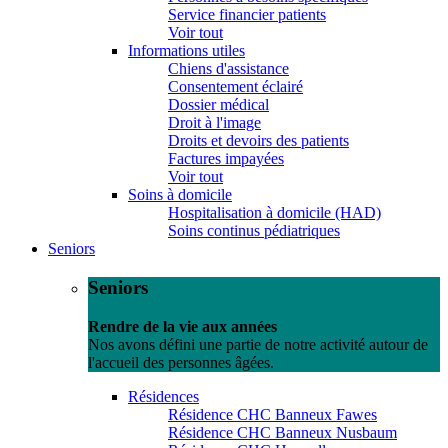
Service financier patients
Voir tout
Informations utiles
Chiens d'assistance
Consentement éclairé
Dossier médical
Droit à l'image
Droits et devoirs des patients
Factures impayées
Voir tout
Soins à domicile
Hospitalisation à domicile (HAD)
Soins continus pédiatriques
Seniors
Seniors
Rendre de la vie aux années
Nos avons défini une partie de notre activité autour de
l'accueil des personnes âgées.
Résidences
Résidence CHC Banneux Fawes
Résidence CHC Banneux Nusbaum