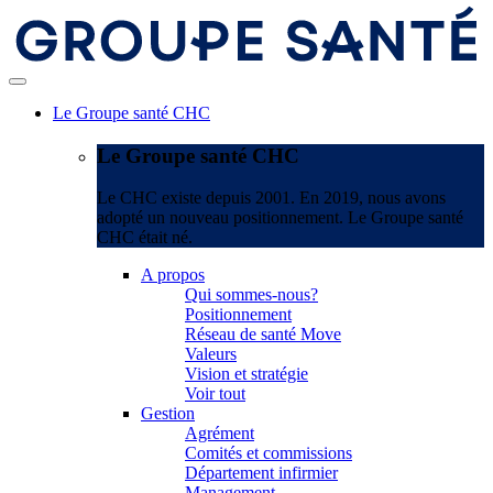
Le Groupe santé CHC
Le Groupe santé CHC
Le CHC existe depuis 2001. En 2019, nous avons
adopté un nouveau positionnement. Le Groupe santé
CHC était né.
A propos
Qui sommes-nous?
Positionnement
Réseau de santé Move
Valeurs
Vision et stratégie
Voir tout
Gestion
Agrément
Comités et commissions
Département infirmier
Management