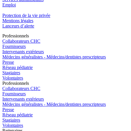
Emploi​
Protection de la vie privée
Mentions légales
Lanceurs d’alerte
Pro
f
essionn
e
ls
Collaborateurs CHC
Fournisseurs
Intervenants extérieurs
Médecins généralistes - Médecins/dentistes prescripteurs
Presse
Réseau pédiatrie
Stagiaires
Volontaires
Pro
f
essionn
e
ls
Collaborateurs CHC
Fournisseurs
Intervenants extérieurs
Médecins généralistes - Médecins/dentistes prescripteurs
Presse
Réseau pédiatrie
Stagiaires
Volontaires
P
a
rtenai
r
es