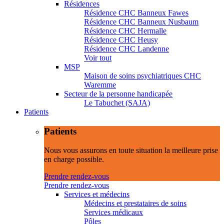
Résidences
Résidence CHC Banneux Fawes
Résidence CHC Banneux Nusbaum
Résidence CHC Hermalle
Résidence CHC Heusy
Résidence CHC Landenne
Voir tout
MSP
Maison de soins psychiatriques CHC
Waremme
Secteur de la personne handicapée
Le Tabuchet (SAJA)
Patients
Patients
Nous vous assurons en toute situation la meilleure prise
en charge possible.
Prendre rendez-vous
Prendre rendez-vous
Services et médecins
Médecins et prestataires de soins
Services médicaux
Pôles