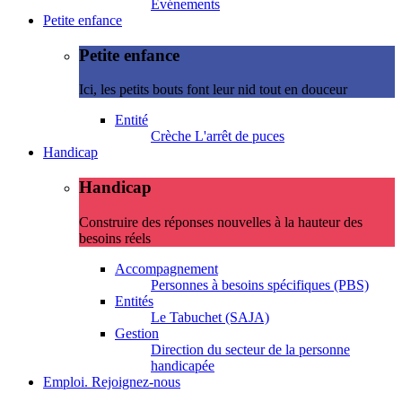
Evénements
Petite enfance
Petite enfance
Ici, les petits bouts font leur nid tout en douceur
Entité
Crèche L'arrêt de puces
Handicap
Handicap
Construire des réponses nouvelles à la hauteur des
besoins réels
Accompagnement
Personnes à besoins spécifiques (PBS)
Entités
Le Tabuchet (SAJA)
Gestion
Direction du secteur de la personne
handicapée
Emploi. Rejoignez-nous