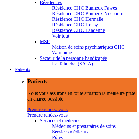
Résidences
Résidence CHC Banneux Fawes
Résidence CHC Banneux Nusbaum
Résidence CHC Hermalle
Résidence CHC Heusy
Résidence CHC Landenne
Voir tout
MSP
Maison de soins psychiatriques CHC
Waremme
Secteur de la personne handicapée
Le Tabuchet (SAJA)
Patients
Patients
Nous vous assurons en toute situation la meilleure prise
en charge possible.
Prendre rendez-vous
Prendre rendez-vous
Services et médecins
Médecins et prestataires de soins
Services médicaux
Pôles