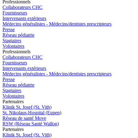
Pro
f
essionn
e
ls
Collaborateurs CHC
Fournisseurs
Intervenants extérieurs
Médecins généralistes - Médecins/dentistes prescripteurs
Presse
Réseau pédiatrie
Stagiaires
Volontaires
Pro
f
essionn
e
ls
Collaborateurs CHC
Fournisseurs
Intervenants extérieurs
Médecins généralistes - Médecins/dentistes prescripteurs
Presse
Réseau pédiatrie
Stagiaires
Volontaires
P
a
rtenai
r
es
Klinik St. Josef (St. Vith)
St. Nikolaus-Hospital (Eupen)
Réseau de santé Move
RSW (Réseau Santé Wallon)
P
a
rtenai
r
es
Klinik St. Josef (St. Vith)