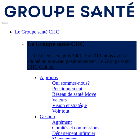
Le Groupe santé CHC
Le Groupe santé CHC
Le CHC existe depuis 2001. En 2019, nous avons
adopté un nouveau positionnement. Le Groupe santé
CHC était né.
A propos
Qui sommes-nous?
Positionnement
Réseau de santé Move
Valeurs
Vision et stratégie
Voir tout
Gestion
Agrément
Comités et commissions
Département infirmier
Management