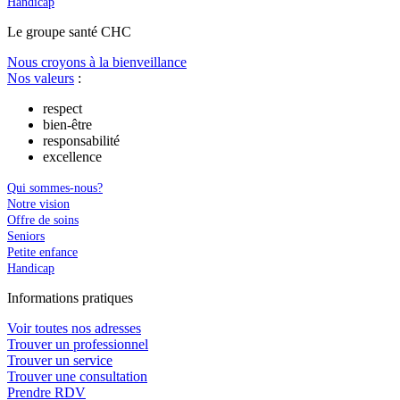
Handicap
Le
g
roupe s
a
nté CHC
Nous croyons à la bienveillance
Nos valeurs
:
respect
bien-être
responsabilité
excellence
Qui sommes-nous?
Notre vision
Offre de soins
Seniors
Petite enfance
Handicap
In
f
ormations pra
t
iques
Voir toutes nos adresses
Trouver un professionnel
Trouver un service
Trouver une consultation
Prendre RDV