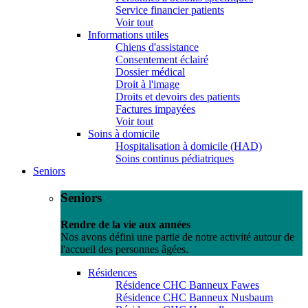
Service financier patients
Voir tout
Informations utiles
Chiens d'assistance
Consentement éclairé
Dossier médical
Droit à l'image
Droits et devoirs des patients
Factures impayées
Voir tout
Soins à domicile
Hospitalisation à domicile (HAD)
Soins continus pédiatriques
Seniors
Seniors
Rendre de la vie aux années
Nos avons défini une partie de notre activité autour de
l'accueil des personnes âgées.
Résidences
Résidence CHC Banneux Fawes
Résidence CHC Banneux Nusbaum