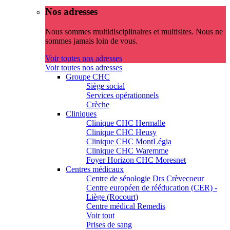
Nos adresses
Nous sommes multidisciplinaires et multisites. Nous ne
sommes jamais loin de vous.
Voir toutes nos adresses
Voir toutes nos adresses
Groupe CHC
Siège social
Services opérationnels
Crèche
Cliniques
Clinique CHC Hermalle
Clinique CHC Heusy
Clinique CHC MontLégia
Clinique CHC Waremme
Foyer Horizon CHC Moresnet
Centres médicaux
Centre de sénologie Drs Crèvecoeur
Centre européen de rééducation (CER) -
Liège (Rocourt)
Centre médical Remedis
Voir tout
Prises de sang