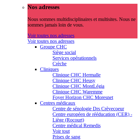
Nos adresses
Nous sommes multidisciplinaires et multisites. Nous ne
sommes jamais loin de vous.
Voir toutes nos adresses
Voir toutes nos adresses
Groupe CHC
Siège social
Services opérationnels
Crèche
Cliniques
Clinique CHC Hermalle
Clinique CHC Heusy
Clinique CHC MontLégia
Clinique CHC Waremme
Foyer Horizon CHC Moresnet
Centres médicaux
Centre de sénologie Drs Crèvecoeur
Centre européen de rééducation (CER) -
Liège (Rocourt)
Centre médical Remedis
Voir tout
Prises de sang