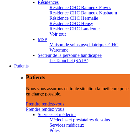
Résidences
Résidence CHC Banneux Fawes
Résidence CHC Banneux Nusbaum
Résidence CHC Hermalle
Résidence CHC Heusy
Résidence CHC Landenne
Voir tout
MSP
Maison de soins psychiatriques CHC
Waremme
Secteur de la personne handicapée
Le Tabuchet (SAJA)
Patients
Patients
Nous vous assurons en toute situation la meilleure prise
en charge possible.
Prendre rendez-vous
Prendre rendez-vous
Services et médecins
Médecins et prestataires de soins
Services médicaux
Pôles