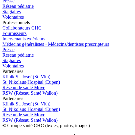
Presse
Réseau pédiatrie
Stagiaires
Volontaires
Pro
f
essionn
e
ls
Collaborateurs CHC
Fournisseurs
Intervenants extérieurs
Médecins généralistes - Médecins/dentistes prescripteurs
Presse
Réseau pédiatrie
Stagiaires
Volontaires
P
a
rtenai
r
es
Klinik St. Josef (St. Vith)
St. Nikolaus-Hospital (Eupen)
Réseau de santé Move
RSW (Réseau Santé Wallon)
P
a
rtenai
r
es
Klinik St. Josef (St. Vith)
St. Nikolaus-Hospital (Eupen)
Réseau de santé Move
RSW (Réseau Santé Wallon)
© Groupe santé CHC (textes, photos, images)