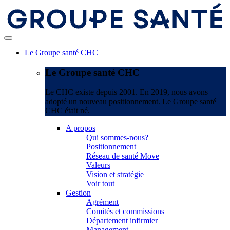
Le Groupe santé CHC
Le Groupe santé CHC
Le CHC existe depuis 2001. En 2019, nous avons
adopté un nouveau positionnement. Le Groupe santé
CHC était né.
A propos
Qui sommes-nous?
Positionnement
Réseau de santé Move
Valeurs
Vision et stratégie
Voir tout
Gestion
Agrément
Comités et commissions
Département infirmier
Management