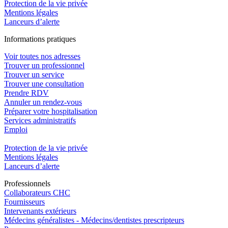
Protection de la vie privée
Mentions légales
Lanceurs d’alerte
In
f
ormations pra
t
iques
Voir toutes nos adresses
Trouver un professionnel
Trouver un service
Trouver une consultation
Prendre RDV
Annuler un rendez-vous
Préparer votre hospitalisation
Services administratifs
Emploi​
Protection de la vie privée
Mentions légales
Lanceurs d’alerte
Pro
f
essionn
e
ls
Collaborateurs CHC
Fournisseurs
Intervenants extérieurs
Médecins généralistes - Médecins/dentistes prescripteurs