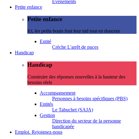
Evénements
Petite enfance
Petite enfance
Ici, les petits bouts font leur nid tout en douceur
Entité
Crèche L'arrêt de puces
Handicap
Handicap
Construire des réponses nouvelles à la hauteur des
besoins réels
Accompagnement
Personnes à besoins spécifiques (PBS)
Entités
Le Tabuchet (SAJA)
Gestion
Direction du secteur de la personne
handicapée
Emploi. Rejoignez-nous