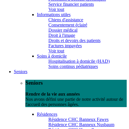
Service financier patients
Voir tout
Informations utiles
Chiens d'assistance
Consentement éclairé
Dossier médical
Droit à l'image
Droits et devoirs des patients
Factures impayées
Voir tout
Soins à domicile
Hospitalisation à domicile (HAD)
Soins continus pédiatriques
Seniors
Seniors
Rendre de la vie aux années
Nos avons défini une partie de notre activité autour de
l'accueil des personnes âgées.
Résidences
Résidence CHC Banneux Fawes
Résidence CHC Banneux Nusbaum