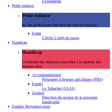
Evénements
Petite enfance
Petite enfance
Ici, les petits bouts font leur nid tout en douceur
Entité
Crèche L'arrêt de puces
Handicap
Handicap
Construire des réponses nouvelles à la hauteur des
besoins réels
Accompagnement
Personnes à besoins spécifiques (PBS)
Entités
Le Tabuchet (SAJA)
Gestion
Direction du secteur de la personne
handicapée
Emploi. Rejoignez-nous