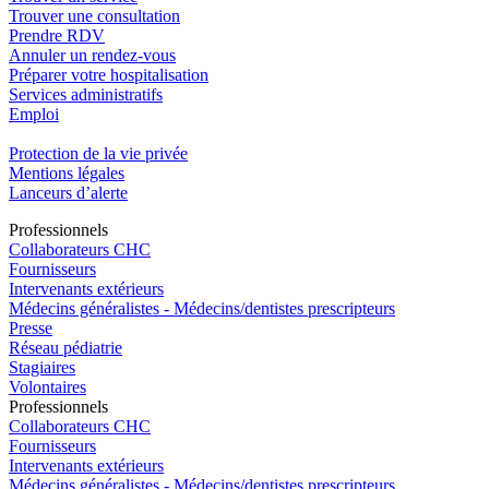
Trouver une consultation
Prendre RDV
Annuler un rendez-vous
Préparer votre hospitalisation
Services administratifs
Emploi​
Protection de la vie privée
Mentions légales
Lanceurs d’alerte
Pro
f
essionn
e
ls
Collaborateurs CHC
Fournisseurs
Intervenants extérieurs
Médecins généralistes - Médecins/dentistes prescripteurs
Presse
Réseau pédiatrie
Stagiaires
Volontaires
Pro
f
essionn
e
ls
Collaborateurs CHC
Fournisseurs
Intervenants extérieurs
Médecins généralistes - Médecins/dentistes prescripteurs