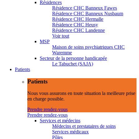
Résidences
Résidence CHC Banneux Fawes
Résidence CHC Banneux Nusbaum
Résidence CHC Hermalle
Résidence CHC Heusy
Résidence CHC Landenne
Voir tout
MSP
Maison de soins psychiatriques CHC
Waremme
Secteur de la personne handicapée
Le Tabuchet (SAJA)
Patients
Patients
Nous vous assurons en toute situation la meilleure prise
en charge possible.
Prendre rendez-vous
Prendre rendez-vous
Services et médecins
Médecins et prestataires de soins
Services médicaux
Pôles