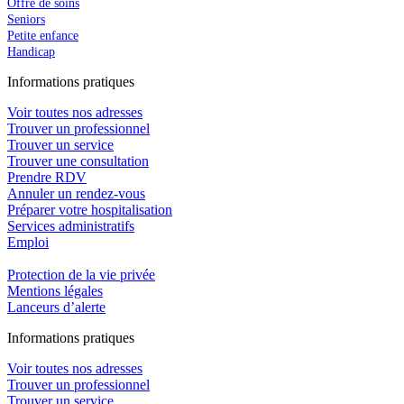
Offre de soins
Seniors
Petite enfance
Handicap
In
f
ormations pra
t
iques
Voir toutes nos adresses
Trouver un professionnel
Trouver un service
Trouver une consultation
Prendre RDV
Annuler un rendez-vous
Préparer votre hospitalisation
Services administratifs
Emploi​
Protection de la vie privée
Mentions légales
Lanceurs d’alerte
In
f
ormations pra
t
iques
Voir toutes nos adresses
Trouver un professionnel
Trouver un service