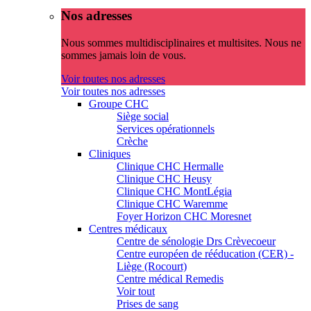
Nos adresses
Nous sommes multidisciplinaires et multisites. Nous ne
sommes jamais loin de vous.
Voir toutes nos adresses
Voir toutes nos adresses
Groupe CHC
Siège social
Services opérationnels
Crèche
Cliniques
Clinique CHC Hermalle
Clinique CHC Heusy
Clinique CHC MontLégia
Clinique CHC Waremme
Foyer Horizon CHC Moresnet
Centres médicaux
Centre de sénologie Drs Crèvecoeur
Centre européen de rééducation (CER) -
Liège (Rocourt)
Centre médical Remedis
Voir tout
Prises de sang