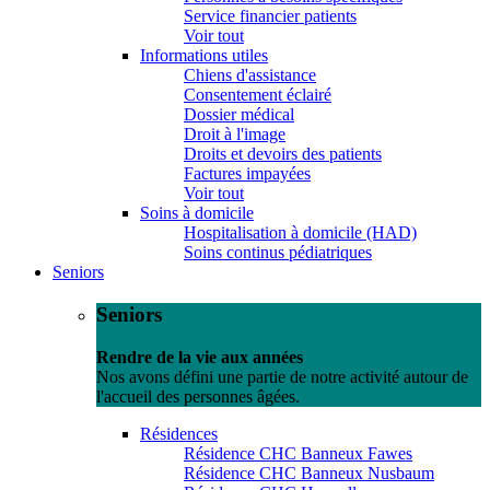
Service financier patients
Voir tout
Informations utiles
Chiens d'assistance
Consentement éclairé
Dossier médical
Droit à l'image
Droits et devoirs des patients
Factures impayées
Voir tout
Soins à domicile
Hospitalisation à domicile (HAD)
Soins continus pédiatriques
Seniors
Seniors
Rendre de la vie aux années
Nos avons défini une partie de notre activité autour de
l'accueil des personnes âgées.
Résidences
Résidence CHC Banneux Fawes
Résidence CHC Banneux Nusbaum