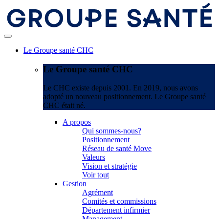
Le Groupe santé CHC
Le Groupe santé CHC
Le CHC existe depuis 2001. En 2019, nous avons
adopté un nouveau positionnement. Le Groupe santé
CHC était né.
A propos
Qui sommes-nous?
Positionnement
Réseau de santé Move
Valeurs
Vision et stratégie
Voir tout
Gestion
Agrément
Comités et commissions
Département infirmier
Management