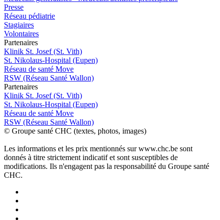
Presse
Réseau pédiatrie
Stagiaires
Volontaires
P
a
rtenai
r
es
Klinik St. Josef (St. Vith)
St. Nikolaus-Hospital (Eupen)
Réseau de santé Move
RSW (Réseau Santé Wallon)
P
a
rtenai
r
es
Klinik St. Josef (St. Vith)
St. Nikolaus-Hospital (Eupen)
Réseau de santé Move
RSW (Réseau Santé Wallon)
© Groupe santé CHC (textes, photos, images)
Les informations et les prix mentionnés sur www.chc.be sont
donnés à titre strictement indicatif et sont susceptibles de
modifications. Ils n'engagent pas la responsabilité du Groupe santé
CHC.