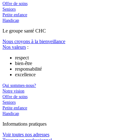
Offre de soins
Seniors
Petite enfance
Handicap
Le
g
roupe s
a
nté CHC
Nous croyons à la bienveillance
Nos valeurs
:
respect
bien-être
responsabilité
excellence
Qui sommes-nous?
Notre vision
Offre de soins
Seniors
Petite enfance
Handicap
In
f
ormations pra
t
iques
Voir toutes nos adresses