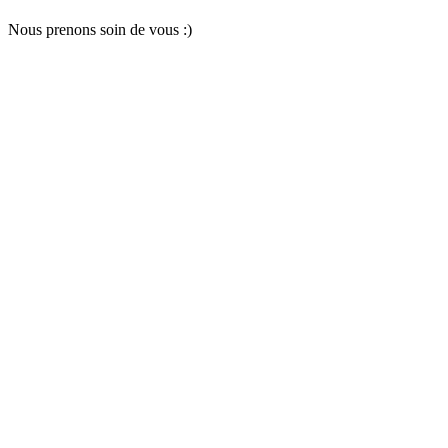
Nous pr
e
nons soin
d
e vous :)