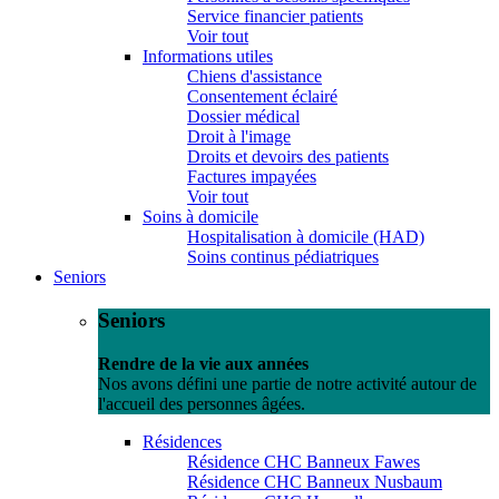
Service financier patients
Voir tout
Informations utiles
Chiens d'assistance
Consentement éclairé
Dossier médical
Droit à l'image
Droits et devoirs des patients
Factures impayées
Voir tout
Soins à domicile
Hospitalisation à domicile (HAD)
Soins continus pédiatriques
Seniors
Seniors
Rendre de la vie aux années
Nos avons défini une partie de notre activité autour de
l'accueil des personnes âgées.
Résidences
Résidence CHC Banneux Fawes
Résidence CHC Banneux Nusbaum