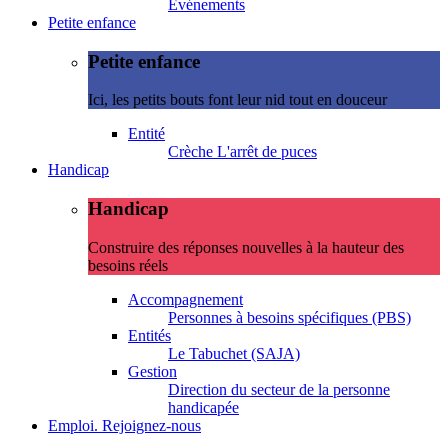
Evénements
Petite enfance
Petite enfance
Ici, les petits bouts font leur nid tout en douceur
Entité
Crèche L'arrêt de puces
Handicap
Handicap
Construire des réponses nouvelles à la hauteur des
besoins réels
Accompagnement
Personnes à besoins spécifiques (PBS)
Entités
Le Tabuchet (SAJA)
Gestion
Direction du secteur de la personne
handicapée
Emploi. Rejoignez-nous