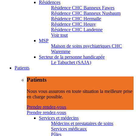
Résidences
Résidence CHC Banneux Fawes
Résidence CHC Banneux Nusbaum
Résidence CHC Hermalle
Résidence CHC Heusy
Résidence CHC Landenne
Voir tout
MSP
Maison de soins psychiatriques CHC
Waremme
Secteur de la personne handicapée
Le Tabuchet (SAJA)
Patients
Patients
Nous vous assurons en toute situation la meilleure prise
en charge possible.
Prendre rendez-vous
Prendre rendez-vous
Services et médecins
Médecins et prestataires de soins
Services médicaux
Pôles