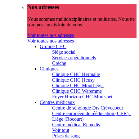
Nos adresses
Nous sommes multidisciplinaires et multisites. Nous ne
sommes jamais loin de vous.
Voir toutes nos adresses
Voir toutes nos adresses
Groupe CHC
Siège social
Services opérationnels
Crèche
Cliniques
Clinique CHC Hermalle
Clinique CHC Heusy
Clinique CHC MontLégia
Clinique CHC Waremme
Foyer Horizon CHC Moresnet
Centres médicaux
Centre de sénologie Drs Crèvecoeur
Centre européen de rééducation (CER) -
Liège (Rocourt)
Centre médical Remedis
Voir tout
Prises de sang