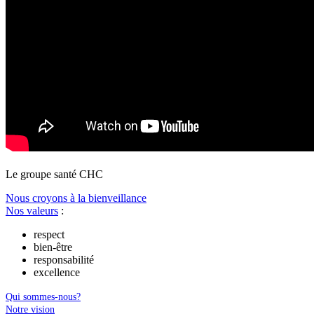
Le
g
roupe s
a
nté CHC
Nous croyons à la bienveillance
Nos valeurs
:
respect
bien-être
responsabilité
excellence
Qui sommes-nous?
Notre vision