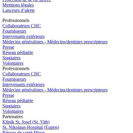
Mentions légales
Lanceurs d’alerte
Pro
f
essionn
e
ls
Collaborateurs CHC
Fournisseurs
Intervenants extérieurs
Médecins généralistes - Médecins/dentistes prescripteurs
Presse
Réseau pédiatrie
Stagiaires
Volontaires
Pro
f
essionn
e
ls
Collaborateurs CHC
Fournisseurs
Intervenants extérieurs
Médecins généralistes - Médecins/dentistes prescripteurs
Presse
Réseau pédiatrie
Stagiaires
Volontaires
P
a
rtenai
r
es
Klinik St. Josef (St. Vith)
St. Nikolaus-Hospital (Eupen)
Réseau de santé Move