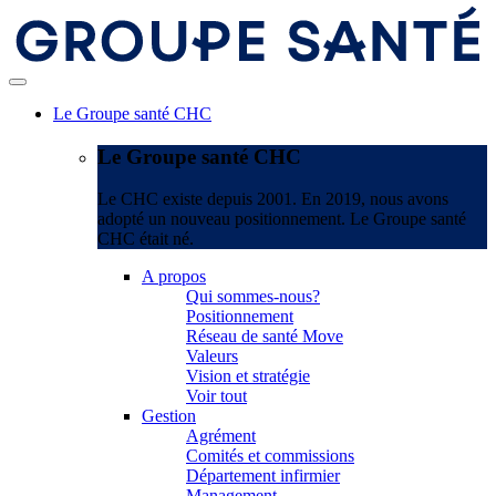
Le Groupe santé CHC
Le Groupe santé CHC
Le CHC existe depuis 2001. En 2019, nous avons
adopté un nouveau positionnement. Le Groupe santé
CHC était né.
A propos
Qui sommes-nous?
Positionnement
Réseau de santé Move
Valeurs
Vision et stratégie
Voir tout
Gestion
Agrément
Comités et commissions
Département infirmier
Management