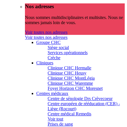
Nos adresses
Nous sommes multidisciplinaires et multisites. Nous ne
sommes jamais loin de vous.
Voir toutes nos adresses
Voir toutes nos adresses
Groupe CHC
Siège social
Services opérationnels
Crèche
Cliniques
Clinique CHC Hermalle
Clinique CHC Heusy
Clinique CHC MontLégia
Clinique CHC Waremme
Foyer Horizon CHC Moresnet
Centres médicaux
Centre de sénologie Drs Crèvecoeur
Centre européen de rééducation (CER) -
Liège (Rocourt)
Centre médical Remedis
Voir tout
Prises de sang