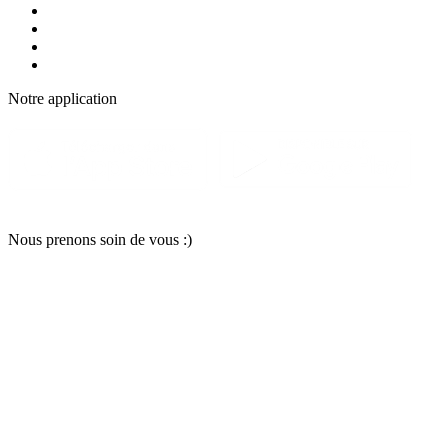
Notre applic
a
tion
Nous pr
e
nons soin
d
e vous :)