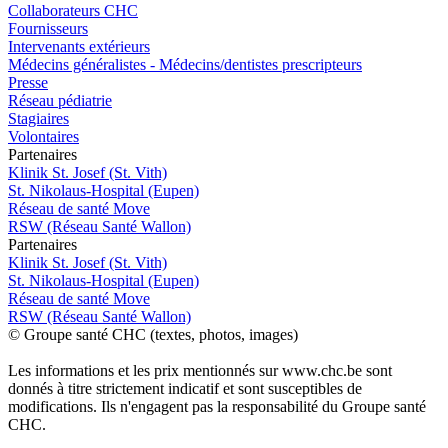
Collaborateurs CHC
Fournisseurs
Intervenants extérieurs
Médecins généralistes - Médecins/dentistes prescripteurs
Presse
Réseau pédiatrie
Stagiaires
Volontaires
P
a
rtenai
r
es
Klinik St. Josef (St. Vith)
St. Nikolaus-Hospital (Eupen)
Réseau de santé Move
RSW (Réseau Santé Wallon)
P
a
rtenai
r
es
Klinik St. Josef (St. Vith)
St. Nikolaus-Hospital (Eupen)
Réseau de santé Move
RSW (Réseau Santé Wallon)
© Groupe santé CHC (textes, photos, images)
Les informations et les prix mentionnés sur www.chc.be sont
donnés à titre strictement indicatif et sont susceptibles de
modifications. Ils n'engagent pas la responsabilité du Groupe santé
CHC.