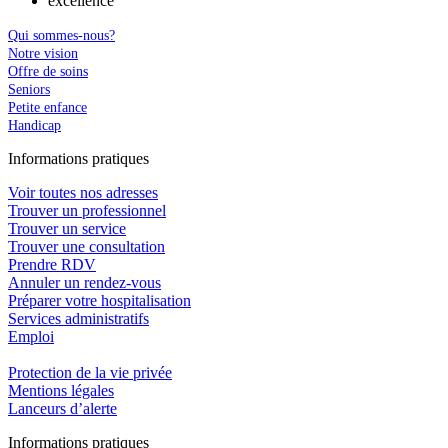
excellence
Qui sommes-nous?
Notre vision
Offre de soins
Seniors
Petite enfance
Handicap
In
f
ormations pra
t
iques
Voir toutes nos adresses
Trouver un professionnel
Trouver un service
Trouver une consultation
Prendre RDV
Annuler un rendez-vous
Préparer votre hospitalisation
Services administratifs
Emploi​
Protection de la vie privée
Mentions légales
Lanceurs d’alerte
In
f
ormations pra
t
iques