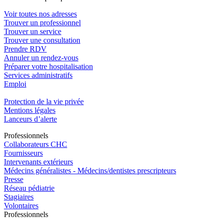
Voir toutes nos adresses
Trouver un professionnel
Trouver un service
Trouver une consultation
Prendre RDV
Annuler un rendez-vous
Préparer votre hospitalisation
Services administratifs
Emploi​
Protection de la vie privée
Mentions légales
Lanceurs d’alerte
Pro
f
essionn
e
ls
Collaborateurs CHC
Fournisseurs
Intervenants extérieurs
Médecins généralistes - Médecins/dentistes prescripteurs
Presse
Réseau pédiatrie
Stagiaires
Volontaires
Pro
f
essionn
e
ls