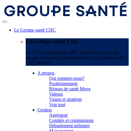
Le Groupe santé CHC
Le Groupe santé CHC
Le CHC existe depuis 2001. En 2019, nous avons
adopté un nouveau positionnement. Le Groupe santé
CHC était né.
A propos
Qui sommes-nous?
Positionnement
Réseau de santé Move
Valeurs
Vision et stratégie
Voir tout
Gestion
Agrément
Comités et commissions
Département infirmier
Management