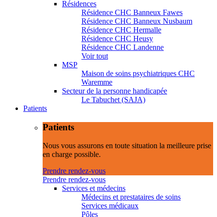
Résidences
Résidence CHC Banneux Fawes
Résidence CHC Banneux Nusbaum
Résidence CHC Hermalle
Résidence CHC Heusy
Résidence CHC Landenne
Voir tout
MSP
Maison de soins psychiatriques CHC
Waremme
Secteur de la personne handicapée
Le Tabuchet (SAJA)
Patients
Patients
Nous vous assurons en toute situation la meilleure prise
en charge possible.
Prendre rendez-vous
Prendre rendez-vous
Services et médecins
Médecins et prestataires de soins
Services médicaux
Pôles