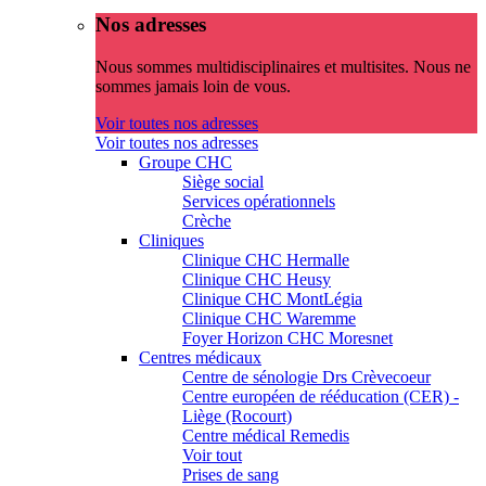
Nos adresses
Nous sommes multidisciplinaires et multisites. Nous ne
sommes jamais loin de vous.
Voir toutes nos adresses
Voir toutes nos adresses
Groupe CHC
Siège social
Services opérationnels
Crèche
Cliniques
Clinique CHC Hermalle
Clinique CHC Heusy
Clinique CHC MontLégia
Clinique CHC Waremme
Foyer Horizon CHC Moresnet
Centres médicaux
Centre de sénologie Drs Crèvecoeur
Centre européen de rééducation (CER) -
Liège (Rocourt)
Centre médical Remedis
Voir tout
Prises de sang