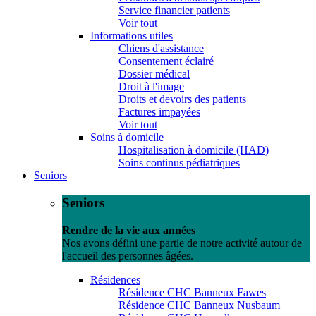
Service financier patients
Voir tout
Informations utiles
Chiens d'assistance
Consentement éclairé
Dossier médical
Droit à l'image
Droits et devoirs des patients
Factures impayées
Voir tout
Soins à domicile
Hospitalisation à domicile (HAD)
Soins continus pédiatriques
Seniors
Seniors
Rendre de la vie aux années
Nos avons défini une partie de notre activité autour de
l'accueil des personnes âgées.
Résidences
Résidence CHC Banneux Fawes
Résidence CHC Banneux Nusbaum