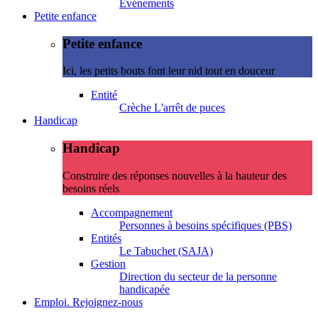
Evénements
Petite enfance
Petite enfance
Ici, les petits bouts font leur nid tout en douceur
Entité
Crèche L'arrêt de puces
Handicap
Handicap
Construire des réponses nouvelles à la hauteur des
besoins réels
Accompagnement
Personnes à besoins spécifiques (PBS)
Entités
Le Tabuchet (SAJA)
Gestion
Direction du secteur de la personne
handicapée
Emploi. Rejoignez-nous