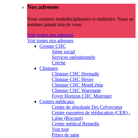
Nos adresses
Nous sommes multidisciplinaires et multisites. Nous ne
sommes jamais loin de vous.
Voir toutes nos adresses
Voir toutes nos adresses
Groupe CHC
Siège social
Services opérationnels
Crèche
Cliniques
Clinique CHC Hermalle
Clinique CHC Heusy
Clinique CHC MontLégia
Clinique CHC Waremme
Foyer Horizon CHC Moresnet
Centres médicaux
Centre de sénologie Drs Crèvecoeur
Centre européen de rééducation (CER) -
Liège (Rocourt)
Centre médical Remedis
Voir tout
Prises de sang