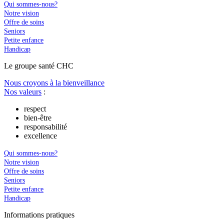
Qui sommes-nous?
Notre vision
Offre de soins
Seniors
Petite enfance
Handicap
Le
g
roupe s
a
nté CHC
Nous croyons à la bienveillance
Nos valeurs
:
respect
bien-être
responsabilité
excellence
Qui sommes-nous?
Notre vision
Offre de soins
Seniors
Petite enfance
Handicap
In
f
ormations pra
t
iques