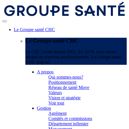
Le Groupe santé CHC
Le Groupe santé CHC
Le CHC existe depuis 2001. En 2019, nous avons
adopté un nouveau positionnement. Le Groupe santé
CHC était né.
A propos
Qui sommes-nous?
Positionnement
Réseau de santé Move
Valeurs
Vision et stratégie
Voir tout
Gestion
Agrément
Comités et commissions
Département infirmier
Management