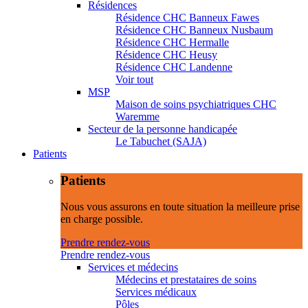
Résidences
Résidence CHC Banneux Fawes
Résidence CHC Banneux Nusbaum
Résidence CHC Hermalle
Résidence CHC Heusy
Résidence CHC Landenne
Voir tout
MSP
Maison de soins psychiatriques CHC
Waremme
Secteur de la personne handicapée
Le Tabuchet (SAJA)
Patients
Patients
Nous vous assurons en toute situation la meilleure prise
en charge possible.
Prendre rendez-vous
Prendre rendez-vous
Services et médecins
Médecins et prestataires de soins
Services médicaux
Pôles