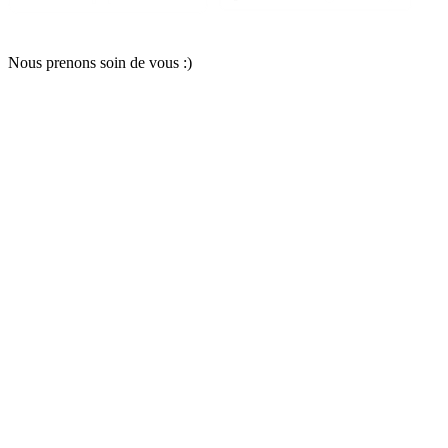
Nous pr
e
nons soin
d
e vous :)