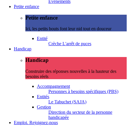
Evénements
Petite enfance
Petite enfance
Ici, les petits bouts font leur nid tout en douceur
Entité
Crèche L'arrêt de puces
Handicap
Handicap
Construire des réponses nouvelles à la hauteur des
besoins réels
Accompagnement
Personnes à besoins spécifiques (PBS)
Entités
Le Tabuchet (SAJA)
Gestion
Direction du secteur de la personne
handicapée
Emploi. Rejoignez-nous