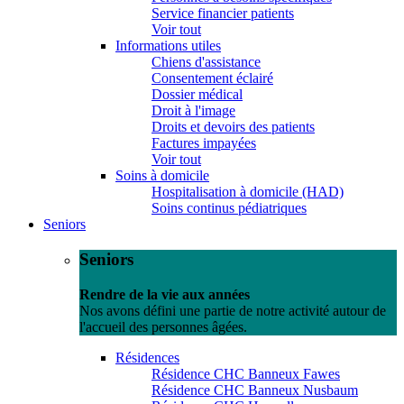
Service financier patients
Voir tout
Informations utiles
Chiens d'assistance
Consentement éclairé
Dossier médical
Droit à l'image
Droits et devoirs des patients
Factures impayées
Voir tout
Soins à domicile
Hospitalisation à domicile (HAD)
Soins continus pédiatriques
Seniors
Seniors
Rendre de la vie aux années
Nos avons défini une partie de notre activité autour de
l'accueil des personnes âgées.
Résidences
Résidence CHC Banneux Fawes
Résidence CHC Banneux Nusbaum