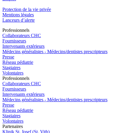
Protection de la vie privée
Mentions légales
Lanceurs d’alerte
Pro
f
essionn
e
ls
Collaborateurs CHC
Fournisseurs
Intervenants extérieurs
Médecins généralistes - Médecins/dentistes prescripteurs
Presse
Réseau pédiatrie
Stagiaires
Volontaires
Pro
f
essionn
e
ls
Collaborateurs CHC
Fournisseurs
Intervenants extérieurs
Médecins généralistes - Médecins/dentistes prescripteurs
Presse
Réseau pédiatrie
Stagiaires
Volontaires
P
a
rtenai
r
es
Klinik St. Josef (St. Vith)