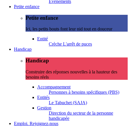
Evénements
Petite enfance
Petite enfance
Ici, les petits bouts font leur nid tout en douceur
Entité
Crèche L'arrêt de puces
Handicap
Handicap
Construire des réponses nouvelles à la hauteur des
besoins réels
Accompagnement
Personnes à besoins spécifiques (PBS)
Entités
Le Tabuchet (SAJA)
Gestion
Direction du secteur de la personne
handicapée
Emploi. Rejoignez-nous