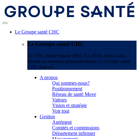
Le Groupe santé CHC
Le Groupe santé CHC
Le CHC existe depuis 2001. En 2019, nous avons
adopté un nouveau positionnement. Le Groupe santé
CHC était né.
A propos
Qui sommes-nous?
Positionnement
Réseau de santé Move
Valeurs
Vision et stratégie
Voir tout
Gestion
Agrément
Comités et commissions
Département infirmier
Management