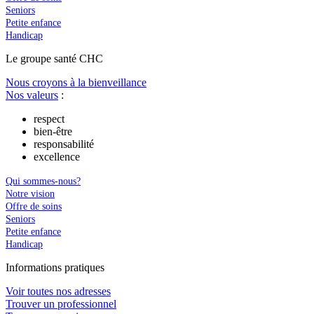
Seniors
Petite enfance
Handicap
Le
g
roupe s
a
nté CHC
Nous croyons à la bienveillance
Nos valeurs
:
respect
bien-être
responsabilité
excellence
Qui sommes-nous?
Notre vision
Offre de soins
Seniors
Petite enfance
Handicap
In
f
ormations pra
t
iques
Voir toutes nos adresses
Trouver un professionnel