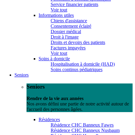
Service financier patients
Voir tout
Informations utiles
Chiens d'assistance
Consentement éclairé
Dossier médical
Droit à l'image
Droits et devoirs des patients
Factures impayées
Voir tout
Soins à domicile
Hospitalisation à domicile (HAD)
Soins continus pédiatriques
Seniors
Seniors
Rendre de la vie aux années
Nos avons défini une partie de notre activité autour de
l'accueil des personnes âgées.
Résidences
Résidence CHC Banneux Fawes
Résidence CHC Banneux Nusbaum