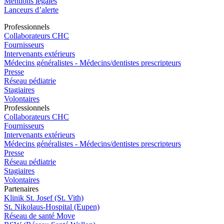
Mentions légales
Lanceurs d’alerte
Pro
f
essionn
e
ls
Collaborateurs CHC
Fournisseurs
Intervenants extérieurs
Médecins généralistes - Médecins/dentistes prescripteurs
Presse
Réseau pédiatrie
Stagiaires
Volontaires
Pro
f
essionn
e
ls
Collaborateurs CHC
Fournisseurs
Intervenants extérieurs
Médecins généralistes - Médecins/dentistes prescripteurs
Presse
Réseau pédiatrie
Stagiaires
Volontaires
P
a
rtenai
r
es
Klinik St. Josef (St. Vith)
St. Nikolaus-Hospital (Eupen)
Réseau de santé Move