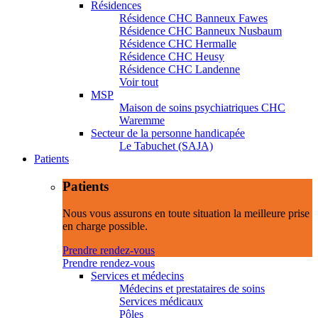
Résidences
Résidence CHC Banneux Fawes
Résidence CHC Banneux Nusbaum
Résidence CHC Hermalle
Résidence CHC Heusy
Résidence CHC Landenne
Voir tout
MSP
Maison de soins psychiatriques CHC
Waremme
Secteur de la personne handicapée
Le Tabuchet (SAJA)
Patients
Patients
Nous vous assurons en toute situation la meilleure prise
en charge possible.
Prendre rendez-vous
Prendre rendez-vous
Services et médecins
Médecins et prestataires de soins
Services médicaux
Pôles