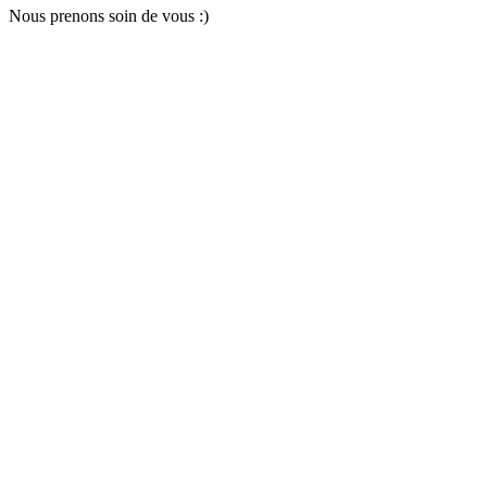
Nous pr
e
nons soin
d
e vous :)