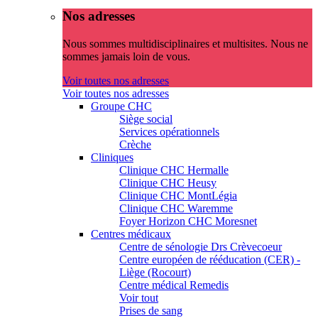
Nos adresses
Nous sommes multidisciplinaires et multisites. Nous ne
sommes jamais loin de vous.
Voir toutes nos adresses
Voir toutes nos adresses
Groupe CHC
Siège social
Services opérationnels
Crèche
Cliniques
Clinique CHC Hermalle
Clinique CHC Heusy
Clinique CHC MontLégia
Clinique CHC Waremme
Foyer Horizon CHC Moresnet
Centres médicaux
Centre de sénologie Drs Crèvecoeur
Centre européen de rééducation (CER) -
Liège (Rocourt)
Centre médical Remedis
Voir tout
Prises de sang