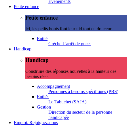
Evénements
Petite enfance
Petite enfance
Ici, les petits bouts font leur nid tout en douceur
Entité
Crèche L'arrêt de puces
Handicap
Handicap
Construire des réponses nouvelles à la hauteur des
besoins réels
Accompagnement
Personnes à besoins spécifiques (PBS)
Entités
Le Tabuchet (SAJA)
Gestion
Direction du secteur de la personne
handicapée
Emploi. Rejoignez-nous