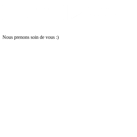
Nous pr
e
nons soin
d
e vous :)