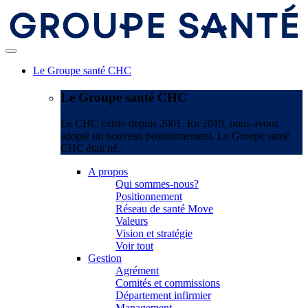
Le Groupe santé CHC
Le Groupe santé CHC
Le CHC existe depuis 2001. En 2019, nous avons
adopté un nouveau positionnement. Le Groupe santé
CHC était né.
A propos
Qui sommes-nous?
Positionnement
Réseau de santé Move
Valeurs
Vision et stratégie
Voir tout
Gestion
Agrément
Comités et commissions
Département infirmier
Management