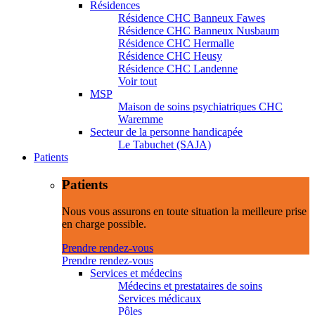
Résidences
Résidence CHC Banneux Fawes
Résidence CHC Banneux Nusbaum
Résidence CHC Hermalle
Résidence CHC Heusy
Résidence CHC Landenne
Voir tout
MSP
Maison de soins psychiatriques CHC
Waremme
Secteur de la personne handicapée
Le Tabuchet (SAJA)
Patients
Patients
Nous vous assurons en toute situation la meilleure prise
en charge possible.
Prendre rendez-vous
Prendre rendez-vous
Services et médecins
Médecins et prestataires de soins
Services médicaux
Pôles