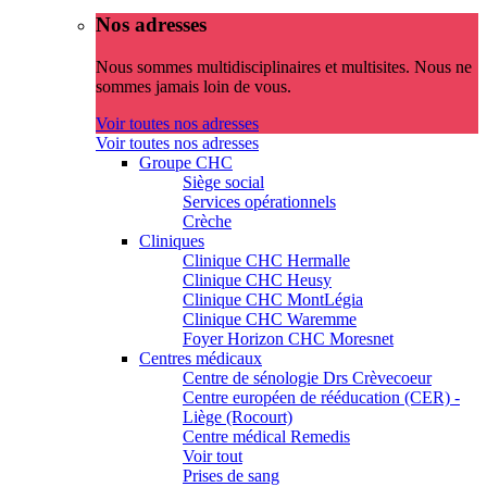
Nos adresses
Nous sommes multidisciplinaires et multisites. Nous ne
sommes jamais loin de vous.
Voir toutes nos adresses
Voir toutes nos adresses
Groupe CHC
Siège social
Services opérationnels
Crèche
Cliniques
Clinique CHC Hermalle
Clinique CHC Heusy
Clinique CHC MontLégia
Clinique CHC Waremme
Foyer Horizon CHC Moresnet
Centres médicaux
Centre de sénologie Drs Crèvecoeur
Centre européen de rééducation (CER) -
Liège (Rocourt)
Centre médical Remedis
Voir tout
Prises de sang