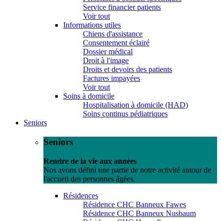
Service financier patients
Voir tout
Informations utiles
Chiens d'assistance
Consentement éclairé
Dossier médical
Droit à l'image
Droits et devoirs des patients
Factures impayées
Voir tout
Soins à domicile
Hospitalisation à domicile (HAD)
Soins continus pédiatriques
Seniors
Seniors
Rendre de la vie aux années
Nos avons défini une partie de notre activité autour de
l'accueil des personnes âgées.
Résidences
Résidence CHC Banneux Fawes
Résidence CHC Banneux Nusbaum