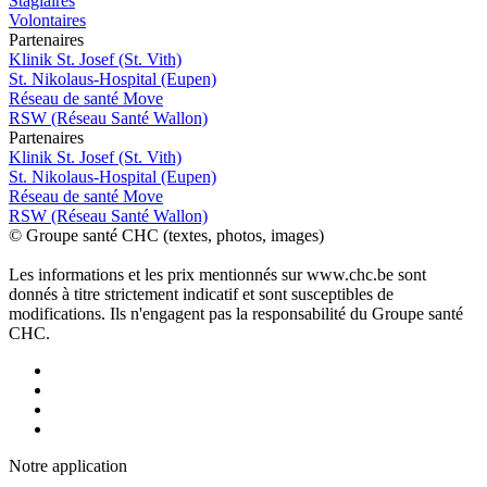
Stagiaires
Volontaires
P
a
rtenai
r
es
Klinik St. Josef (St. Vith)
St. Nikolaus-Hospital (Eupen)
Réseau de santé Move
RSW (Réseau Santé Wallon)
P
a
rtenai
r
es
Klinik St. Josef (St. Vith)
St. Nikolaus-Hospital (Eupen)
Réseau de santé Move
RSW (Réseau Santé Wallon)
© Groupe santé CHC (textes, photos, images)
Les informations et les prix mentionnés sur www.chc.be sont
donnés à titre strictement indicatif et sont susceptibles de
modifications. Ils n'engagent pas la responsabilité du Groupe santé
CHC.
Notre applic
a
tion