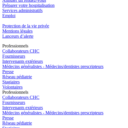
Annuler un rendez-vous
Préparer votre hospitalisation
Services administratifs
Emploi​
Protection de la vie privée
Mentions légales
Lanceurs d’alerte
Pro
f
essionn
e
ls
Collaborateurs CHC
Fournisseurs
Intervenants extérieurs
Médecins généralistes - Médecins/dentistes prescripteurs
Presse
Réseau pédiatrie
Stagiaires
Volontaires
Pro
f
essionn
e
ls
Collaborateurs CHC
Fournisseurs
Intervenants extérieurs
Médecins généralistes - Médecins/dentistes prescripteurs
Presse
Réseau pédiatrie