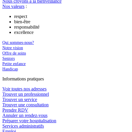
Nous croyons à la bienveillance
Nos valeurs
:
respect
bien-être
responsabilité
excellence
Qui sommes-nous?
Notre vision
Offre de soins
Seniors
Petite enfance
Handicap
In
f
ormations pra
t
iques
Voir toutes nos adresses
Trouver un professionnel
Trouver un service
Trouver une consultation
Prendre RDV
Annuler un rendez-vous
Préparer votre hospitalisation
Services administratifs
Emploi​