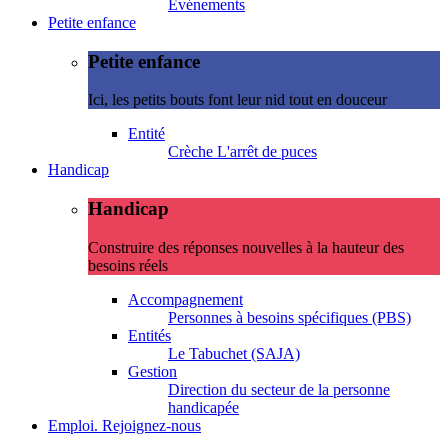
Evénements
Petite enfance
Petite enfance
Ici, les petits bouts font leur nid tout en douceur
Entité
Crèche L'arrêt de puces
Handicap
Handicap
Construire des réponses nouvelles à la hauteur des
besoins réels
Accompagnement
Personnes à besoins spécifiques (PBS)
Entités
Le Tabuchet (SAJA)
Gestion
Direction du secteur de la personne
handicapée
Emploi. Rejoignez-nous