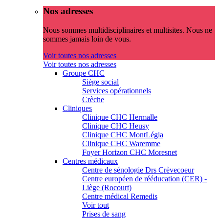
Nos adresses
Nous sommes multidisciplinaires et multisites. Nous ne
sommes jamais loin de vous.
Voir toutes nos adresses
Voir toutes nos adresses
Groupe CHC
Siège social
Services opérationnels
Crèche
Cliniques
Clinique CHC Hermalle
Clinique CHC Heusy
Clinique CHC MontLégia
Clinique CHC Waremme
Foyer Horizon CHC Moresnet
Centres médicaux
Centre de sénologie Drs Crèvecoeur
Centre européen de rééducation (CER) -
Liège (Rocourt)
Centre médical Remedis
Voir tout
Prises de sang