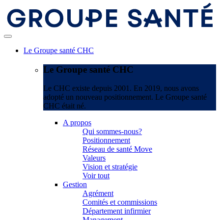
Le Groupe santé CHC
Le Groupe santé CHC
Le CHC existe depuis 2001. En 2019, nous avons
adopté un nouveau positionnement. Le Groupe santé
CHC était né.
A propos
Qui sommes-nous?
Positionnement
Réseau de santé Move
Valeurs
Vision et stratégie
Voir tout
Gestion
Agrément
Comités et commissions
Département infirmier
Management