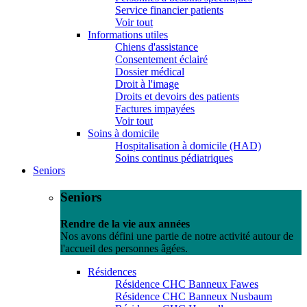
Service financier patients
Voir tout
Informations utiles
Chiens d'assistance
Consentement éclairé
Dossier médical
Droit à l'image
Droits et devoirs des patients
Factures impayées
Voir tout
Soins à domicile
Hospitalisation à domicile (HAD)
Soins continus pédiatriques
Seniors
Seniors
Rendre de la vie aux années
Nos avons défini une partie de notre activité autour de
l'accueil des personnes âgées.
Résidences
Résidence CHC Banneux Fawes
Résidence CHC Banneux Nusbaum