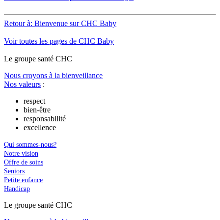
Retour à: Bienvenue sur CHC Baby
Voir toutes les pages de CHC Baby
Le
g
roupe s
a
nté CHC
Nous croyons à la bienveillance
Nos valeurs
:
respect
bien-être
responsabilité
excellence
Qui sommes-nous?
Notre vision
Offre de soins
Seniors
Petite enfance
Handicap
Le
g
roupe s
a
nté CHC