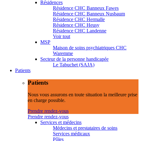
Résidences
Résidence CHC Banneux Fawes
Résidence CHC Banneux Nusbaum
Résidence CHC Hermalle
Résidence CHC Heusy
Résidence CHC Landenne
Voir tout
MSP
Maison de soins psychiatriques CHC
Waremme
Secteur de la personne handicapée
Le Tabuchet (SAJA)
Patients
Patients
Nous vous assurons en toute situation la meilleure prise
en charge possible.
Prendre rendez-vous
Prendre rendez-vous
Services et médecins
Médecins et prestataires de soins
Services médicaux
Pôles