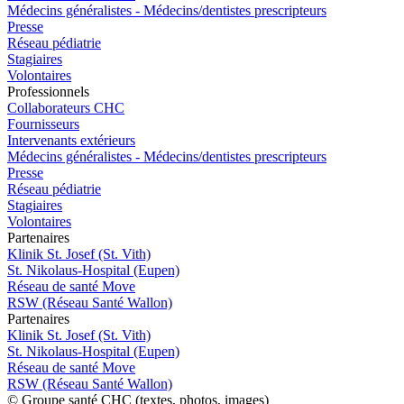
Médecins généralistes - Médecins/dentistes prescripteurs
Presse
Réseau pédiatrie
Stagiaires
Volontaires
Pro
f
essionn
e
ls
Collaborateurs CHC
Fournisseurs
Intervenants extérieurs
Médecins généralistes - Médecins/dentistes prescripteurs
Presse
Réseau pédiatrie
Stagiaires
Volontaires
P
a
rtenai
r
es
Klinik St. Josef (St. Vith)
St. Nikolaus-Hospital (Eupen)
Réseau de santé Move
RSW (Réseau Santé Wallon)
P
a
rtenai
r
es
Klinik St. Josef (St. Vith)
St. Nikolaus-Hospital (Eupen)
Réseau de santé Move
RSW (Réseau Santé Wallon)
© Groupe santé CHC (textes, photos, images)