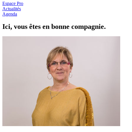
Espace Pro
Actualités
Agenda
Ici, vous êtes en
b
onne com
p
a
g
nie.