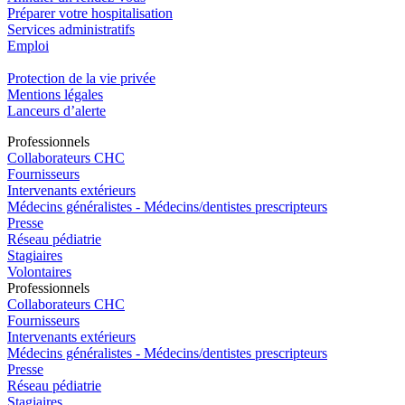
Préparer votre hospitalisation
Services administratifs
Emploi​
Protection de la vie privée
Mentions légales
Lanceurs d’alerte
Pro
f
essionn
e
ls
Collaborateurs CHC
Fournisseurs
Intervenants extérieurs
Médecins généralistes - Médecins/dentistes prescripteurs
Presse
Réseau pédiatrie
Stagiaires
Volontaires
Pro
f
essionn
e
ls
Collaborateurs CHC
Fournisseurs
Intervenants extérieurs
Médecins généralistes - Médecins/dentistes prescripteurs
Presse
Réseau pédiatrie
Stagiaires