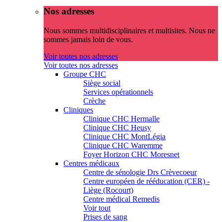
Nos adresses
Nous sommes multidisciplinaires et multisites. Nous ne
sommes jamais loin de vous.
Voir toutes nos adresses
Voir toutes nos adresses
Groupe CHC
Siège social
Services opérationnels
Crèche
Cliniques
Clinique CHC Hermalle
Clinique CHC Heusy
Clinique CHC MontLégia
Clinique CHC Waremme
Foyer Horizon CHC Moresnet
Centres médicaux
Centre de sénologie Drs Crèvecoeur
Centre européen de rééducation (CER) -
Liège (Rocourt)
Centre médical Remedis
Voir tout
Prises de sang