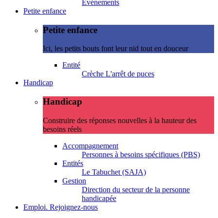
Evénements
Petite enfance
Petite enfance
Ici, les petits bouts font leur nid tout en douceur
Entité
Crèche L'arrêt de puces
Handicap
Handicap
Construire des réponses nouvelles à la hauteur des
besoins réels
Accompagnement
Personnes à besoins spécifiques (PBS)
Entités
Le Tabuchet (SAJA)
Gestion
Direction du secteur de la personne
handicapée
Emploi. Rejoignez-nous