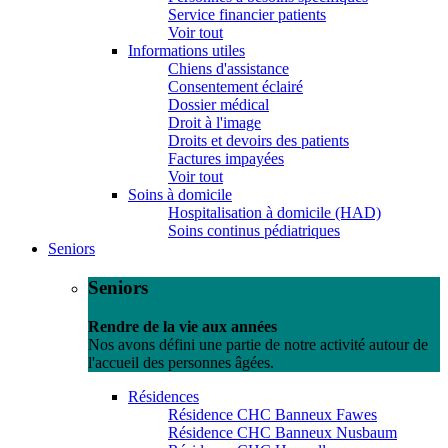
Service financier patients
Voir tout
Informations utiles
Chiens d'assistance
Consentement éclairé
Dossier médical
Droit à l'image
Droits et devoirs des patients
Factures impayées
Voir tout
Soins à domicile
Hospitalisation à domicile (HAD)
Soins continus pédiatriques
Seniors
Seniors
Rendre de la vie aux années
Nos avons défini une partie de notre activité autour de
l'accueil des personnes âgées.
Résidences
Résidence CHC Banneux Fawes
Résidence CHC Banneux Nusbaum