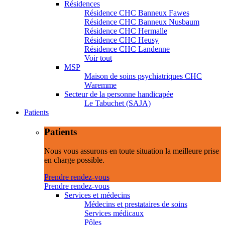
Résidences
Résidence CHC Banneux Fawes
Résidence CHC Banneux Nusbaum
Résidence CHC Hermalle
Résidence CHC Heusy
Résidence CHC Landenne
Voir tout
MSP
Maison de soins psychiatriques CHC
Waremme
Secteur de la personne handicapée
Le Tabuchet (SAJA)
Patients
Patients
Nous vous assurons en toute situation la meilleure prise
en charge possible.
Prendre rendez-vous
Prendre rendez-vous
Services et médecins
Médecins et prestataires de soins
Services médicaux
Pôles