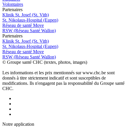
Volontaires
P
a
rtenai
r
es
Klinik St. Josef (St. Vith)
St. Nikolaus-Hospital (Eupen)
Réseau de santé Move
RSW (Réseau Santé Wallon)
P
a
rtenai
r
es
Klinik St. Josef (St. Vith)
St. Nikolaus-Hospital (Eupen)
Réseau de santé Move
RSW (Réseau Santé Wallon)
© Groupe santé CHC (textes, photos, images)
Les informations et les prix mentionnés sur www.chc.be sont
donnés à titre strictement indicatif et sont susceptibles de
modifications. Ils n'engagent pas la responsabilité du Groupe santé
CHC.
Notre applic
a
tion