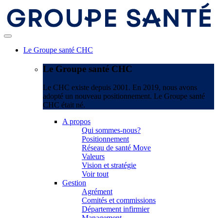
Le Groupe santé CHC
Le Groupe santé CHC
Le CHC existe depuis 2001. En 2019, nous avons
adopté un nouveau positionnement. Le Groupe santé
CHC était né.
A propos
Qui sommes-nous?
Positionnement
Réseau de santé Move
Valeurs
Vision et stratégie
Voir tout
Gestion
Agrément
Comités et commissions
Département infirmier
Management