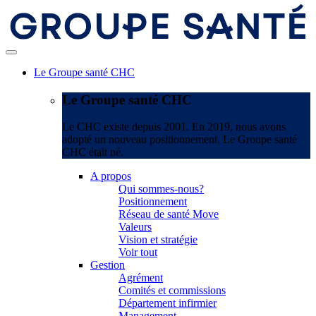
Le Groupe santé CHC
Le Groupe santé CHC
Le CHC existe depuis 2001. En 2019, nous avons
adopté un nouveau positionnement. Le Groupe santé
CHC était né.
A propos
Qui sommes-nous?
Positionnement
Réseau de santé Move
Valeurs
Vision et stratégie
Voir tout
Gestion
Agrément
Comités et commissions
Département infirmier
Management