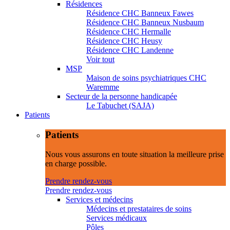
Résidences
Résidence CHC Banneux Fawes
Résidence CHC Banneux Nusbaum
Résidence CHC Hermalle
Résidence CHC Heusy
Résidence CHC Landenne
Voir tout
MSP
Maison de soins psychiatriques CHC
Waremme
Secteur de la personne handicapée
Le Tabuchet (SAJA)
Patients
Patients
Nous vous assurons en toute situation la meilleure prise
en charge possible.
Prendre rendez-vous
Prendre rendez-vous
Services et médecins
Médecins et prestataires de soins
Services médicaux
Pôles