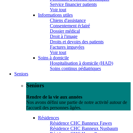
Service financier patients
Voir tout
Informations utiles
Chiens d'assistance
Consentement éclairé
Dossier médical
Droit à l'image
Droits et devoirs des patients
Factures impayées
Voir tout
Soins à domicile
Hospitalisation à domicile (HAD)
Soins continus pédiatriques
Seniors
Seniors
Rendre de la vie aux années
Nos avons défini une partie de notre activité autour de
l'accueil des personnes âgées.
Résidences
Résidence CHC Banneux Fawes
Résidence CHC Banneux Nusbaum