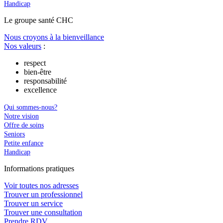
Handicap
Le
g
roupe s
a
nté CHC
Nous croyons à la bienveillance
Nos valeurs
:
respect
bien-être
responsabilité
excellence
Qui sommes-nous?
Notre vision
Offre de soins
Seniors
Petite enfance
Handicap
In
f
ormations pra
t
iques
Voir toutes nos adresses
Trouver un professionnel
Trouver un service
Trouver une consultation
Prendre RDV