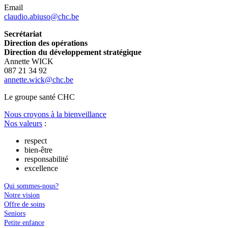
Email
claudio.abiuso@chc.be
Secrétariat
Direction des opérations
Direction du développement stratégique
Annette WICK
087 21 34 92
annette.wick@chc.be
Le
g
roupe s
a
nté CHC
Nous croyons à la bienveillance
Nos valeurs
:
respect
bien-être
responsabilité
excellence
Qui sommes-nous?
Notre vision
Offre de soins
Seniors
Petite enfance