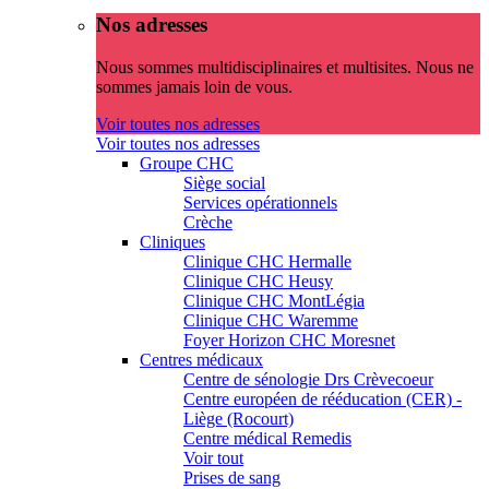
Nos adresses
Nous sommes multidisciplinaires et multisites. Nous ne
sommes jamais loin de vous.
Voir toutes nos adresses
Voir toutes nos adresses
Groupe CHC
Siège social
Services opérationnels
Crèche
Cliniques
Clinique CHC Hermalle
Clinique CHC Heusy
Clinique CHC MontLégia
Clinique CHC Waremme
Foyer Horizon CHC Moresnet
Centres médicaux
Centre de sénologie Drs Crèvecoeur
Centre européen de rééducation (CER) -
Liège (Rocourt)
Centre médical Remedis
Voir tout
Prises de sang