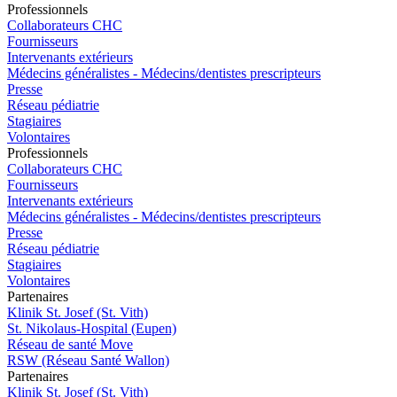
Pro
f
essionn
e
ls
Collaborateurs CHC
Fournisseurs
Intervenants extérieurs
Médecins généralistes - Médecins/dentistes prescripteurs
Presse
Réseau pédiatrie
Stagiaires
Volontaires
Pro
f
essionn
e
ls
Collaborateurs CHC
Fournisseurs
Intervenants extérieurs
Médecins généralistes - Médecins/dentistes prescripteurs
Presse
Réseau pédiatrie
Stagiaires
Volontaires
P
a
rtenai
r
es
Klinik St. Josef (St. Vith)
St. Nikolaus-Hospital (Eupen)
Réseau de santé Move
RSW (Réseau Santé Wallon)
P
a
rtenai
r
es
Klinik St. Josef (St. Vith)