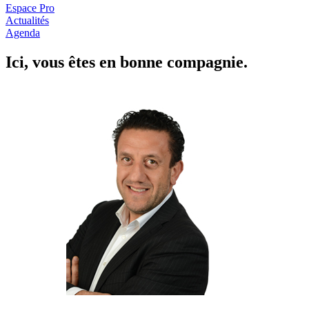
Espace Pro
Actualités
Agenda
Ici, vous êtes en
b
onne com
p
a
g
nie.