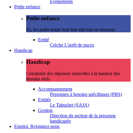
Evénements
Petite enfance
Petite enfance
Ici, les petits bouts font leur nid tout en douceur
Entité
Crèche L'arrêt de puces
Handicap
Handicap
Construire des réponses nouvelles à la hauteur des
besoins réels
Accompagnement
Personnes à besoins spécifiques (PBS)
Entités
Le Tabuchet (SAJA)
Gestion
Direction du secteur de la personne
handicapée
Emploi. Rejoignez-nous