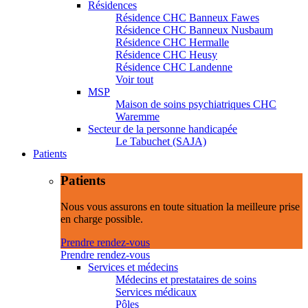
Résidences
Résidence CHC Banneux Fawes
Résidence CHC Banneux Nusbaum
Résidence CHC Hermalle
Résidence CHC Heusy
Résidence CHC Landenne
Voir tout
MSP
Maison de soins psychiatriques CHC
Waremme
Secteur de la personne handicapée
Le Tabuchet (SAJA)
Patients
Patients
Nous vous assurons en toute situation la meilleure prise
en charge possible.
Prendre rendez-vous
Prendre rendez-vous
Services et médecins
Médecins et prestataires de soins
Services médicaux
Pôles