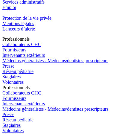
Services administratifs
Emploi​
Protection de la vie privée
Mentions légales
Lanceurs d’alerte
Pro
f
essionn
e
ls
Collaborateurs CHC
Fournisseurs
Intervenants extérieurs
Médecins généralistes - Médecins/dentistes prescripteurs
Presse
Réseau pédiatrie
Stagiaires
Volontaires
Pro
f
essionn
e
ls
Collaborateurs CHC
Fournisseurs
Intervenants extérieurs
Médecins généralistes - Médecins/dentistes prescripteurs
Presse
Réseau pédiatrie
Stagiaires
Volontaires