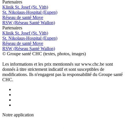
P
a
rtenai
r
es
Klinik St. Josef (St. Vith)
St. Nikolaus-Hospital (Eupen)
Réseau de santé Move
RSW (Réseau Santé Wallon)
P
a
rtenai
r
es
Klinik St. Josef (St. Vith)
St. Nikolaus-Hospital (Eupen)
Réseau de santé Move
RSW (Réseau Santé Wallon)
© Groupe santé CHC (textes, photos, images)
Les informations et les prix mentionnés sur www.chc.be sont
donnés à titre strictement indicatif et sont susceptibles de
modifications. Ils n'engagent pas la responsabilité du Groupe santé
CHC.
Notre applic
a
tion