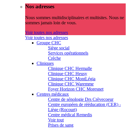
Nos adresses
Nous sommes multidisciplinaires et multisites. Nous ne
sommes jamais loin de vous.
Voir toutes nos adresses
Voir toutes nos adresses
Groupe CHC
Siège social
Services opérationnels
Crèche
Cliniques
Clinique CHC Hermalle
Clinique CHC Heusy
Clinique CHC MontLégia
Clinique CHC Waremme
Foyer Horizon CHC Moresnet
Centres médicaux
Centre de sénologie Drs Crèvecoeur
Centre européen de rééducation (CER) -
Liège (Rocourt)
Centre médical Remedis
Voir tout
Prises de sang