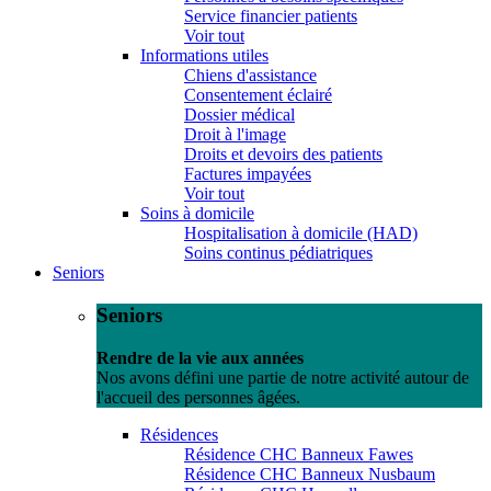
Service financier patients
Voir tout
Informations utiles
Chiens d'assistance
Consentement éclairé
Dossier médical
Droit à l'image
Droits et devoirs des patients
Factures impayées
Voir tout
Soins à domicile
Hospitalisation à domicile (HAD)
Soins continus pédiatriques
Seniors
Seniors
Rendre de la vie aux années
Nos avons défini une partie de notre activité autour de
l'accueil des personnes âgées.
Résidences
Résidence CHC Banneux Fawes
Résidence CHC Banneux Nusbaum