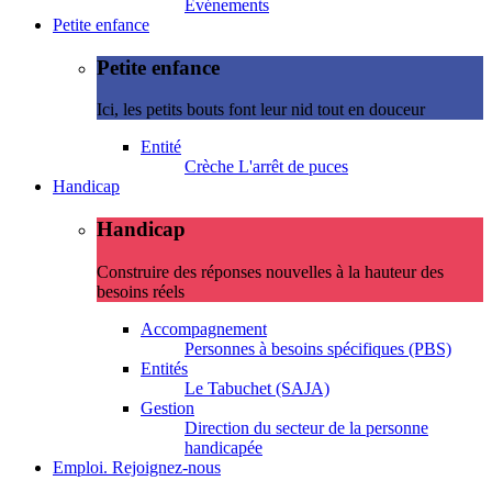
Evénements
Petite enfance
Petite enfance
Ici, les petits bouts font leur nid tout en douceur
Entité
Crèche L'arrêt de puces
Handicap
Handicap
Construire des réponses nouvelles à la hauteur des
besoins réels
Accompagnement
Personnes à besoins spécifiques (PBS)
Entités
Le Tabuchet (SAJA)
Gestion
Direction du secteur de la personne
handicapée
Emploi. Rejoignez-nous