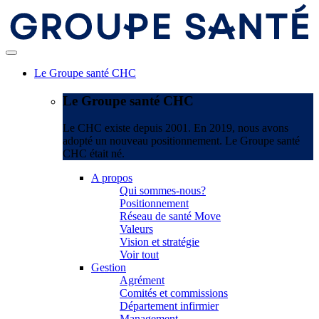
Le Groupe santé CHC
Le Groupe santé CHC
Le CHC existe depuis 2001. En 2019, nous avons
adopté un nouveau positionnement. Le Groupe santé
CHC était né.
A propos
Qui sommes-nous?
Positionnement
Réseau de santé Move
Valeurs
Vision et stratégie
Voir tout
Gestion
Agrément
Comités et commissions
Département infirmier
Management