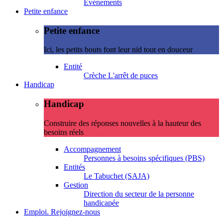
Evénements
Petite enfance
Petite enfance
Ici, les petits bouts font leur nid tout en douceur
Entité
Crèche L'arrêt de puces
Handicap
Handicap
Construire des réponses nouvelles à la hauteur des
besoins réels
Accompagnement
Personnes à besoins spécifiques (PBS)
Entités
Le Tabuchet (SAJA)
Gestion
Direction du secteur de la personne
handicapée
Emploi. Rejoignez-nous