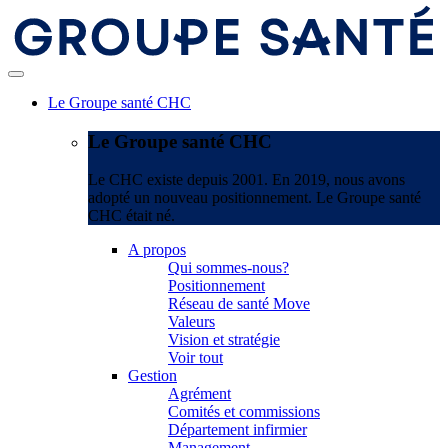
Le Groupe santé CHC
Le Groupe santé CHC
Le CHC existe depuis 2001. En 2019, nous avons
adopté un nouveau positionnement. Le Groupe santé
CHC était né.
A propos
Qui sommes-nous?
Positionnement
Réseau de santé Move
Valeurs
Vision et stratégie
Voir tout
Gestion
Agrément
Comités et commissions
Département infirmier
Management