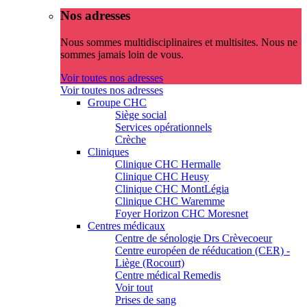
Nos adresses
Nous sommes multidisciplinaires et multisites. Nous ne
sommes jamais loin de vous.
Voir toutes nos adresses
Voir toutes nos adresses
Groupe CHC
Siège social
Services opérationnels
Crèche
Cliniques
Clinique CHC Hermalle
Clinique CHC Heusy
Clinique CHC MontLégia
Clinique CHC Waremme
Foyer Horizon CHC Moresnet
Centres médicaux
Centre de sénologie Drs Crèvecoeur
Centre européen de rééducation (CER) -
Liège (Rocourt)
Centre médical Remedis
Voir tout
Prises de sang