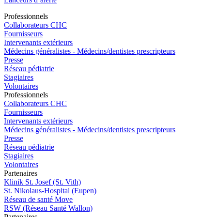
Pro
f
essionn
e
ls
Collaborateurs CHC
Fournisseurs
Intervenants extérieurs
Médecins généralistes - Médecins/dentistes prescripteurs
Presse
Réseau pédiatrie
Stagiaires
Volontaires
Pro
f
essionn
e
ls
Collaborateurs CHC
Fournisseurs
Intervenants extérieurs
Médecins généralistes - Médecins/dentistes prescripteurs
Presse
Réseau pédiatrie
Stagiaires
Volontaires
P
a
rtenai
r
es
Klinik St. Josef (St. Vith)
St. Nikolaus-Hospital (Eupen)
Réseau de santé Move
RSW (Réseau Santé Wallon)
P
a
rtenai
r
es