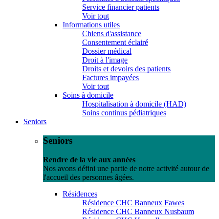
Service financier patients
Voir tout
Informations utiles
Chiens d'assistance
Consentement éclairé
Dossier médical
Droit à l'image
Droits et devoirs des patients
Factures impayées
Voir tout
Soins à domicile
Hospitalisation à domicile (HAD)
Soins continus pédiatriques
Seniors
Seniors
Rendre de la vie aux années
Nos avons défini une partie de notre activité autour de
l'accueil des personnes âgées.
Résidences
Résidence CHC Banneux Fawes
Résidence CHC Banneux Nusbaum