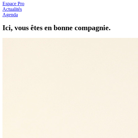
Espace Pro
Actualités
Agenda
Ici, vous êtes en
b
onne com
p
a
g
nie.