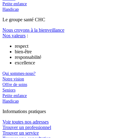
Petite enfance
Handicap
Le
g
roupe s
a
nté CHC
Nous croyons à la bienveillance
Nos valeurs
:
respect
bien-être
responsabilité
excellence
Qui sommes-nous?
Notre vision
Offre de soins
Seniors
Petite enfance
Handicap
In
f
ormations pra
t
iques
Voir toutes nos adresses
Trouver un professionnel
Trouver un service