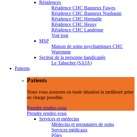
Résidences
Résidence CHC Banneux Fawes
Résidence CHC Banneux Nusbaum
Résidence CHC Hermalle
Résidence CHC Heusy
Résidence CHC Landenne
Voir tout
MSP
Maison de soins psychiatriques CHC
Waremme
Secteur de la personne handicapée
Le Tabuchet (SAJA)
Patients
Patients
Nous vous assurons en toute situation la meilleure prise
en charge possible.
Prendre rendez-vous
Prendre rendez-vous
Services et médecins
Médecins et prestataires de soins
Services médicaux
Pôles