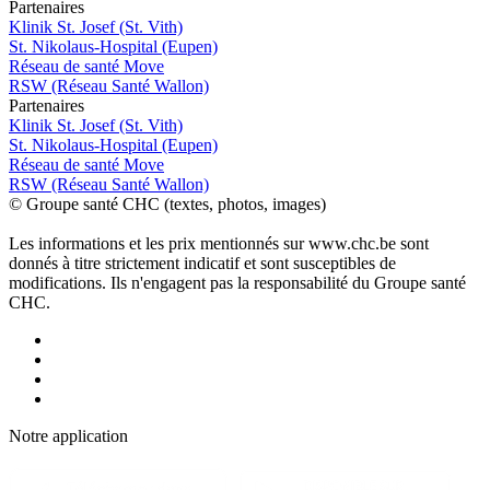
P
a
rtenai
r
es
Klinik St. Josef (St. Vith)
St. Nikolaus-Hospital (Eupen)
Réseau de santé Move
RSW (Réseau Santé Wallon)
P
a
rtenai
r
es
Klinik St. Josef (St. Vith)
St. Nikolaus-Hospital (Eupen)
Réseau de santé Move
RSW (Réseau Santé Wallon)
© Groupe santé CHC (textes, photos, images)
Les informations et les prix mentionnés sur www.chc.be sont
donnés à titre strictement indicatif et sont susceptibles de
modifications. Ils n'engagent pas la responsabilité du Groupe santé
CHC.
Notre applic
a
tion