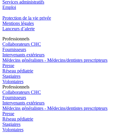
Services administratifs
Emploi​
Protection de la vie privée
Mentions légales
Lanceurs d’alerte
Pro
f
essionn
e
ls
Collaborateurs CHC
Fournisseurs
Intervenants extérieurs
Médecins généralistes - Médecins/dentistes prescripteurs
Presse
Réseau pédiatrie
Stagiaires
Volontaires
Pro
f
essionn
e
ls
Collaborateurs CHC
Fournisseurs
Intervenants extérieurs
Médecins généralistes - Médecins/dentistes prescripteurs
Presse
Réseau pédiatrie
Stagiaires
Volontaires