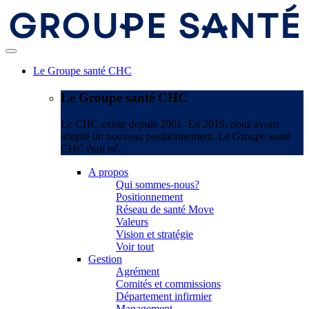
Le Groupe santé CHC
Le Groupe santé CHC
Le CHC existe depuis 2001. En 2019, nous avons
adopté un nouveau positionnement. Le Groupe santé
CHC était né.
A propos
Qui sommes-nous?
Positionnement
Réseau de santé Move
Valeurs
Vision et stratégie
Voir tout
Gestion
Agrément
Comités et commissions
Département infirmier
Management