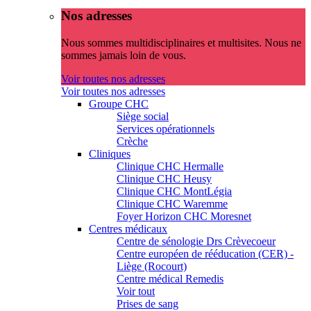
Nos adresses
Nous sommes multidisciplinaires et multisites. Nous ne
sommes jamais loin de vous.
Voir toutes nos adresses
Voir toutes nos adresses
Groupe CHC
Siège social
Services opérationnels
Crèche
Cliniques
Clinique CHC Hermalle
Clinique CHC Heusy
Clinique CHC MontLégia
Clinique CHC Waremme
Foyer Horizon CHC Moresnet
Centres médicaux
Centre de sénologie Drs Crèvecoeur
Centre européen de rééducation (CER) -
Liège (Rocourt)
Centre médical Remedis
Voir tout
Prises de sang