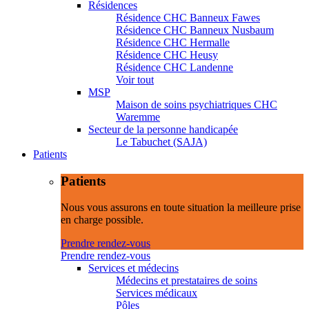
Résidences
Résidence CHC Banneux Fawes
Résidence CHC Banneux Nusbaum
Résidence CHC Hermalle
Résidence CHC Heusy
Résidence CHC Landenne
Voir tout
MSP
Maison de soins psychiatriques CHC
Waremme
Secteur de la personne handicapée
Le Tabuchet (SAJA)
Patients
Patients
Nous vous assurons en toute situation la meilleure prise
en charge possible.
Prendre rendez-vous
Prendre rendez-vous
Services et médecins
Médecins et prestataires de soins
Services médicaux
Pôles