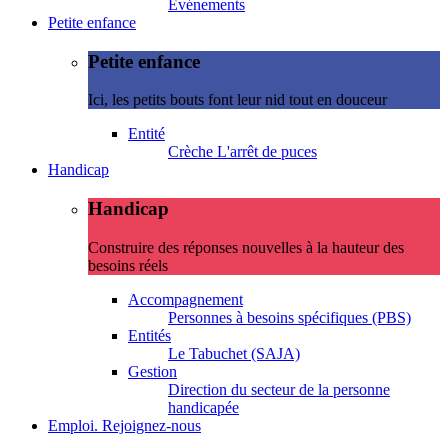
Evénements
Petite enfance
Petite enfance
Ici, les petits bouts font leur nid tout en douceur
Entité
Crèche L'arrêt de puces
Handicap
Handicap
Construire des réponses nouvelles à la hauteur des
besoins réels
Accompagnement
Personnes à besoins spécifiques (PBS)
Entités
Le Tabuchet (SAJA)
Gestion
Direction du secteur de la personne
handicapée
Emploi. Rejoignez-nous