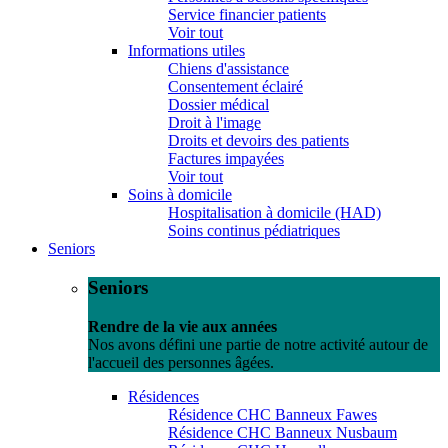
Service financier patients
Voir tout
Informations utiles
Chiens d'assistance
Consentement éclairé
Dossier médical
Droit à l'image
Droits et devoirs des patients
Factures impayées
Voir tout
Soins à domicile
Hospitalisation à domicile (HAD)
Soins continus pédiatriques
Seniors
Seniors
Rendre de la vie aux années
Nos avons défini une partie de notre activité autour de
l'accueil des personnes âgées.
Résidences
Résidence CHC Banneux Fawes
Résidence CHC Banneux Nusbaum