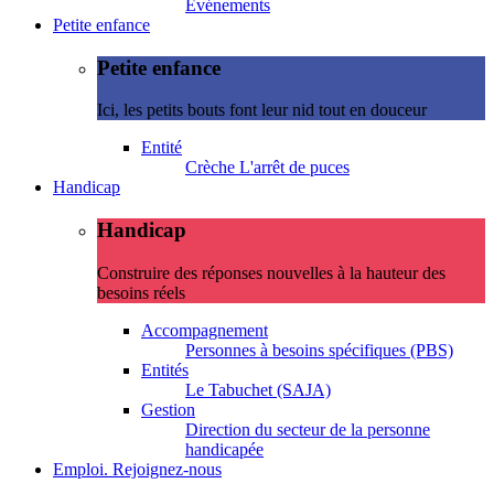
Evénements
Petite enfance
Petite enfance
Ici, les petits bouts font leur nid tout en douceur
Entité
Crèche L'arrêt de puces
Handicap
Handicap
Construire des réponses nouvelles à la hauteur des
besoins réels
Accompagnement
Personnes à besoins spécifiques (PBS)
Entités
Le Tabuchet (SAJA)
Gestion
Direction du secteur de la personne
handicapée
Emploi. Rejoignez-nous