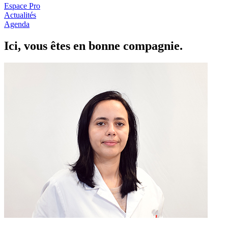
Espace Pro
Actualités
Agenda
Ici, vous êtes en
b
onne com
p
a
g
nie.