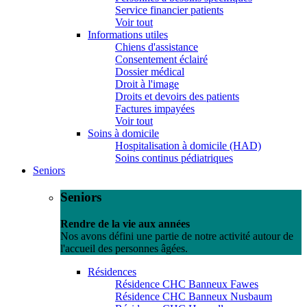
Service financier patients
Voir tout
Informations utiles
Chiens d'assistance
Consentement éclairé
Dossier médical
Droit à l'image
Droits et devoirs des patients
Factures impayées
Voir tout
Soins à domicile
Hospitalisation à domicile (HAD)
Soins continus pédiatriques
Seniors
Seniors
Rendre de la vie aux années
Nos avons défini une partie de notre activité autour de
l'accueil des personnes âgées.
Résidences
Résidence CHC Banneux Fawes
Résidence CHC Banneux Nusbaum