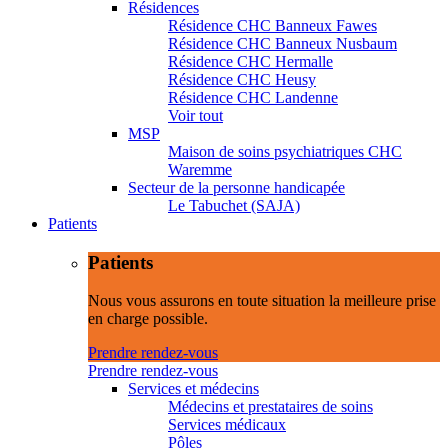
Résidences
Résidence CHC Banneux Fawes
Résidence CHC Banneux Nusbaum
Résidence CHC Hermalle
Résidence CHC Heusy
Résidence CHC Landenne
Voir tout
MSP
Maison de soins psychiatriques CHC
Waremme
Secteur de la personne handicapée
Le Tabuchet (SAJA)
Patients
Patients
Nous vous assurons en toute situation la meilleure prise
en charge possible.
Prendre rendez-vous
Prendre rendez-vous
Services et médecins
Médecins et prestataires de soins
Services médicaux
Pôles