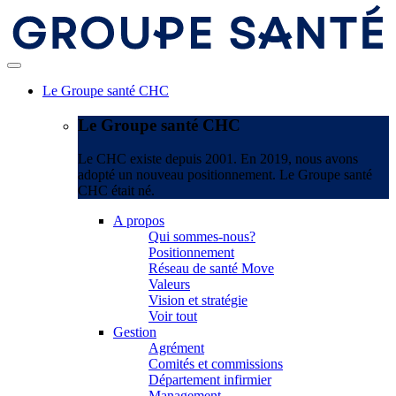
Le Groupe santé CHC
Le Groupe santé CHC
Le CHC existe depuis 2001. En 2019, nous avons
adopté un nouveau positionnement. Le Groupe santé
CHC était né.
A propos
Qui sommes-nous?
Positionnement
Réseau de santé Move
Valeurs
Vision et stratégie
Voir tout
Gestion
Agrément
Comités et commissions
Département infirmier
Management