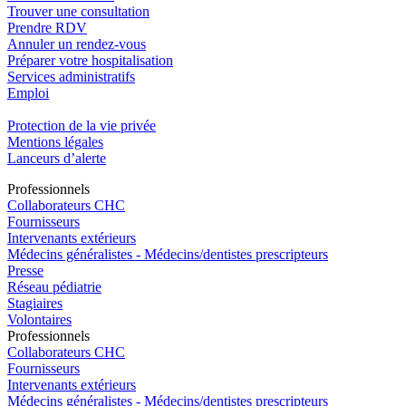
Trouver une consultation
Prendre RDV
Annuler un rendez-vous
Préparer votre hospitalisation
Services administratifs
Emploi​
Protection de la vie privée
Mentions légales
Lanceurs d’alerte
Pro
f
essionn
e
ls
Collaborateurs CHC
Fournisseurs
Intervenants extérieurs
Médecins généralistes - Médecins/dentistes prescripteurs
Presse
Réseau pédiatrie
Stagiaires
Volontaires
Pro
f
essionn
e
ls
Collaborateurs CHC
Fournisseurs
Intervenants extérieurs
Médecins généralistes - Médecins/dentistes prescripteurs