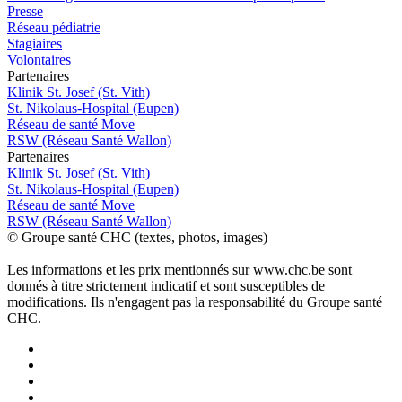
Presse
Réseau pédiatrie
Stagiaires
Volontaires
P
a
rtenai
r
es
Klinik St. Josef (St. Vith)
St. Nikolaus-Hospital (Eupen)
Réseau de santé Move
RSW (Réseau Santé Wallon)
P
a
rtenai
r
es
Klinik St. Josef (St. Vith)
St. Nikolaus-Hospital (Eupen)
Réseau de santé Move
RSW (Réseau Santé Wallon)
© Groupe santé CHC (textes, photos, images)
Les informations et les prix mentionnés sur www.chc.be sont
donnés à titre strictement indicatif et sont susceptibles de
modifications. Ils n'engagent pas la responsabilité du Groupe santé
CHC.