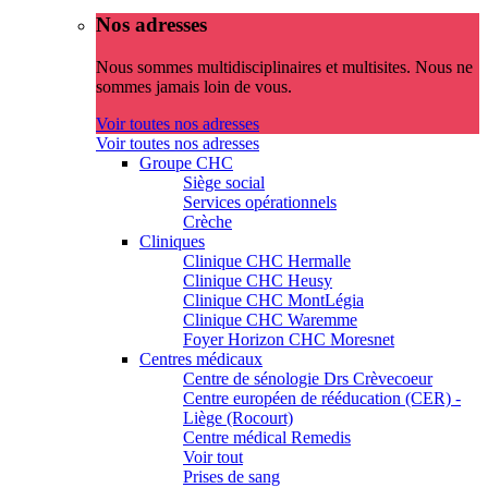
Nos adresses
Nous sommes multidisciplinaires et multisites. Nous ne
sommes jamais loin de vous.
Voir toutes nos adresses
Voir toutes nos adresses
Groupe CHC
Siège social
Services opérationnels
Crèche
Cliniques
Clinique CHC Hermalle
Clinique CHC Heusy
Clinique CHC MontLégia
Clinique CHC Waremme
Foyer Horizon CHC Moresnet
Centres médicaux
Centre de sénologie Drs Crèvecoeur
Centre européen de rééducation (CER) -
Liège (Rocourt)
Centre médical Remedis
Voir tout
Prises de sang