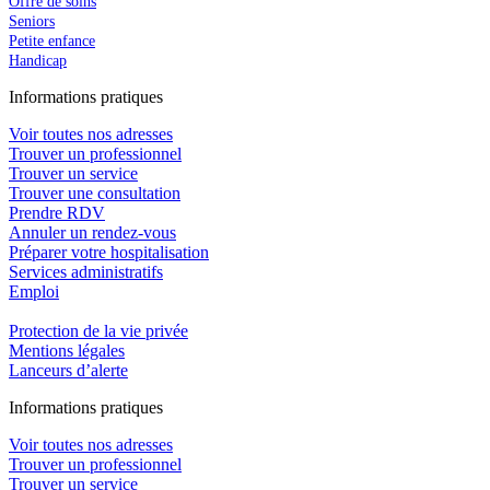
Offre de soins
Seniors
Petite enfance
Handicap
In
f
ormations pra
t
iques
Voir toutes nos adresses
Trouver un professionnel
Trouver un service
Trouver une consultation
Prendre RDV
Annuler un rendez-vous
Préparer votre hospitalisation
Services administratifs
Emploi​
Protection de la vie privée
Mentions légales
Lanceurs d’alerte
In
f
ormations pra
t
iques
Voir toutes nos adresses
Trouver un professionnel
Trouver un service