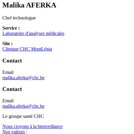
Malika
AFERKA
Chef technologue
Service :
Laboratoire d'analyses médicales
Site :
Clinique CHC MontLégia
Contact
Email
malika.aferka@chc.be
Contact
Email
malika.aferka@chc.be
Le
g
roupe s
a
nté CHC
Nous croyons à la bienveillance
Nos valeurs
: