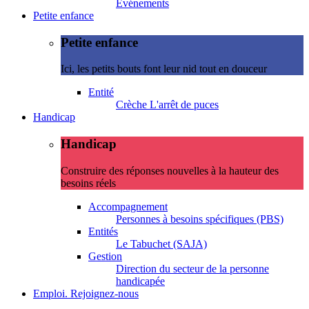
Evénements
Petite enfance
Petite enfance
Ici, les petits bouts font leur nid tout en douceur
Entité
Crèche L'arrêt de puces
Handicap
Handicap
Construire des réponses nouvelles à la hauteur des
besoins réels
Accompagnement
Personnes à besoins spécifiques (PBS)
Entités
Le Tabuchet (SAJA)
Gestion
Direction du secteur de la personne
handicapée
Emploi. Rejoignez-nous