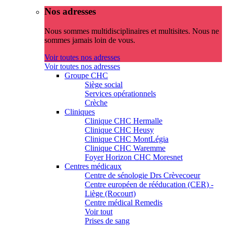
Nos adresses
Nous sommes multidisciplinaires et multisites. Nous ne
sommes jamais loin de vous.
Voir toutes nos adresses
Voir toutes nos adresses
Groupe CHC
Siège social
Services opérationnels
Crèche
Cliniques
Clinique CHC Hermalle
Clinique CHC Heusy
Clinique CHC MontLégia
Clinique CHC Waremme
Foyer Horizon CHC Moresnet
Centres médicaux
Centre de sénologie Drs Crèvecoeur
Centre européen de rééducation (CER) -
Liège (Rocourt)
Centre médical Remedis
Voir tout
Prises de sang