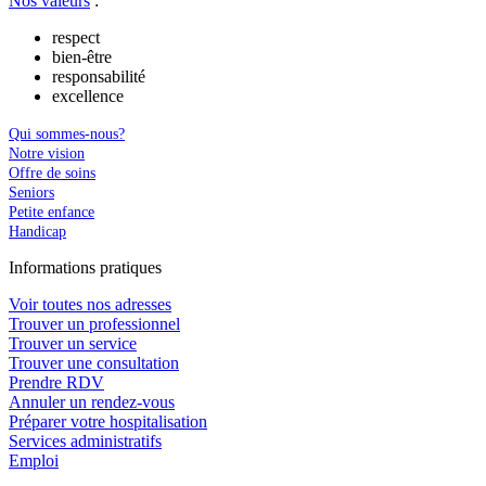
Nos valeurs
:
respect
bien-être
responsabilité
excellence
Qui sommes-nous?
Notre vision
Offre de soins
Seniors
Petite enfance
Handicap
In
f
ormations pra
t
iques
Voir toutes nos adresses
Trouver un professionnel
Trouver un service
Trouver une consultation
Prendre RDV
Annuler un rendez-vous
Préparer votre hospitalisation
Services administratifs
Emploi​