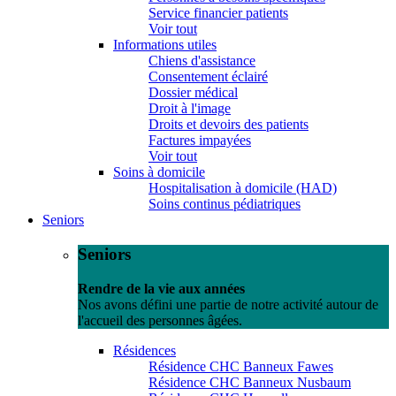
Service financier patients
Voir tout
Informations utiles
Chiens d'assistance
Consentement éclairé
Dossier médical
Droit à l'image
Droits et devoirs des patients
Factures impayées
Voir tout
Soins à domicile
Hospitalisation à domicile (HAD)
Soins continus pédiatriques
Seniors
Seniors
Rendre de la vie aux années
Nos avons défini une partie de notre activité autour de
l'accueil des personnes âgées.
Résidences
Résidence CHC Banneux Fawes
Résidence CHC Banneux Nusbaum