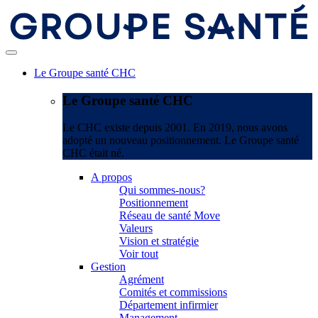
Le Groupe santé CHC
Le Groupe santé CHC
Le CHC existe depuis 2001. En 2019, nous avons
adopté un nouveau positionnement. Le Groupe santé
CHC était né.
A propos
Qui sommes-nous?
Positionnement
Réseau de santé Move
Valeurs
Vision et stratégie
Voir tout
Gestion
Agrément
Comités et commissions
Département infirmier
Management