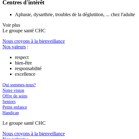
Centres d'intérêt
Aphasie, dysarthrie, troubles de la déglutition, ... chez l'adulte
Voir plus
Le
g
roupe s
a
nté CHC
Nous croyons à la bienveillance
Nos valeurs
:
respect
bien-être
responsabilité
excellence
Qui sommes-nous?
Notre vision
Offre de soins
Seniors
Petite enfance
Handicap
Le
g
roupe s
a
nté CHC
Nous croyons à la bienveillance