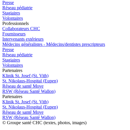
Presse
Réseau pédiatrie
Stagiaires
Volontaires
Pro
f
essionn
e
ls
Collaborateurs CHC
Fournisseurs
Intervenants extérieurs
Médecins généralistes - Médecins/dentistes prescripteurs
Presse
Réseau pédiatrie
Stagiaires
Volontaires
P
a
rtenai
r
es
Klinik St. Josef (St. Vith)
St. Nikolaus-Hospital (Eupen)
Réseau de santé Move
RSW (Réseau Santé Wallon)
P
a
rtenai
r
es
Klinik St. Josef (St. Vith)
St. Nikolaus-Hospital (Eupen)
Réseau de santé Move
RSW (Réseau Santé Wallon)
© Groupe santé CHC (textes, photos, images)