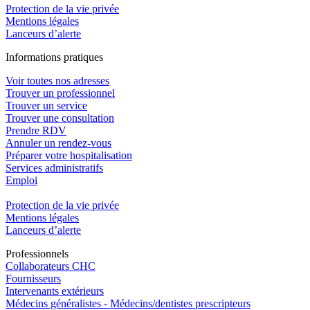
Protection de la vie privée
Mentions légales
Lanceurs d’alerte
In
f
ormations pra
t
iques
Voir toutes nos adresses
Trouver un professionnel
Trouver un service
Trouver une consultation
Prendre RDV
Annuler un rendez-vous
Préparer votre hospitalisation
Services administratifs
Emploi​
Protection de la vie privée
Mentions légales
Lanceurs d’alerte
Pro
f
essionn
e
ls
Collaborateurs CHC
Fournisseurs
Intervenants extérieurs
Médecins généralistes - Médecins/dentistes prescripteurs