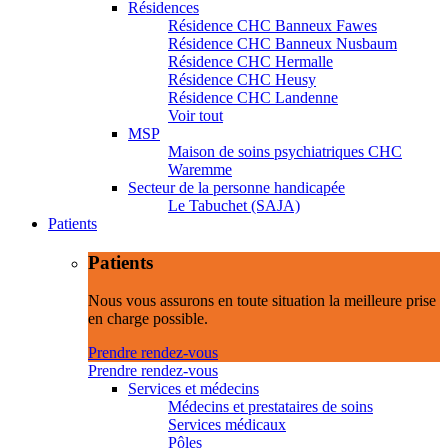
Résidences
Résidence CHC Banneux Fawes
Résidence CHC Banneux Nusbaum
Résidence CHC Hermalle
Résidence CHC Heusy
Résidence CHC Landenne
Voir tout
MSP
Maison de soins psychiatriques CHC
Waremme
Secteur de la personne handicapée
Le Tabuchet (SAJA)
Patients
Patients
Nous vous assurons en toute situation la meilleure prise
en charge possible.
Prendre rendez-vous
Prendre rendez-vous
Services et médecins
Médecins et prestataires de soins
Services médicaux
Pôles