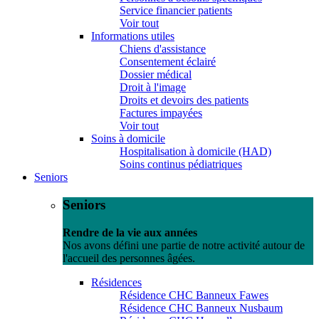
Service financier patients
Voir tout
Informations utiles
Chiens d'assistance
Consentement éclairé
Dossier médical
Droit à l'image
Droits et devoirs des patients
Factures impayées
Voir tout
Soins à domicile
Hospitalisation à domicile (HAD)
Soins continus pédiatriques
Seniors
Seniors
Rendre de la vie aux années
Nos avons défini une partie de notre activité autour de
l'accueil des personnes âgées.
Résidences
Résidence CHC Banneux Fawes
Résidence CHC Banneux Nusbaum