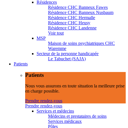
Résidences
Résidence CHC Banneux Fawes
Résidence CHC Banneux Nusbaum
Résidence CHC Hermalle
Résidence CHC Heusy
Résidence CHC Landenne
Voir tout
MSP
Maison de soins psychiatriques CHC
Waremme
Secteur de la personne handicapée
Le Tabuchet (SAJA)
Patients
Patients
Nous vous assurons en toute situation la meilleure prise
en charge possible.
Prendre rendez-vous
Prendre rendez-vous
Services et médecins
Médecins et prestataires de soins
Services médicaux
Pôles