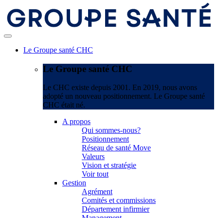
Le Groupe santé CHC
Le Groupe santé CHC
Le CHC existe depuis 2001. En 2019, nous avons
adopté un nouveau positionnement. Le Groupe santé
CHC était né.
A propos
Qui sommes-nous?
Positionnement
Réseau de santé Move
Valeurs
Vision et stratégie
Voir tout
Gestion
Agrément
Comités et commissions
Département infirmier
Management