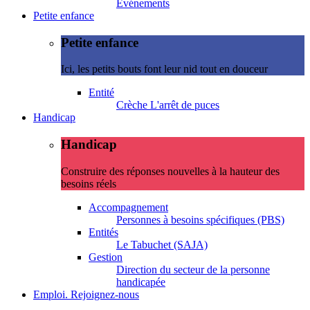
Evénements
Petite enfance
Petite enfance
Ici, les petits bouts font leur nid tout en douceur
Entité
Crèche L'arrêt de puces
Handicap
Handicap
Construire des réponses nouvelles à la hauteur des
besoins réels
Accompagnement
Personnes à besoins spécifiques (PBS)
Entités
Le Tabuchet (SAJA)
Gestion
Direction du secteur de la personne
handicapée
Emploi. Rejoignez-nous