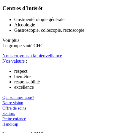
Centres d'intérêt
Gastroentérologie générale
Alcoologie
​Gastroscopie, coloscopie, rectoscopie
Voir plus
Le
g
roupe s
a
nté CHC
Nous croyons à la bienveillance
Nos valeurs
:
respect
bien-être
responsabilité
excellence
Qui sommes-nous?
Notre vision
Offre de soins
Seniors
Petite enfance
Handicap