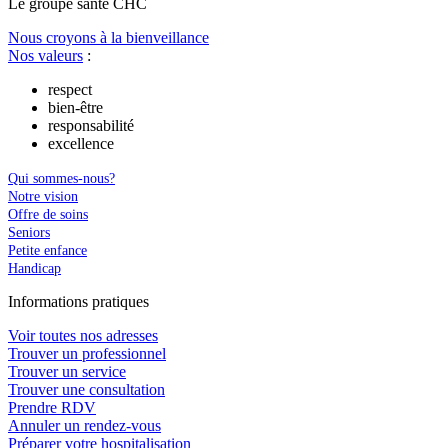
Le
g
roupe s
a
nté CHC
Nous croyons à la bienveillance
Nos valeurs
:
respect
bien-être
responsabilité
excellence
Qui sommes-nous?
Notre vision
Offre de soins
Seniors
Petite enfance
Handicap
In
f
ormations pra
t
iques
Voir toutes nos adresses
Trouver un professionnel
Trouver un service
Trouver une consultation
Prendre RDV
Annuler un rendez-vous
Préparer votre hospitalisation