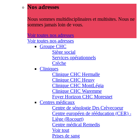
Nos adresses
Nous sommes multidisciplinaires et multisites. Nous ne
sommes jamais loin de vous.
Voir toutes nos adresses
Voir toutes nos adresses
Groupe CHC
Siège social
Services opérationnels
Crèche
Cliniques
Clinique CHC Hermalle
Clinique CHC Heusy
Clinique CHC MontLégia
Clinique CHC Waremme
Foyer Horizon CHC Moresnet
Centres médicaux
Centre de sénologie Drs Crèvecoeur
Centre européen de rééducation (CER) -
Liège (Rocourt)
Centre médical Remedis
Voir tout
Prises de sang