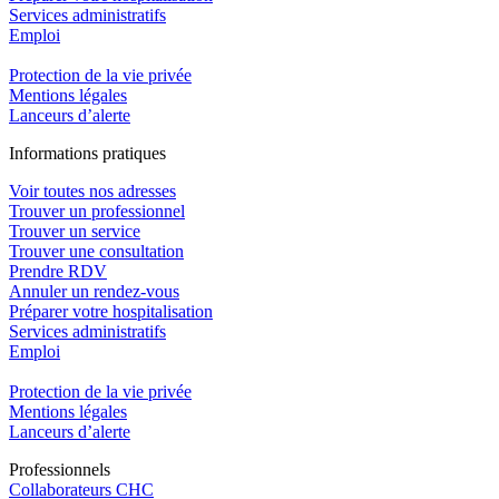
Services administratifs
Emploi​
Protection de la vie privée
Mentions légales
Lanceurs d’alerte
In
f
ormations pra
t
iques
Voir toutes nos adresses
Trouver un professionnel
Trouver un service
Trouver une consultation
Prendre RDV
Annuler un rendez-vous
Préparer votre hospitalisation
Services administratifs
Emploi​
Protection de la vie privée
Mentions légales
Lanceurs d’alerte
Pro
f
essionn
e
ls
Collaborateurs CHC