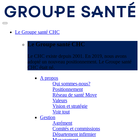
Le Groupe santé CHC
Le Groupe santé CHC
Le CHC existe depuis 2001. En 2019, nous avons
adopté un nouveau positionnement. Le Groupe santé
CHC était né.
A propos
Qui sommes-nous?
Positionnement
Réseau de santé Move
Valeurs
Vision et stratégie
Voir tout
Gestion
Agrément
Comités et commissions
Département infirmier
Management