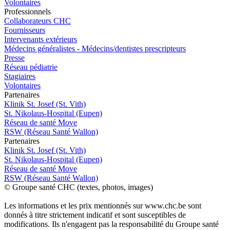
Volontaires
Pro
f
essionn
e
ls
Collaborateurs CHC
Fournisseurs
Intervenants extérieurs
Médecins généralistes - Médecins/dentistes prescripteurs
Presse
Réseau pédiatrie
Stagiaires
Volontaires
P
a
rtenai
r
es
Klinik St. Josef (St. Vith)
St. Nikolaus-Hospital (Eupen)
Réseau de santé Move
RSW (Réseau Santé Wallon)
P
a
rtenai
r
es
Klinik St. Josef (St. Vith)
St. Nikolaus-Hospital (Eupen)
Réseau de santé Move
RSW (Réseau Santé Wallon)
© Groupe santé CHC (textes, photos, images)
Les informations et les prix mentionnés sur www.chc.be sont
donnés à titre strictement indicatif et sont susceptibles de
modifications. Ils n'engagent pas la responsabilité du Groupe santé