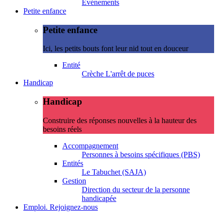
Evénements
Petite enfance
Petite enfance
Ici, les petits bouts font leur nid tout en douceur
Entité
Crèche L'arrêt de puces
Handicap
Handicap
Construire des réponses nouvelles à la hauteur des
besoins réels
Accompagnement
Personnes à besoins spécifiques (PBS)
Entités
Le Tabuchet (SAJA)
Gestion
Direction du secteur de la personne
handicapée
Emploi. Rejoignez-nous