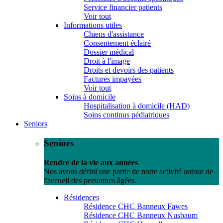
Service financier patients
Voir tout
Informations utiles
Chiens d'assistance
Consentement éclairé
Dossier médical
Droit à l'image
Droits et devoirs des patients
Factures impayées
Voir tout
Soins à domicile
Hospitalisation à domicile (HAD)
Soins continus pédiatriques
Seniors
Seniors
Rendre de la vie aux années
Nos avons défini une partie de notre activité autour de
l'accueil des personnes âgées.
Résidences
Résidence CHC Banneux Fawes
Résidence CHC Banneux Nusbaum