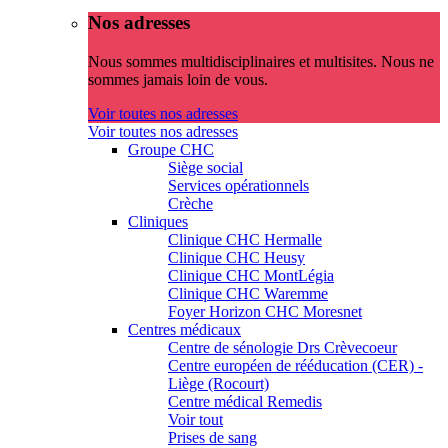
Nos adresses
Nous sommes multidisciplinaires et multisites. Nous ne
sommes jamais loin de vous.
Voir toutes nos adresses
Voir toutes nos adresses
Groupe CHC
Siège social
Services opérationnels
Crèche
Cliniques
Clinique CHC Hermalle
Clinique CHC Heusy
Clinique CHC MontLégia
Clinique CHC Waremme
Foyer Horizon CHC Moresnet
Centres médicaux
Centre de sénologie Drs Crèvecoeur
Centre européen de rééducation (CER) -
Liège (Rocourt)
Centre médical Remedis
Voir tout
Prises de sang