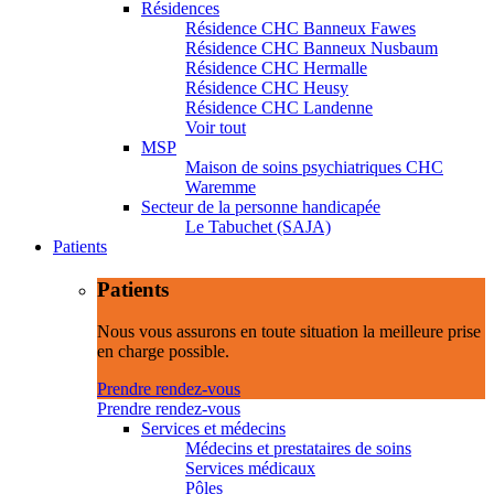
Résidences
Résidence CHC Banneux Fawes
Résidence CHC Banneux Nusbaum
Résidence CHC Hermalle
Résidence CHC Heusy
Résidence CHC Landenne
Voir tout
MSP
Maison de soins psychiatriques CHC
Waremme
Secteur de la personne handicapée
Le Tabuchet (SAJA)
Patients
Patients
Nous vous assurons en toute situation la meilleure prise
en charge possible.
Prendre rendez-vous
Prendre rendez-vous
Services et médecins
Médecins et prestataires de soins
Services médicaux
Pôles