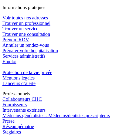
In
f
ormations pra
t
iques
Voir toutes nos adresses
Trouver un professionnel
Trouver un service
Trouver une consultation
Prendre RDV
Annuler un rendez-vous
Préparer votre hospitalisation
Services administratifs
Emploi​
Protection de la vie privée
Mentions légales
Lanceurs d’alerte
Pro
f
essionn
e
ls
Collaborateurs CHC
Fournisseurs
Intervenants extérieurs
Médecins généralistes - Médecins/dentistes prescripteurs
Presse
Réseau pédiatrie
Stagiaires