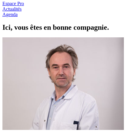
Espace Pro
Actualités
Agenda
Ici, vous êtes en
b
onne com
p
a
g
nie.