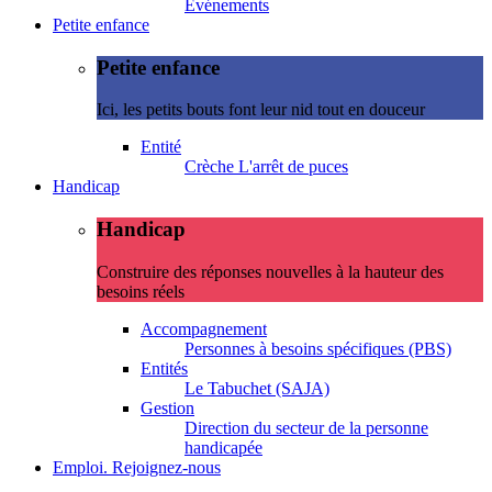
Evénements
Petite enfance
Petite enfance
Ici, les petits bouts font leur nid tout en douceur
Entité
Crèche L'arrêt de puces
Handicap
Handicap
Construire des réponses nouvelles à la hauteur des
besoins réels
Accompagnement
Personnes à besoins spécifiques (PBS)
Entités
Le Tabuchet (SAJA)
Gestion
Direction du secteur de la personne
handicapée
Emploi. Rejoignez-nous