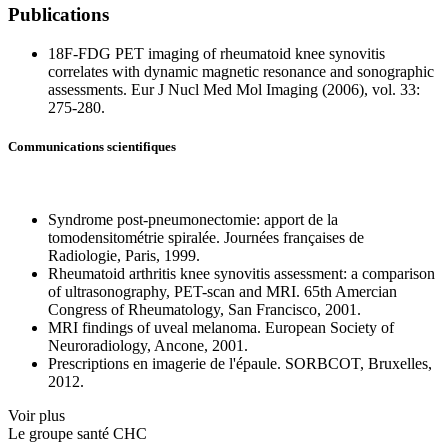
Publications
18F-FDG PET imaging of rheumatoid knee synovitis
correlates with dynamic magnetic resonance and sonographic
assessments. Eur J Nucl Med Mol Imaging (2006), vol. 33:
275-280.
Communications scientifiques
Syndrome post-pneumonectomie: apport de la
tomodensitométrie spiralée. Journées françaises de
Radiologie, Paris, 1999.
Rheumatoid arthritis knee synovitis assessment: a comparison
of ultrasonography, PET-scan and MRI. 65th Amercian
Congress of Rheumatology, San Francisco, 2001.
MRI findings of uveal melanoma. European Society of
Neuroradiology, Ancone, 2001.
Prescriptions en imagerie de l'épaule. SORBCOT, Bruxelles,
2012.
Voir plus
Le
g
roupe s
a
nté CHC