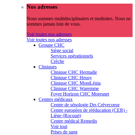
Nos adresses
Nous sommes multidisciplinaires et multisites. Nous ne
sommes jamais loin de vous.
Voir toutes nos adresses
Voir toutes nos adresses
Groupe CHC
Siège social
Services opérationnels
Crèche
Cliniques
Clinique CHC Hermalle
Clinique CHC Heusy
Clinique CHC MontLégia
Clinique CHC Waremme
Foyer Horizon CHC Moresnet
Centres médicaux
Centre de sénologie Drs Crèvecoeur
Centre européen de rééducation (CER) -
Liège (Rocourt)
Centre médical Remedis
Voir tout
Prises de sang