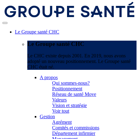
Le Groupe santé CHC
Le Groupe santé CHC
Le CHC existe depuis 2001. En 2019, nous avons
adopté un nouveau positionnement. Le Groupe santé
CHC était né.
A propos
Qui sommes-nous?
Positionnement
Réseau de santé Move
Valeurs
Vision et stratégie
Voir tout
Gestion
Agrément
Comités et commissions
Département infirmier
Management