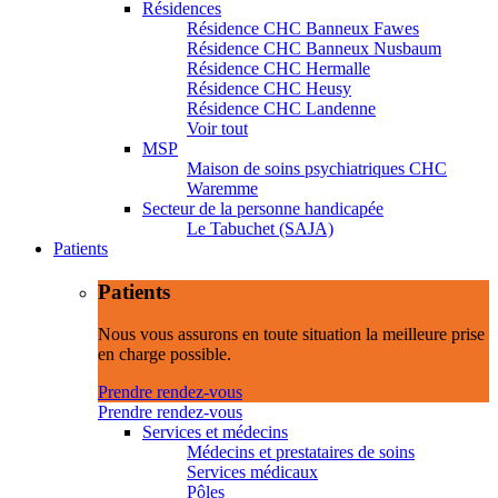
Résidences
Résidence CHC Banneux Fawes
Résidence CHC Banneux Nusbaum
Résidence CHC Hermalle
Résidence CHC Heusy
Résidence CHC Landenne
Voir tout
MSP
Maison de soins psychiatriques CHC
Waremme
Secteur de la personne handicapée
Le Tabuchet (SAJA)
Patients
Patients
Nous vous assurons en toute situation la meilleure prise
en charge possible.
Prendre rendez-vous
Prendre rendez-vous
Services et médecins
Médecins et prestataires de soins
Services médicaux
Pôles