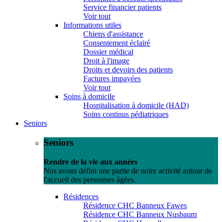
Service financier patients
Voir tout
Informations utiles
Chiens d'assistance
Consentement éclairé
Dossier médical
Droit à l'image
Droits et devoirs des patients
Factures impayées
Voir tout
Soins à domicile
Hospitalisation à domicile (HAD)
Soins continus pédiatriques
Seniors
Seniors
Rendre de la vie aux années
Nos avons défini une partie de notre activité autour de
l'accueil des personnes âgées.
Résidences
Résidence CHC Banneux Fawes
Résidence CHC Banneux Nusbaum