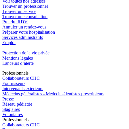
Voir toutes nos adresses
Trouver un professionnel
Trouver un service
Trouver une consultation
Prendre RDV
Annuler un rendez-vous
Préparer votre hospitalisation
Services administratifs
Emploi​
Protection de la vie privée
Mentions légales
Lanceurs d’alerte
Pro
f
essionn
e
ls
Collaborateurs CHC
Fournisseurs
Intervenants extérieurs
Médecins généralistes - Médecins/dentistes prescripteurs
Presse
Réseau pédiatrie
Stagiaires
Volontaires
Pro
f
essionn
e
ls
Collaborateurs CHC