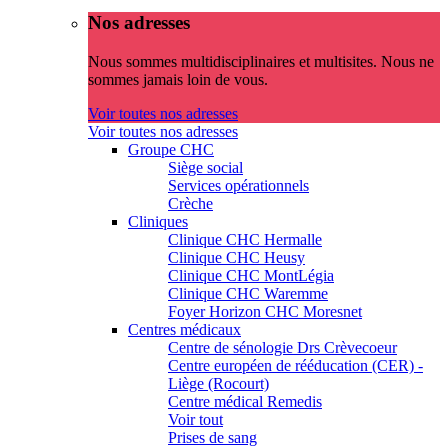
Nos adresses
Nous sommes multidisciplinaires et multisites. Nous ne
sommes jamais loin de vous.
Voir toutes nos adresses
Voir toutes nos adresses
Groupe CHC
Siège social
Services opérationnels
Crèche
Cliniques
Clinique CHC Hermalle
Clinique CHC Heusy
Clinique CHC MontLégia
Clinique CHC Waremme
Foyer Horizon CHC Moresnet
Centres médicaux
Centre de sénologie Drs Crèvecoeur
Centre européen de rééducation (CER) -
Liège (Rocourt)
Centre médical Remedis
Voir tout
Prises de sang