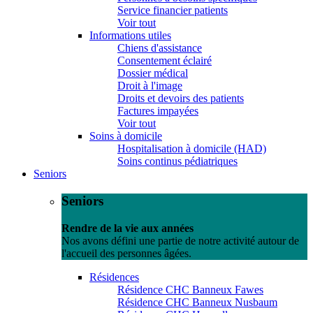
Service financier patients
Voir tout
Informations utiles
Chiens d'assistance
Consentement éclairé
Dossier médical
Droit à l'image
Droits et devoirs des patients
Factures impayées
Voir tout
Soins à domicile
Hospitalisation à domicile (HAD)
Soins continus pédiatriques
Seniors
Seniors
Rendre de la vie aux années
Nos avons défini une partie de notre activité autour de
l'accueil des personnes âgées.
Résidences
Résidence CHC Banneux Fawes
Résidence CHC Banneux Nusbaum