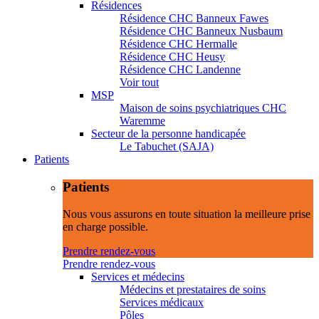
Résidences
Résidence CHC Banneux Fawes
Résidence CHC Banneux Nusbaum
Résidence CHC Hermalle
Résidence CHC Heusy
Résidence CHC Landenne
Voir tout
MSP
Maison de soins psychiatriques CHC
Waremme
Secteur de la personne handicapée
Le Tabuchet (SAJA)
Patients
Patients
Nous vous assurons en toute situation la meilleure prise
en charge possible.
Prendre rendez-vous
Prendre rendez-vous
Services et médecins
Médecins et prestataires de soins
Services médicaux
Pôles