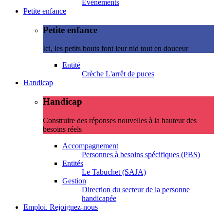
Evénements
Petite enfance
Petite enfance
Ici, les petits bouts font leur nid tout en douceur
Entité
Crèche L'arrêt de puces
Handicap
Handicap
Construire des réponses nouvelles à la hauteur des
besoins réels
Accompagnement
Personnes à besoins spécifiques (PBS)
Entités
Le Tabuchet (SAJA)
Gestion
Direction du secteur de la personne
handicapée
Emploi. Rejoignez-nous