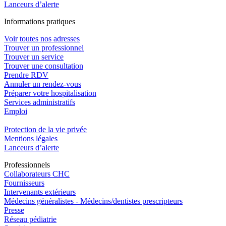
Lanceurs d’alerte
In
f
ormations pra
t
iques
Voir toutes nos adresses
Trouver un professionnel
Trouver un service
Trouver une consultation
Prendre RDV
Annuler un rendez-vous
Préparer votre hospitalisation
Services administratifs
Emploi​
Protection de la vie privée
Mentions légales
Lanceurs d’alerte
Pro
f
essionn
e
ls
Collaborateurs CHC
Fournisseurs
Intervenants extérieurs
Médecins généralistes - Médecins/dentistes prescripteurs
Presse
Réseau pédiatrie