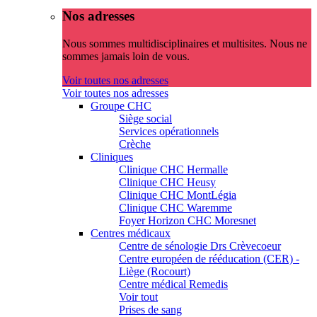
Nos adresses
Nous sommes multidisciplinaires et multisites. Nous ne
sommes jamais loin de vous.
Voir toutes nos adresses
Voir toutes nos adresses
Groupe CHC
Siège social
Services opérationnels
Crèche
Cliniques
Clinique CHC Hermalle
Clinique CHC Heusy
Clinique CHC MontLégia
Clinique CHC Waremme
Foyer Horizon CHC Moresnet
Centres médicaux
Centre de sénologie Drs Crèvecoeur
Centre européen de rééducation (CER) -
Liège (Rocourt)
Centre médical Remedis
Voir tout
Prises de sang