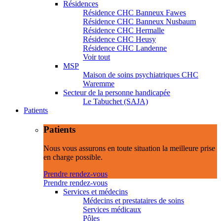
Résidences
Résidence CHC Banneux Fawes
Résidence CHC Banneux Nusbaum
Résidence CHC Hermalle
Résidence CHC Heusy
Résidence CHC Landenne
Voir tout
MSP
Maison de soins psychiatriques CHC
Waremme
Secteur de la personne handicapée
Le Tabuchet (SAJA)
Patients
Patients
Nous vous assurons en toute situation la meilleure prise
en charge possible.
Prendre rendez-vous
Prendre rendez-vous
Services et médecins
Médecins et prestataires de soins
Services médicaux
Pôles