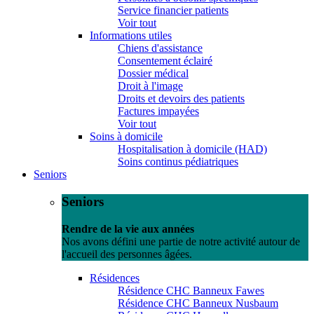
Service financier patients
Voir tout
Informations utiles
Chiens d'assistance
Consentement éclairé
Dossier médical
Droit à l'image
Droits et devoirs des patients
Factures impayées
Voir tout
Soins à domicile
Hospitalisation à domicile (HAD)
Soins continus pédiatriques
Seniors
Seniors
Rendre de la vie aux années
Nos avons défini une partie de notre activité autour de
l'accueil des personnes âgées.
Résidences
Résidence CHC Banneux Fawes
Résidence CHC Banneux Nusbaum