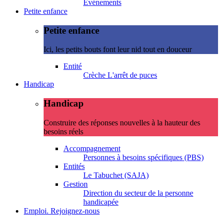
Evénements
Petite enfance
Petite enfance
Ici, les petits bouts font leur nid tout en douceur
Entité
Crèche L'arrêt de puces
Handicap
Handicap
Construire des réponses nouvelles à la hauteur des
besoins réels
Accompagnement
Personnes à besoins spécifiques (PBS)
Entités
Le Tabuchet (SAJA)
Gestion
Direction du secteur de la personne
handicapée
Emploi. Rejoignez-nous