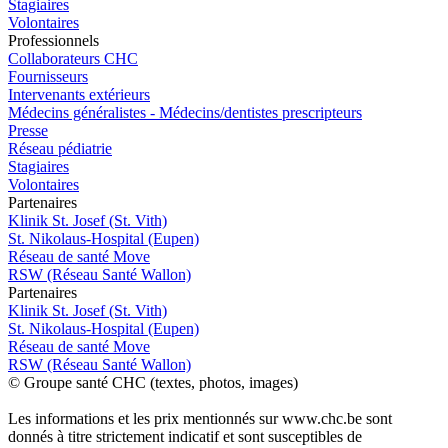
Stagiaires
Volontaires
Pro
f
essionn
e
ls
Collaborateurs CHC
Fournisseurs
Intervenants extérieurs
Médecins généralistes - Médecins/dentistes prescripteurs
Presse
Réseau pédiatrie
Stagiaires
Volontaires
P
a
rtenai
r
es
Klinik St. Josef (St. Vith)
St. Nikolaus-Hospital (Eupen)
Réseau de santé Move
RSW (Réseau Santé Wallon)
P
a
rtenai
r
es
Klinik St. Josef (St. Vith)
St. Nikolaus-Hospital (Eupen)
Réseau de santé Move
RSW (Réseau Santé Wallon)
© Groupe santé CHC (textes, photos, images)
Les informations et les prix mentionnés sur www.chc.be sont
donnés à titre strictement indicatif et sont susceptibles de