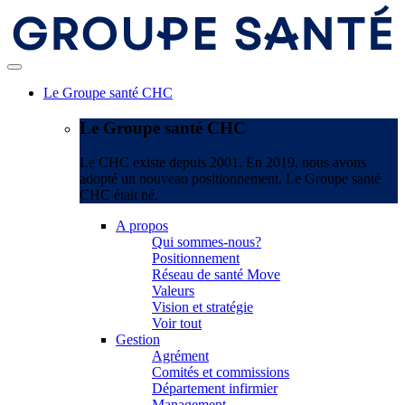
Le Groupe santé CHC
Le Groupe santé CHC
Le CHC existe depuis 2001. En 2019, nous avons
adopté un nouveau positionnement. Le Groupe santé
CHC était né.
A propos
Qui sommes-nous?
Positionnement
Réseau de santé Move
Valeurs
Vision et stratégie
Voir tout
Gestion
Agrément
Comités et commissions
Département infirmier
Management