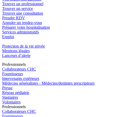
Trouver un professionnel
Trouver un service
Trouver une consultation
Prendre RDV
Annuler un rendez-vous
Préparer votre hospitalisation
Services administratifs
Emploi​
Protection de la vie privée
Mentions légales
Lanceurs d’alerte
Pro
f
essionn
e
ls
Collaborateurs CHC
Fournisseurs
Intervenants extérieurs
Médecins généralistes - Médecins/dentistes prescripteurs
Presse
Réseau pédiatrie
Stagiaires
Volontaires
Pro
f
essionn
e
ls
Collaborateurs CHC
Fournisseurs