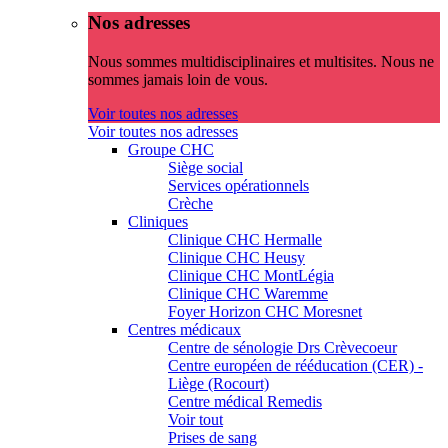
Nos adresses
Nous sommes multidisciplinaires et multisites. Nous ne
sommes jamais loin de vous.
Voir toutes nos adresses
Voir toutes nos adresses
Groupe CHC
Siège social
Services opérationnels
Crèche
Cliniques
Clinique CHC Hermalle
Clinique CHC Heusy
Clinique CHC MontLégia
Clinique CHC Waremme
Foyer Horizon CHC Moresnet
Centres médicaux
Centre de sénologie Drs Crèvecoeur
Centre européen de rééducation (CER) -
Liège (Rocourt)
Centre médical Remedis
Voir tout
Prises de sang