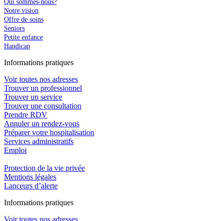
Qui sommes-nous?
Notre vision
Offre de soins
Seniors
Petite enfance
Handicap
In
f
ormations pra
t
iques
Voir toutes nos adresses
Trouver un professionnel
Trouver un service
Trouver une consultation
Prendre RDV
Annuler un rendez-vous
Préparer votre hospitalisation
Services administratifs
Emploi​
Protection de la vie privée
Mentions légales
Lanceurs d’alerte
In
f
ormations pra
t
iques
Voir toutes nos adresses