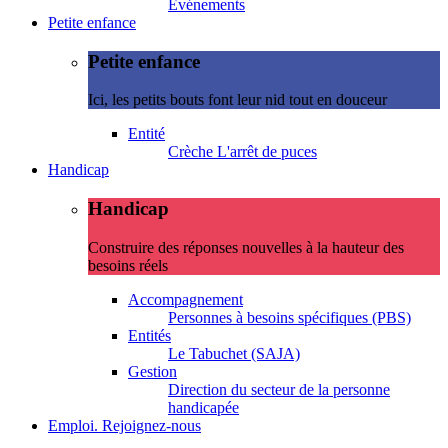
Evénements
Petite enfance
Petite enfance
Ici, les petits bouts font leur nid tout en douceur
Entité
Crèche L'arrêt de puces
Handicap
Handicap
Construire des réponses nouvelles à la hauteur des
besoins réels
Accompagnement
Personnes à besoins spécifiques (PBS)
Entités
Le Tabuchet (SAJA)
Gestion
Direction du secteur de la personne
handicapée
Emploi. Rejoignez-nous