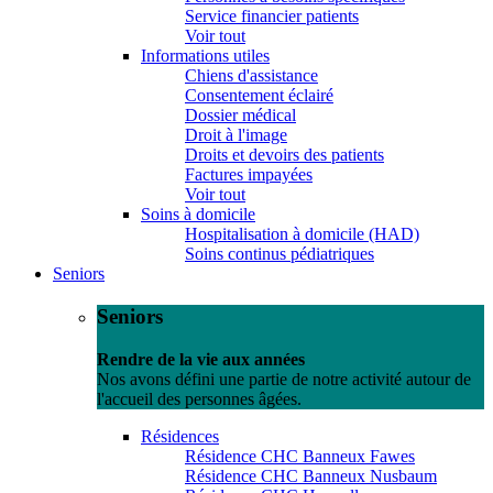
Service financier patients
Voir tout
Informations utiles
Chiens d'assistance
Consentement éclairé
Dossier médical
Droit à l'image
Droits et devoirs des patients
Factures impayées
Voir tout
Soins à domicile
Hospitalisation à domicile (HAD)
Soins continus pédiatriques
Seniors
Seniors
Rendre de la vie aux années
Nos avons défini une partie de notre activité autour de
l'accueil des personnes âgées.
Résidences
Résidence CHC Banneux Fawes
Résidence CHC Banneux Nusbaum