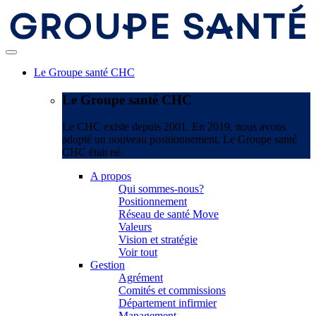
Le Groupe santé CHC
Le Groupe santé CHC
Le CHC existe depuis 2001. En 2019, nous avons
adopté un nouveau positionnement. Le Groupe santé
CHC était né.
A propos
Qui sommes-nous?
Positionnement
Réseau de santé Move
Valeurs
Vision et stratégie
Voir tout
Gestion
Agrément
Comités et commissions
Département infirmier
Management