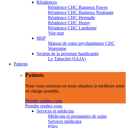
Résidences
Résidence CHC Banneux Fawes
Résidence CHC Banneux Nusbaum
Résidence CHC Hermalle
Résidence CHC Heusy
Résidence CHC Landenne
Voir tout
MSP
Maison de soins psychiatriques CHC
Waremme
Secteur de la personne handicapée
Le Tabuchet (SAJA)
Patients
Patients
Nous vous assurons en toute situation la meilleure prise
en charge possible.
Prendre rendez-vous
Prendre rendez-vous
Services et médecins
Médecins et prestataires de soins
Services médicaux
Pôles