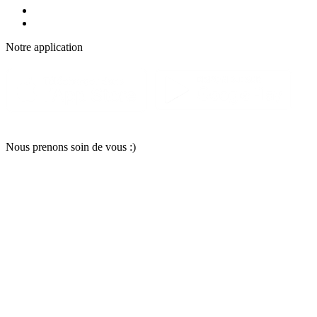
Notre applic
a
tion
Nous pr
e
nons soin
d
e vous :)