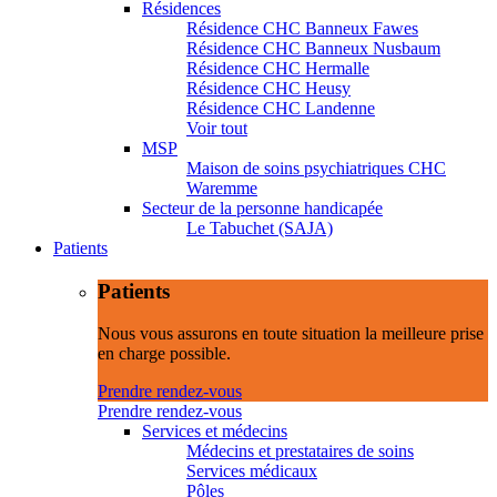
Résidences
Résidence CHC Banneux Fawes
Résidence CHC Banneux Nusbaum
Résidence CHC Hermalle
Résidence CHC Heusy
Résidence CHC Landenne
Voir tout
MSP
Maison de soins psychiatriques CHC
Waremme
Secteur de la personne handicapée
Le Tabuchet (SAJA)
Patients
Patients
Nous vous assurons en toute situation la meilleure prise
en charge possible.
Prendre rendez-vous
Prendre rendez-vous
Services et médecins
Médecins et prestataires de soins
Services médicaux
Pôles