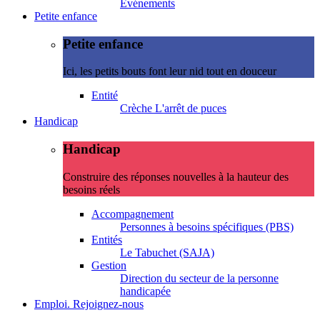
Evénements
Petite enfance
Petite enfance
Ici, les petits bouts font leur nid tout en douceur
Entité
Crèche L'arrêt de puces
Handicap
Handicap
Construire des réponses nouvelles à la hauteur des
besoins réels
Accompagnement
Personnes à besoins spécifiques (PBS)
Entités
Le Tabuchet (SAJA)
Gestion
Direction du secteur de la personne
handicapée
Emploi. Rejoignez-nous