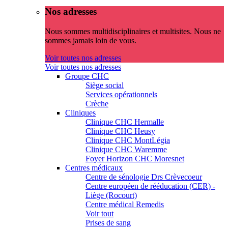
Nos adresses
Nous sommes multidisciplinaires et multisites. Nous ne
sommes jamais loin de vous.
Voir toutes nos adresses
Voir toutes nos adresses
Groupe CHC
Siège social
Services opérationnels
Crèche
Cliniques
Clinique CHC Hermalle
Clinique CHC Heusy
Clinique CHC MontLégia
Clinique CHC Waremme
Foyer Horizon CHC Moresnet
Centres médicaux
Centre de sénologie Drs Crèvecoeur
Centre européen de rééducation (CER) -
Liège (Rocourt)
Centre médical Remedis
Voir tout
Prises de sang