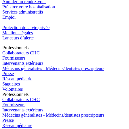
Annuler un rendez-vous
Préparer votre hospitalisation
Services administratifs
Emploi​
Protection de la vie privée
Mentions légales
Lanceurs d’alerte
Pro
f
essionn
e
ls
Collaborateurs CHC
Fournisseurs
Intervenants extérieurs
Médecins généralistes - Médecins/dentistes prescripteurs
Presse
Réseau pédiatrie
Stagiaires
Volontaires
Pro
f
essionn
e
ls
Collaborateurs CHC
Fournisseurs
Intervenants extérieurs
Médecins généralistes - Médecins/dentistes prescripteurs
Presse
Réseau pédiatrie