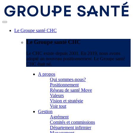
Le Groupe santé CHC
Le Groupe santé CHC
Le CHC existe depuis 2001. En 2019, nous avons
adopté un nouveau positionnement. Le Groupe santé
CHC était né.
A propos
Qui sommes-nous?
Positionnement
Réseau de santé Move
Valeurs
Vision et stratégie
Voir tout
Gestion
Agrément
Comités et commissions
Département infirmier
Management