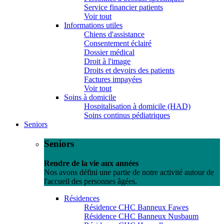
Service financier patients
Voir tout
Informations utiles
Chiens d'assistance
Consentement éclairé
Dossier médical
Droit à l'image
Droits et devoirs des patients
Factures impayées
Voir tout
Soins à domicile
Hospitalisation à domicile (HAD)
Soins continus pédiatriques
Seniors
Seniors
Rendre de la vie aux années
Nos avons défini une partie de notre activité autour de
l'accueil des personnes âgées.
Résidences
Résidence CHC Banneux Fawes
Résidence CHC Banneux Nusbaum