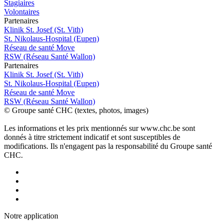
Stagiaires
Volontaires
P
a
rtenai
r
es
Klinik St. Josef (St. Vith)
St. Nikolaus-Hospital (Eupen)
Réseau de santé Move
RSW (Réseau Santé Wallon)
P
a
rtenai
r
es
Klinik St. Josef (St. Vith)
St. Nikolaus-Hospital (Eupen)
Réseau de santé Move
RSW (Réseau Santé Wallon)
© Groupe santé CHC (textes, photos, images)
Les informations et les prix mentionnés sur www.chc.be sont
donnés à titre strictement indicatif et sont susceptibles de
modifications. Ils n'engagent pas la responsabilité du Groupe santé
CHC.
Notre applic
a
tion