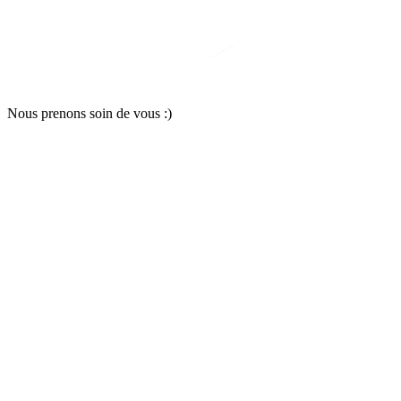
Nous pr
e
nons soin
d
e vous :)