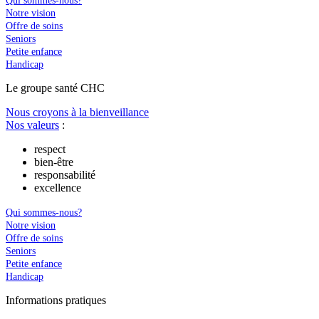
Qui sommes-nous?
Notre vision
Offre de soins
Seniors
Petite enfance
Handicap
Le
g
roupe s
a
nté CHC
Nous croyons à la bienveillance
Nos valeurs
:
respect
bien-être
responsabilité
excellence
Qui sommes-nous?
Notre vision
Offre de soins
Seniors
Petite enfance
Handicap
In
f
ormations pra
t
iques