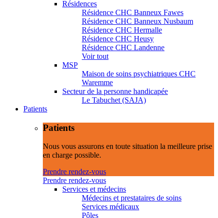
Résidences
Résidence CHC Banneux Fawes
Résidence CHC Banneux Nusbaum
Résidence CHC Hermalle
Résidence CHC Heusy
Résidence CHC Landenne
Voir tout
MSP
Maison de soins psychiatriques CHC
Waremme
Secteur de la personne handicapée
Le Tabuchet (SAJA)
Patients
Patients
Nous vous assurons en toute situation la meilleure prise
en charge possible.
Prendre rendez-vous
Prendre rendez-vous
Services et médecins
Médecins et prestataires de soins
Services médicaux
Pôles