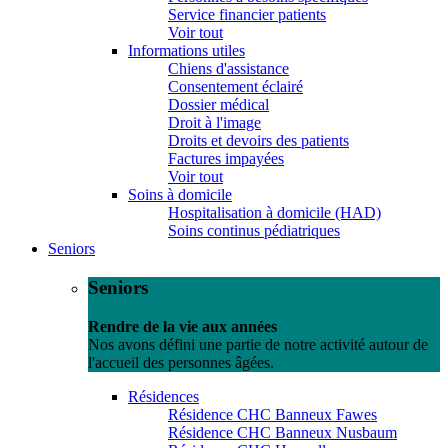
Service financier patients
Voir tout
Informations utiles
Chiens d'assistance
Consentement éclairé
Dossier médical
Droit à l'image
Droits et devoirs des patients
Factures impayées
Voir tout
Soins à domicile
Hospitalisation à domicile (HAD)
Soins continus pédiatriques
Seniors
Seniors
Rendre de la vie aux années
Nos avons défini une partie de notre activité autour de
l'accueil des personnes âgées.
Résidences
Résidence CHC Banneux Fawes
Résidence CHC Banneux Nusbaum