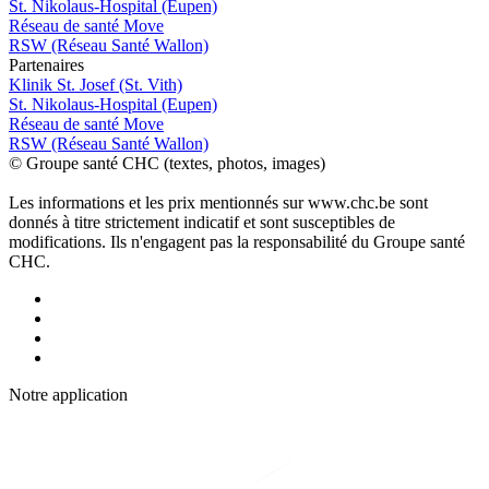
St. Nikolaus-Hospital (Eupen)
Réseau de santé Move
RSW (Réseau Santé Wallon)
P
a
rtenai
r
es
Klinik St. Josef (St. Vith)
St. Nikolaus-Hospital (Eupen)
Réseau de santé Move
RSW (Réseau Santé Wallon)
© Groupe santé CHC (textes, photos, images)
Les informations et les prix mentionnés sur www.chc.be sont
donnés à titre strictement indicatif et sont susceptibles de
modifications. Ils n'engagent pas la responsabilité du Groupe santé
CHC.
Notre applic
a
tion