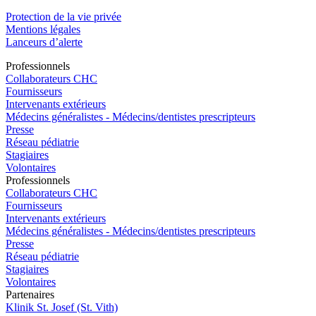
Protection de la vie privée
Mentions légales
Lanceurs d’alerte
Pro
f
essionn
e
ls
Collaborateurs CHC
Fournisseurs
Intervenants extérieurs
Médecins généralistes - Médecins/dentistes prescripteurs
Presse
Réseau pédiatrie
Stagiaires
Volontaires
Pro
f
essionn
e
ls
Collaborateurs CHC
Fournisseurs
Intervenants extérieurs
Médecins généralistes - Médecins/dentistes prescripteurs
Presse
Réseau pédiatrie
Stagiaires
Volontaires
P
a
rtenai
r
es
Klinik St. Josef (St. Vith)