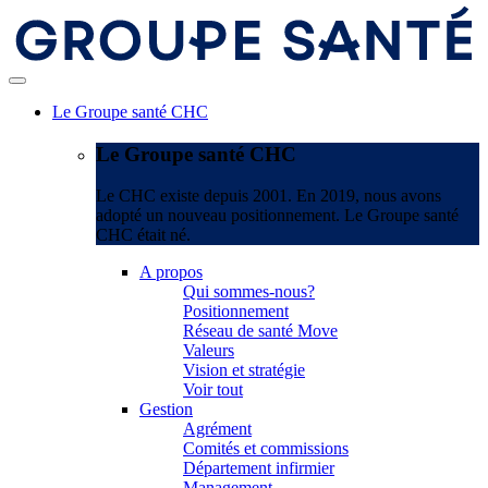
Le Groupe santé CHC
Le Groupe santé CHC
Le CHC existe depuis 2001. En 2019, nous avons
adopté un nouveau positionnement. Le Groupe santé
CHC était né.
A propos
Qui sommes-nous?
Positionnement
Réseau de santé Move
Valeurs
Vision et stratégie
Voir tout
Gestion
Agrément
Comités et commissions
Département infirmier
Management