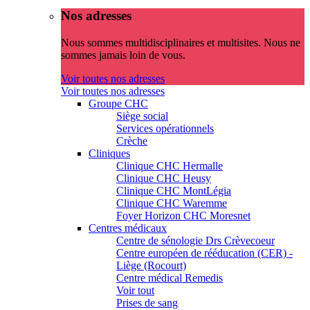
Nos adresses
Nous sommes multidisciplinaires et multisites. Nous ne
sommes jamais loin de vous.
Voir toutes nos adresses
Voir toutes nos adresses
Groupe CHC
Siège social
Services opérationnels
Crèche
Cliniques
Clinique CHC Hermalle
Clinique CHC Heusy
Clinique CHC MontLégia
Clinique CHC Waremme
Foyer Horizon CHC Moresnet
Centres médicaux
Centre de sénologie Drs Crèvecoeur
Centre européen de rééducation (CER) -
Liège (Rocourt)
Centre médical Remedis
Voir tout
Prises de sang