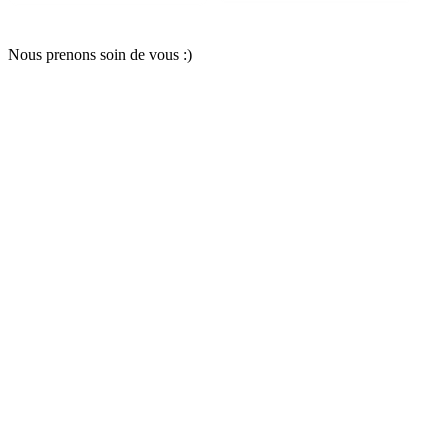
Nous pr
e
nons soin
d
e vous :)