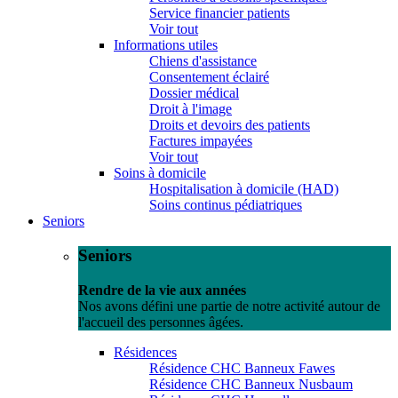
Service financier patients
Voir tout
Informations utiles
Chiens d'assistance
Consentement éclairé
Dossier médical
Droit à l'image
Droits et devoirs des patients
Factures impayées
Voir tout
Soins à domicile
Hospitalisation à domicile (HAD)
Soins continus pédiatriques
Seniors
Seniors
Rendre de la vie aux années
Nos avons défini une partie de notre activité autour de
l'accueil des personnes âgées.
Résidences
Résidence CHC Banneux Fawes
Résidence CHC Banneux Nusbaum