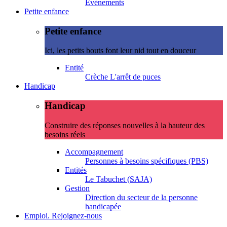
Evénements
Petite enfance
Petite enfance
Ici, les petits bouts font leur nid tout en douceur
Entité
Crèche L'arrêt de puces
Handicap
Handicap
Construire des réponses nouvelles à la hauteur des
besoins réels
Accompagnement
Personnes à besoins spécifiques (PBS)
Entités
Le Tabuchet (SAJA)
Gestion
Direction du secteur de la personne
handicapée
Emploi. Rejoignez-nous