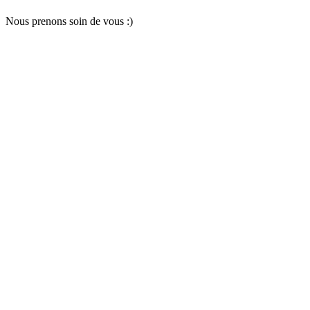
Nous pr
e
nons soin
d
e vous :)