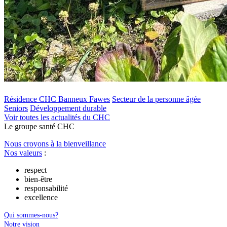
Résidence CHC Banneux Fawes
Secteur de la personne âgée
Seniors
Développement durable
Voir toutes les actualités du CHC
Le
g
roupe s
a
nté CHC
Nous croyons à la bienveillance
Nos valeurs
:
respect
bien-être
responsabilité
excellence
Qui sommes-nous?
Notre vision