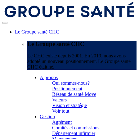
Le Groupe santé CHC
Le Groupe santé CHC
Le CHC existe depuis 2001. En 2019, nous avons
adopté un nouveau positionnement. Le Groupe santé
CHC était né.
A propos
Qui sommes-nous?
Positionnement
Réseau de santé Move
Valeurs
Vision et stratégie
Voir tout
Gestion
Agrément
Comités et commissions
Département infirmier
Management