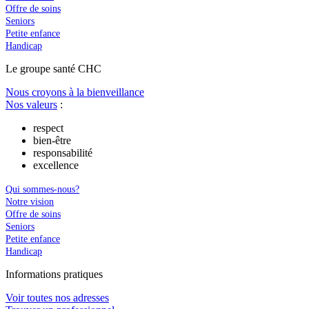
Offre de soins
Seniors
Petite enfance
Handicap
Le
g
roupe s
a
nté CHC
Nous croyons à la bienveillance
Nos valeurs
:
respect
bien-être
responsabilité
excellence
Qui sommes-nous?
Notre vision
Offre de soins
Seniors
Petite enfance
Handicap
In
f
ormations pra
t
iques
Voir toutes nos adresses