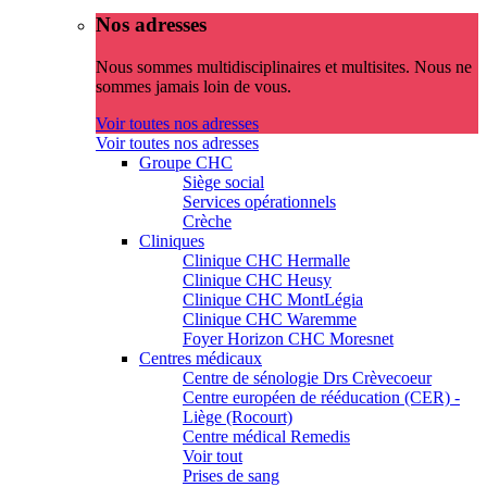
Nos adresses
Nous sommes multidisciplinaires et multisites. Nous ne
sommes jamais loin de vous.
Voir toutes nos adresses
Voir toutes nos adresses
Groupe CHC
Siège social
Services opérationnels
Crèche
Cliniques
Clinique CHC Hermalle
Clinique CHC Heusy
Clinique CHC MontLégia
Clinique CHC Waremme
Foyer Horizon CHC Moresnet
Centres médicaux
Centre de sénologie Drs Crèvecoeur
Centre européen de rééducation (CER) -
Liège (Rocourt)
Centre médical Remedis
Voir tout
Prises de sang