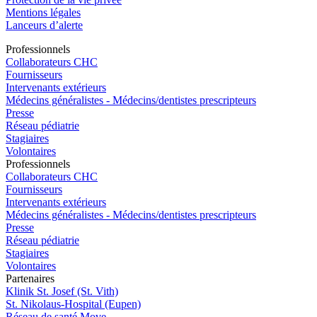
Mentions légales
Lanceurs d’alerte
Pro
f
essionn
e
ls
Collaborateurs CHC
Fournisseurs
Intervenants extérieurs
Médecins généralistes - Médecins/dentistes prescripteurs
Presse
Réseau pédiatrie
Stagiaires
Volontaires
Pro
f
essionn
e
ls
Collaborateurs CHC
Fournisseurs
Intervenants extérieurs
Médecins généralistes - Médecins/dentistes prescripteurs
Presse
Réseau pédiatrie
Stagiaires
Volontaires
P
a
rtenai
r
es
Klinik St. Josef (St. Vith)
St. Nikolaus-Hospital (Eupen)
Réseau de santé Move