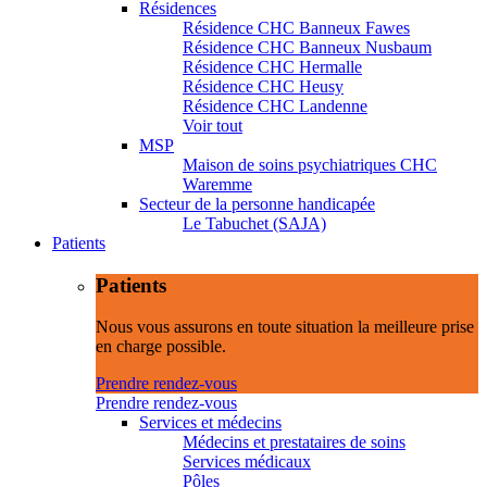
Résidences
Résidence CHC Banneux Fawes
Résidence CHC Banneux Nusbaum
Résidence CHC Hermalle
Résidence CHC Heusy
Résidence CHC Landenne
Voir tout
MSP
Maison de soins psychiatriques CHC
Waremme
Secteur de la personne handicapée
Le Tabuchet (SAJA)
Patients
Patients
Nous vous assurons en toute situation la meilleure prise
en charge possible.
Prendre rendez-vous
Prendre rendez-vous
Services et médecins
Médecins et prestataires de soins
Services médicaux
Pôles