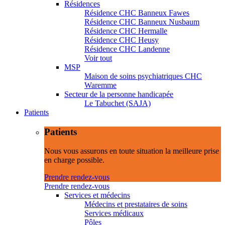
Résidences
Résidence CHC Banneux Fawes
Résidence CHC Banneux Nusbaum
Résidence CHC Hermalle
Résidence CHC Heusy
Résidence CHC Landenne
Voir tout
MSP
Maison de soins psychiatriques CHC
Waremme
Secteur de la personne handicapée
Le Tabuchet (SAJA)
Patients
Patients
Nous vous assurons en toute situation la meilleure prise
en charge possible.
Prendre rendez-vous
Prendre rendez-vous
Services et médecins
Médecins et prestataires de soins
Services médicaux
Pôles