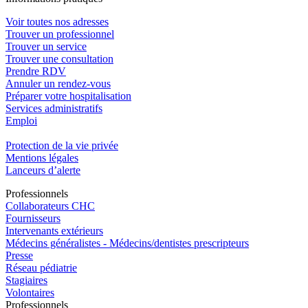
Voir toutes nos adresses
Trouver un professionnel
Trouver un service
Trouver une consultation
Prendre RDV
Annuler un rendez-vous
Préparer votre hospitalisation
Services administratifs
Emploi​
Protection de la vie privée
Mentions légales
Lanceurs d’alerte
Pro
f
essionn
e
ls
Collaborateurs CHC
Fournisseurs
Intervenants extérieurs
Médecins généralistes - Médecins/dentistes prescripteurs
Presse
Réseau pédiatrie
Stagiaires
Volontaires
Pro
f
essionn
e
ls