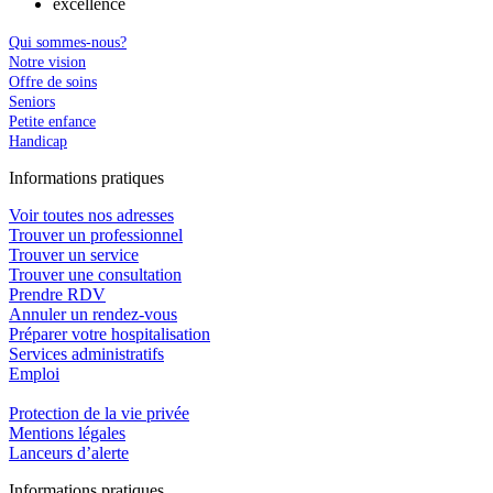
excellence
Qui sommes-nous?
Notre vision
Offre de soins
Seniors
Petite enfance
Handicap
In
f
ormations pra
t
iques
Voir toutes nos adresses
Trouver un professionnel
Trouver un service
Trouver une consultation
Prendre RDV
Annuler un rendez-vous
Préparer votre hospitalisation
Services administratifs
Emploi​
Protection de la vie privée
Mentions légales
Lanceurs d’alerte
In
f
ormations pra
t
iques