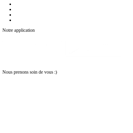
Notre applic
a
tion
Nous pr
e
nons soin
d
e vous :)