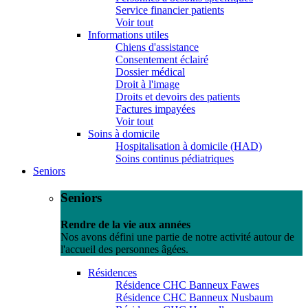
Service financier patients
Voir tout
Informations utiles
Chiens d'assistance
Consentement éclairé
Dossier médical
Droit à l'image
Droits et devoirs des patients
Factures impayées
Voir tout
Soins à domicile
Hospitalisation à domicile (HAD)
Soins continus pédiatriques
Seniors
Seniors
Rendre de la vie aux années
Nos avons défini une partie de notre activité autour de
l'accueil des personnes âgées.
Résidences
Résidence CHC Banneux Fawes
Résidence CHC Banneux Nusbaum