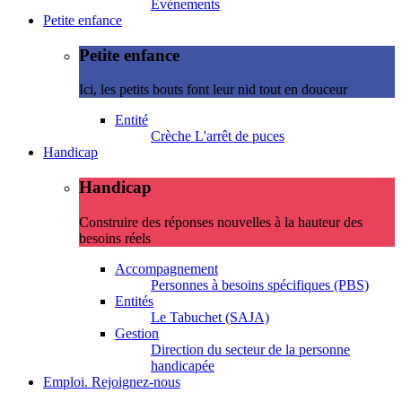
Evénements
Petite enfance
Petite enfance
Ici, les petits bouts font leur nid tout en douceur
Entité
Crèche L'arrêt de puces
Handicap
Handicap
Construire des réponses nouvelles à la hauteur des
besoins réels
Accompagnement
Personnes à besoins spécifiques (PBS)
Entités
Le Tabuchet (SAJA)
Gestion
Direction du secteur de la personne
handicapée
Emploi. Rejoignez-nous