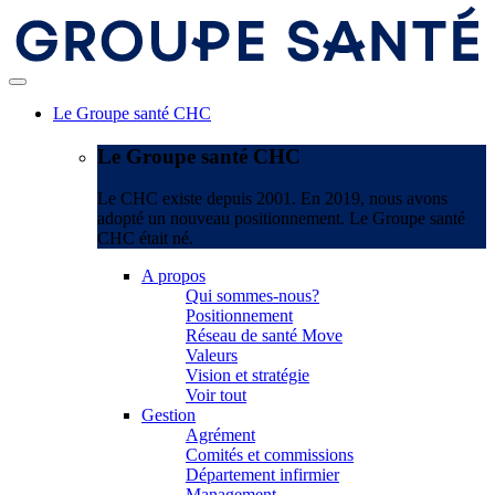
Le Groupe santé CHC
Le Groupe santé CHC
Le CHC existe depuis 2001. En 2019, nous avons
adopté un nouveau positionnement. Le Groupe santé
CHC était né.
A propos
Qui sommes-nous?
Positionnement
Réseau de santé Move
Valeurs
Vision et stratégie
Voir tout
Gestion
Agrément
Comités et commissions
Département infirmier
Management