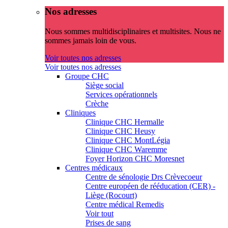
Nos adresses
Nous sommes multidisciplinaires et multisites. Nous ne
sommes jamais loin de vous.
Voir toutes nos adresses
Voir toutes nos adresses
Groupe CHC
Siège social
Services opérationnels
Crèche
Cliniques
Clinique CHC Hermalle
Clinique CHC Heusy
Clinique CHC MontLégia
Clinique CHC Waremme
Foyer Horizon CHC Moresnet
Centres médicaux
Centre de sénologie Drs Crèvecoeur
Centre européen de rééducation (CER) -
Liège (Rocourt)
Centre médical Remedis
Voir tout
Prises de sang