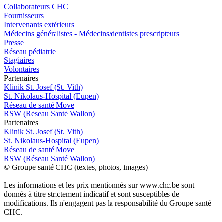
Collaborateurs CHC
Fournisseurs
Intervenants extérieurs
Médecins généralistes - Médecins/dentistes prescripteurs
Presse
Réseau pédiatrie
Stagiaires
Volontaires
P
a
rtenai
r
es
Klinik St. Josef (St. Vith)
St. Nikolaus-Hospital (Eupen)
Réseau de santé Move
RSW (Réseau Santé Wallon)
P
a
rtenai
r
es
Klinik St. Josef (St. Vith)
St. Nikolaus-Hospital (Eupen)
Réseau de santé Move
RSW (Réseau Santé Wallon)
© Groupe santé CHC (textes, photos, images)
Les informations et les prix mentionnés sur www.chc.be sont
donnés à titre strictement indicatif et sont susceptibles de
modifications. Ils n'engagent pas la responsabilité du Groupe santé
CHC.