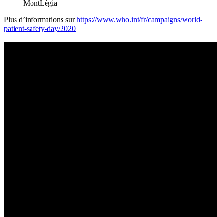
MontLégia
Plus d’informations sur
https://www.who.int/fr/campaigns/world-
patient-safety-day/2020