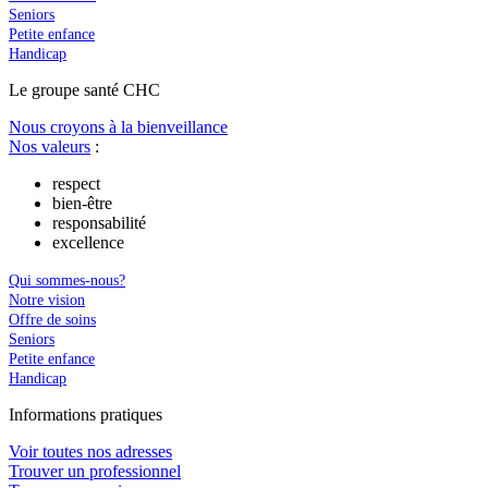
Seniors
Petite enfance
Handicap
Le
g
roupe s
a
nté CHC
Nous croyons à la bienveillance
Nos valeurs
:
respect
bien-être
responsabilité
excellence
Qui sommes-nous?
Notre vision
Offre de soins
Seniors
Petite enfance
Handicap
In
f
ormations pra
t
iques
Voir toutes nos adresses
Trouver un professionnel