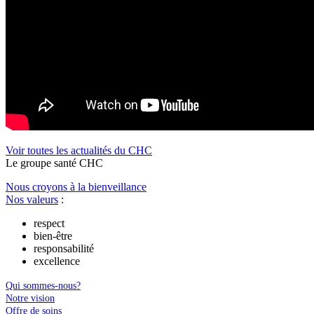
Voir toutes les actualités du CHC
Le
g
roupe s
a
nté CHC
Nous croyons à la bienveillance
Nos valeurs
:
respect
bien-être
responsabilité
excellence
Qui sommes-nous?
Notre vision
Offre de soins