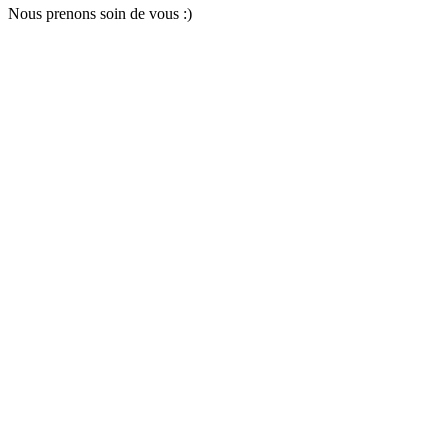
Nous pr
e
nons soin
d
e vous :)