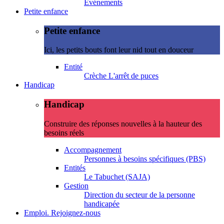
Evénements
Petite enfance
Petite enfance
Ici, les petits bouts font leur nid tout en douceur
Entité
Crèche L'arrêt de puces
Handicap
Handicap
Construire des réponses nouvelles à la hauteur des
besoins réels
Accompagnement
Personnes à besoins spécifiques (PBS)
Entités
Le Tabuchet (SAJA)
Gestion
Direction du secteur de la personne
handicapée
Emploi. Rejoignez-nous