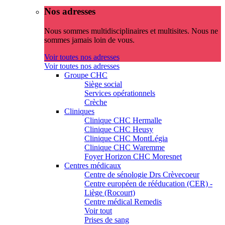
Nos adresses
Nous sommes multidisciplinaires et multisites. Nous ne
sommes jamais loin de vous.
Voir toutes nos adresses
Voir toutes nos adresses
Groupe CHC
Siège social
Services opérationnels
Crèche
Cliniques
Clinique CHC Hermalle
Clinique CHC Heusy
Clinique CHC MontLégia
Clinique CHC Waremme
Foyer Horizon CHC Moresnet
Centres médicaux
Centre de sénologie Drs Crèvecoeur
Centre européen de rééducation (CER) -
Liège (Rocourt)
Centre médical Remedis
Voir tout
Prises de sang