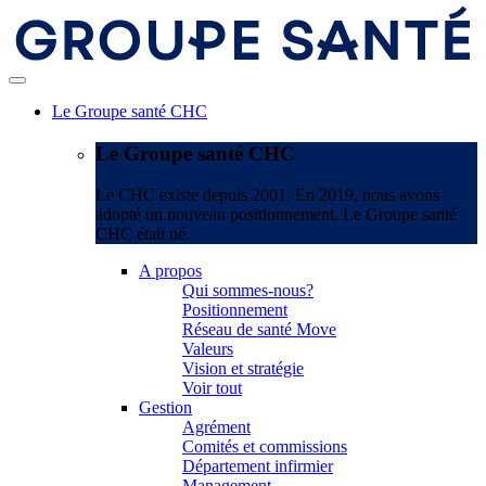
Le Groupe santé CHC
Le Groupe santé CHC
Le CHC existe depuis 2001. En 2019, nous avons
adopté un nouveau positionnement. Le Groupe santé
CHC était né.
A propos
Qui sommes-nous?
Positionnement
Réseau de santé Move
Valeurs
Vision et stratégie
Voir tout
Gestion
Agrément
Comités et commissions
Département infirmier
Management