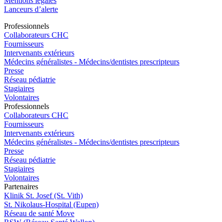
Mentions légales
Lanceurs d’alerte
Pro
f
essionn
e
ls
Collaborateurs CHC
Fournisseurs
Intervenants extérieurs
Médecins généralistes - Médecins/dentistes prescripteurs
Presse
Réseau pédiatrie
Stagiaires
Volontaires
Pro
f
essionn
e
ls
Collaborateurs CHC
Fournisseurs
Intervenants extérieurs
Médecins généralistes - Médecins/dentistes prescripteurs
Presse
Réseau pédiatrie
Stagiaires
Volontaires
P
a
rtenai
r
es
Klinik St. Josef (St. Vith)
St. Nikolaus-Hospital (Eupen)
Réseau de santé Move