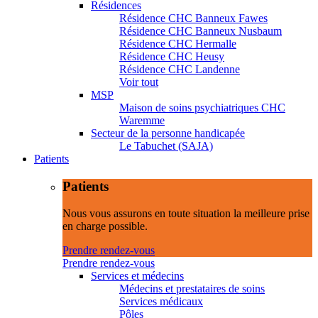
Résidences
Résidence CHC Banneux Fawes
Résidence CHC Banneux Nusbaum
Résidence CHC Hermalle
Résidence CHC Heusy
Résidence CHC Landenne
Voir tout
MSP
Maison de soins psychiatriques CHC
Waremme
Secteur de la personne handicapée
Le Tabuchet (SAJA)
Patients
Patients
Nous vous assurons en toute situation la meilleure prise
en charge possible.
Prendre rendez-vous
Prendre rendez-vous
Services et médecins
Médecins et prestataires de soins
Services médicaux
Pôles