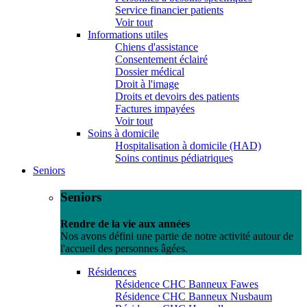
Service financier patients
Voir tout
Informations utiles
Chiens d'assistance
Consentement éclairé
Dossier médical
Droit à l'image
Droits et devoirs des patients
Factures impayées
Voir tout
Soins à domicile
Hospitalisation à domicile (HAD)
Soins continus pédiatriques
Seniors
Seniors
Rendre de la vie aux années
Nos avons défini une partie de notre activité autour de
l'accueil des personnes âgées.
Résidences
Résidence CHC Banneux Fawes
Résidence CHC Banneux Nusbaum