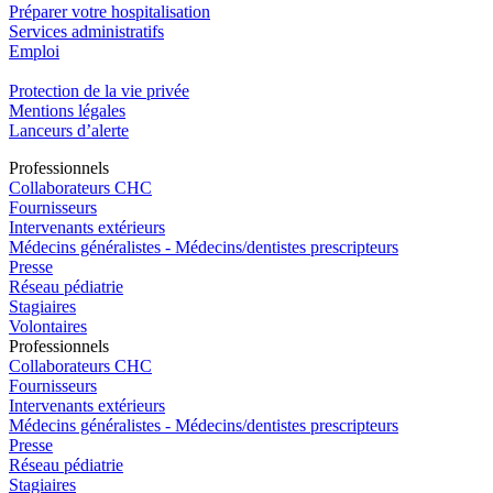
Préparer votre hospitalisation
Services administratifs
Emploi​
Protection de la vie privée
Mentions légales
Lanceurs d’alerte
Pro
f
essionn
e
ls
Collaborateurs CHC
Fournisseurs
Intervenants extérieurs
Médecins généralistes - Médecins/dentistes prescripteurs
Presse
Réseau pédiatrie
Stagiaires
Volontaires
Pro
f
essionn
e
ls
Collaborateurs CHC
Fournisseurs
Intervenants extérieurs
Médecins généralistes - Médecins/dentistes prescripteurs
Presse
Réseau pédiatrie
Stagiaires