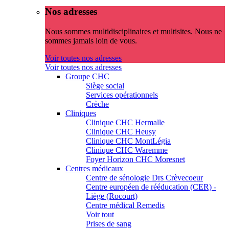
Nos adresses
Nous sommes multidisciplinaires et multisites. Nous ne
sommes jamais loin de vous.
Voir toutes nos adresses
Voir toutes nos adresses
Groupe CHC
Siège social
Services opérationnels
Crèche
Cliniques
Clinique CHC Hermalle
Clinique CHC Heusy
Clinique CHC MontLégia
Clinique CHC Waremme
Foyer Horizon CHC Moresnet
Centres médicaux
Centre de sénologie Drs Crèvecoeur
Centre européen de rééducation (CER) -
Liège (Rocourt)
Centre médical Remedis
Voir tout
Prises de sang