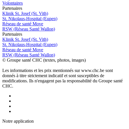
Volontaires
P
a
rtenai
r
es
Klinik St. Josef (St. Vith)
St. Nikolaus-Hospital (Eupen)
Réseau de santé Move
RSW (Réseau Santé Wallon)
P
a
rtenai
r
es
Klinik St. Josef (St. Vith)
St. Nikolaus-Hospital (Eupen)
Réseau de santé Move
RSW (Réseau Santé Wallon)
© Groupe santé CHC (textes, photos, images)
Les informations et les prix mentionnés sur www.chc.be sont
donnés à titre strictement indicatif et sont susceptibles de
modifications. Ils n'engagent pas la responsabilité du Groupe santé
CHC.
Notre applic
a
tion