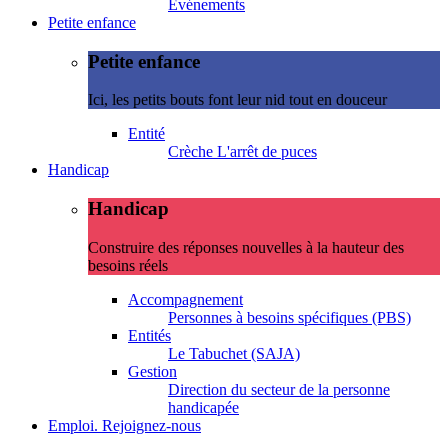
Evénements
Petite enfance
Petite enfance
Ici, les petits bouts font leur nid tout en douceur
Entité
Crèche L'arrêt de puces
Handicap
Handicap
Construire des réponses nouvelles à la hauteur des
besoins réels
Accompagnement
Personnes à besoins spécifiques (PBS)
Entités
Le Tabuchet (SAJA)
Gestion
Direction du secteur de la personne
handicapée
Emploi. Rejoignez-nous