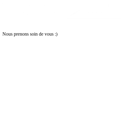
Nous pr
e
nons soin
d
e vous :)