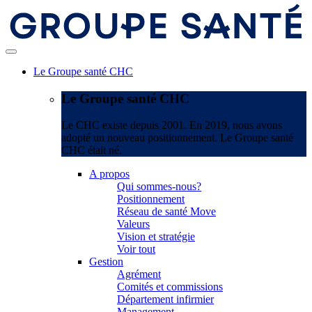
Le Groupe santé CHC
Le Groupe santé CHC
Le CHC existe depuis 2001. En 2019, nous avons
adopté un nouveau positionnement. Le Groupe santé
CHC était né.
A propos
Qui sommes-nous?
Positionnement
Réseau de santé Move
Valeurs
Vision et stratégie
Voir tout
Gestion
Agrément
Comités et commissions
Département infirmier
Management