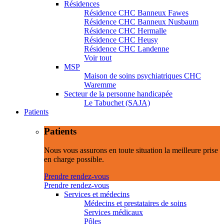
Résidences
Résidence CHC Banneux Fawes
Résidence CHC Banneux Nusbaum
Résidence CHC Hermalle
Résidence CHC Heusy
Résidence CHC Landenne
Voir tout
MSP
Maison de soins psychiatriques CHC
Waremme
Secteur de la personne handicapée
Le Tabuchet (SAJA)
Patients
Patients
Nous vous assurons en toute situation la meilleure prise
en charge possible.
Prendre rendez-vous
Prendre rendez-vous
Services et médecins
Médecins et prestataires de soins
Services médicaux
Pôles