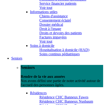
Service financier patients
Voir tout
Informations utiles
Chiens d'assistance
Consentement éclairé
Dossier médical
Droit à l'image
Droits et devoirs des patients
Factures impayées
Voir tout
Soins à domicile
Hospitalisation à domicile (HAD)
Soins continus pédiatriques
Seniors
Seniors
Rendre de la vie aux années
Nos avons défini une partie de notre activité autour de
l'accueil des personnes âgées.
Résidences
Résidence CHC Banneux Fawes
Résidence CHC Banneux Nusbaum