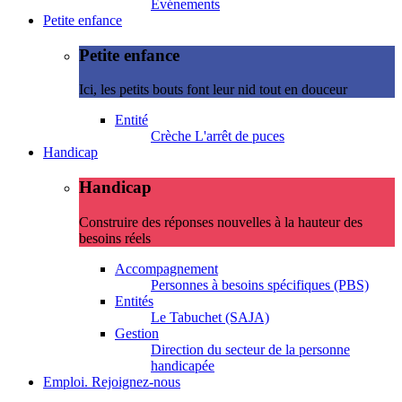
Evénements
Petite enfance
Petite enfance
Ici, les petits bouts font leur nid tout en douceur
Entité
Crèche L'arrêt de puces
Handicap
Handicap
Construire des réponses nouvelles à la hauteur des
besoins réels
Accompagnement
Personnes à besoins spécifiques (PBS)
Entités
Le Tabuchet (SAJA)
Gestion
Direction du secteur de la personne
handicapée
Emploi. Rejoignez-nous