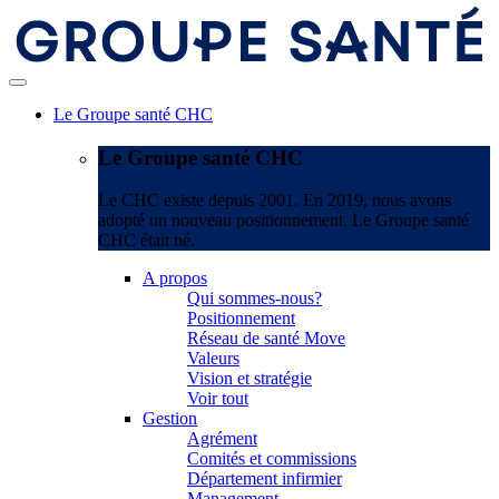
Le Groupe santé CHC
Le Groupe santé CHC
Le CHC existe depuis 2001. En 2019, nous avons
adopté un nouveau positionnement. Le Groupe santé
CHC était né.
A propos
Qui sommes-nous?
Positionnement
Réseau de santé Move
Valeurs
Vision et stratégie
Voir tout
Gestion
Agrément
Comités et commissions
Département infirmier
Management