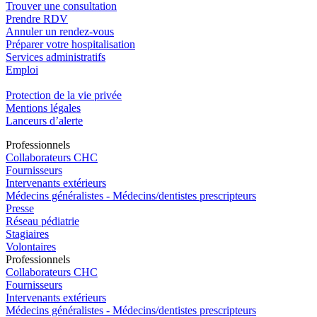
Trouver une consultation
Prendre RDV
Annuler un rendez-vous
Préparer votre hospitalisation
Services administratifs
Emploi​
Protection de la vie privée
Mentions légales
Lanceurs d’alerte
Pro
f
essionn
e
ls
Collaborateurs CHC
Fournisseurs
Intervenants extérieurs
Médecins généralistes - Médecins/dentistes prescripteurs
Presse
Réseau pédiatrie
Stagiaires
Volontaires
Pro
f
essionn
e
ls
Collaborateurs CHC
Fournisseurs
Intervenants extérieurs
Médecins généralistes - Médecins/dentistes prescripteurs