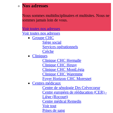
Nos adresses
Nous sommes multidisciplinaires et multisites. Nous ne
sommes jamais loin de vous.
Voir toutes nos adresses
Voir toutes nos adresses
Groupe CHC
Siège social
Services opérationnels
Crèche
Cliniques
Clinique CHC Hermalle
Clinique CHC Heusy
Clinique CHC MontLégia
Clinique CHC Waremme
Foyer Horizon CHC Moresnet
Centres médicaux
Centre de sénologie Drs Crèvecoeur
Centre européen de rééducation (CER) -
Liège (Rocourt)
Centre médical Remedis
Voir tout
Prises de sang