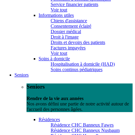
Service financier patients
Voir tout
Informations utiles
Chiens d'assistance
Consentement éclairé
Dossier médical
Droit à l'image
Droits et devoirs des patients
Factures impayées
Voir tout
Soins à domicile
Hospitalisation à domicile (HAD)
Soins continus pédiatriques
Seniors
Seniors
Rendre de la vie aux années
Nos avons défini une partie de notre activité autour de
l'accueil des personnes âgées.
Résidences
Résidence CHC Banneux Fawes
Résidence CHC Banneux Nusbaum