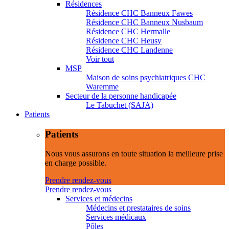
Résidences
Résidence CHC Banneux Fawes
Résidence CHC Banneux Nusbaum
Résidence CHC Hermalle
Résidence CHC Heusy
Résidence CHC Landenne
Voir tout
MSP
Maison de soins psychiatriques CHC
Waremme
Secteur de la personne handicapée
Le Tabuchet (SAJA)
Patients
Patients
Nous vous assurons en toute situation la meilleure prise
en charge possible.
Prendre rendez-vous
Prendre rendez-vous
Services et médecins
Médecins et prestataires de soins
Services médicaux
Pôles