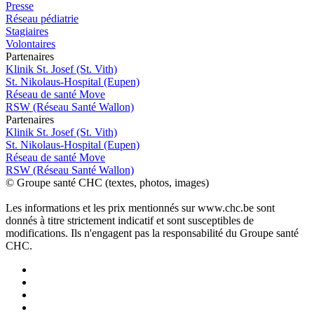
Presse
Réseau pédiatrie
Stagiaires
Volontaires
P
a
rtenai
r
es
Klinik St. Josef (St. Vith)
St. Nikolaus-Hospital (Eupen)
Réseau de santé Move
RSW (Réseau Santé Wallon)
P
a
rtenai
r
es
Klinik St. Josef (St. Vith)
St. Nikolaus-Hospital (Eupen)
Réseau de santé Move
RSW (Réseau Santé Wallon)
© Groupe santé CHC (textes, photos, images)
Les informations et les prix mentionnés sur www.chc.be sont
donnés à titre strictement indicatif et sont susceptibles de
modifications. Ils n'engagent pas la responsabilité du Groupe santé
CHC.