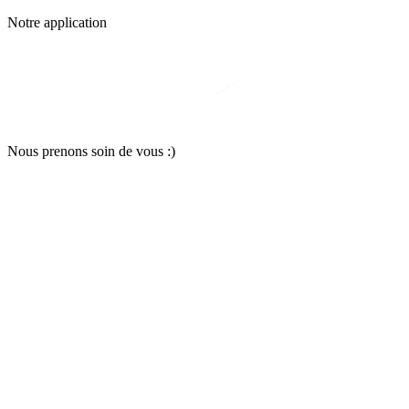
Notre applic
a
tion
Nous pr
e
nons soin
d
e vous :)