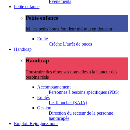
Evénements
Petite enfance
Petite enfance
Ici, les petits bouts font leur nid tout en douceur
Entité
Crèche L'arrêt de puces
Handicap
Handicap
Construire des réponses nouvelles à la hauteur des
besoins réels
Accompagnement
Personnes à besoins spécifiques (PBS)
Entités
Le Tabuchet (SAJA)
Gestion
Direction du secteur de la personne
handicapée
Emploi. Rejoignez-nous