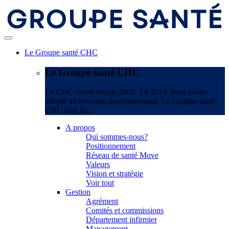
Le Groupe santé CHC
Le Groupe santé CHC
Le CHC existe depuis 2001. En 2019, nous avons
adopté un nouveau positionnement. Le Groupe santé
CHC était né.
A propos
Qui sommes-nous?
Positionnement
Réseau de santé Move
Valeurs
Vision et stratégie
Voir tout
Gestion
Agrément
Comités et commissions
Département infirmier
Management