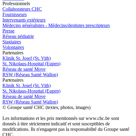
Pro
f
essionn
e
ls
Collaborateurs CHC
Fournisseurs
Intervenants extérieurs
Médecins généralistes - Médecins/dentistes prescripteurs
Presse
Réseau pédiatrie
Stagiaires
Volontaires
P
a
rtenai
r
es
Klinik St. Josef (St. Vith)
St. Nikolaus-Hospital (Eupen)
Réseau de santé Move
RSW (Réseau Santé Wallon)
P
a
rtenai
r
es
Klinik St. Josef (St. Vith)
St. Nikolaus-Hospital (Eupen)
Réseau de santé Move
RSW (Réseau Santé Wallon)
© Groupe santé CHC (textes, photos, images)
Les informations et les prix mentionnés sur www.chc.be sont
donnés à titre strictement indicatif et sont susceptibles de
modifications. Ils n'engagent pas la responsabilité du Groupe santé
CHC.