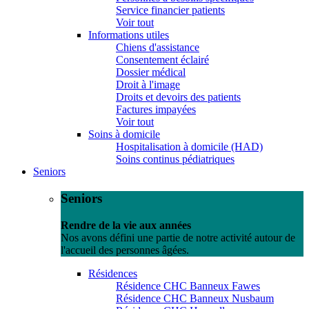
Service financier patients
Voir tout
Informations utiles
Chiens d'assistance
Consentement éclairé
Dossier médical
Droit à l'image
Droits et devoirs des patients
Factures impayées
Voir tout
Soins à domicile
Hospitalisation à domicile (HAD)
Soins continus pédiatriques
Seniors
Seniors
Rendre de la vie aux années
Nos avons défini une partie de notre activité autour de
l'accueil des personnes âgées.
Résidences
Résidence CHC Banneux Fawes
Résidence CHC Banneux Nusbaum