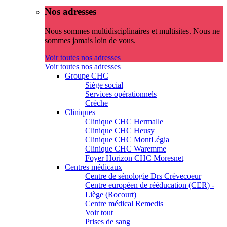
Nos adresses
Nous sommes multidisciplinaires et multisites. Nous ne
sommes jamais loin de vous.
Voir toutes nos adresses
Voir toutes nos adresses
Groupe CHC
Siège social
Services opérationnels
Crèche
Cliniques
Clinique CHC Hermalle
Clinique CHC Heusy
Clinique CHC MontLégia
Clinique CHC Waremme
Foyer Horizon CHC Moresnet
Centres médicaux
Centre de sénologie Drs Crèvecoeur
Centre européen de rééducation (CER) -
Liège (Rocourt)
Centre médical Remedis
Voir tout
Prises de sang