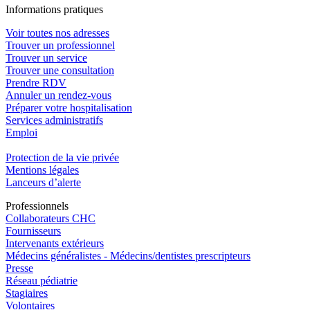
In
f
ormations pra
t
iques
Voir toutes nos adresses
Trouver un professionnel
Trouver un service
Trouver une consultation
Prendre RDV
Annuler un rendez-vous
Préparer votre hospitalisation
Services administratifs
Emploi​
Protection de la vie privée
Mentions légales
Lanceurs d’alerte
Pro
f
essionn
e
ls
Collaborateurs CHC
Fournisseurs
Intervenants extérieurs
Médecins généralistes - Médecins/dentistes prescripteurs
Presse
Réseau pédiatrie
Stagiaires
Volontaires