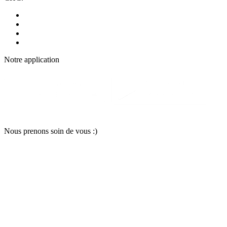
Notre applic
a
tion
Nous pr
e
nons soin
d
e vous :)