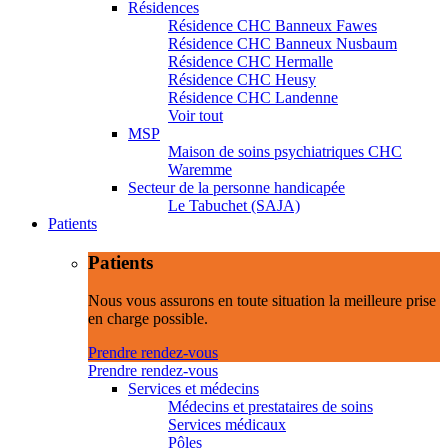
Résidences
Résidence CHC Banneux Fawes
Résidence CHC Banneux Nusbaum
Résidence CHC Hermalle
Résidence CHC Heusy
Résidence CHC Landenne
Voir tout
MSP
Maison de soins psychiatriques CHC
Waremme
Secteur de la personne handicapée
Le Tabuchet (SAJA)
Patients
Patients
Nous vous assurons en toute situation la meilleure prise
en charge possible.
Prendre rendez-vous
Prendre rendez-vous
Services et médecins
Médecins et prestataires de soins
Services médicaux
Pôles