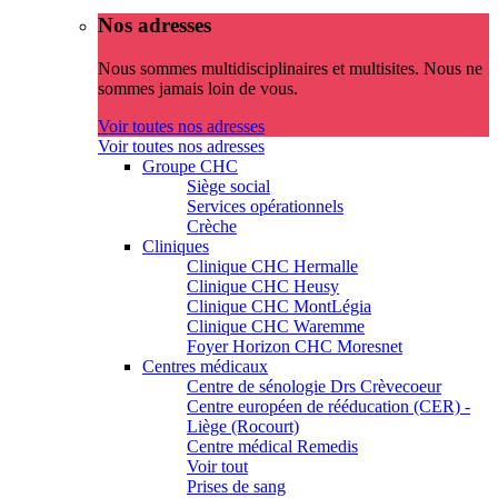
Nos adresses
Nous sommes multidisciplinaires et multisites. Nous ne
sommes jamais loin de vous.
Voir toutes nos adresses
Voir toutes nos adresses
Groupe CHC
Siège social
Services opérationnels
Crèche
Cliniques
Clinique CHC Hermalle
Clinique CHC Heusy
Clinique CHC MontLégia
Clinique CHC Waremme
Foyer Horizon CHC Moresnet
Centres médicaux
Centre de sénologie Drs Crèvecoeur
Centre européen de rééducation (CER) -
Liège (Rocourt)
Centre médical Remedis
Voir tout
Prises de sang