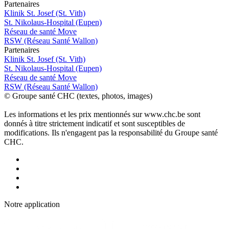
P
a
rtenai
r
es
Klinik St. Josef (St. Vith)
St. Nikolaus-Hospital (Eupen)
Réseau de santé Move
RSW (Réseau Santé Wallon)
P
a
rtenai
r
es
Klinik St. Josef (St. Vith)
St. Nikolaus-Hospital (Eupen)
Réseau de santé Move
RSW (Réseau Santé Wallon)
© Groupe santé CHC (textes, photos, images)
Les informations et les prix mentionnés sur www.chc.be sont
donnés à titre strictement indicatif et sont susceptibles de
modifications. Ils n'engagent pas la responsabilité du Groupe santé
CHC.
Notre applic
a
tion