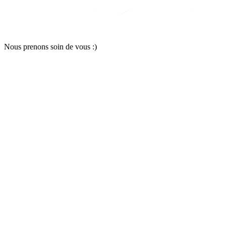
Nous pr
e
nons soin
d
e vous :)