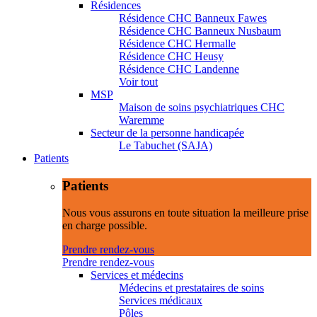
Résidences
Résidence CHC Banneux Fawes
Résidence CHC Banneux Nusbaum
Résidence CHC Hermalle
Résidence CHC Heusy
Résidence CHC Landenne
Voir tout
MSP
Maison de soins psychiatriques CHC
Waremme
Secteur de la personne handicapée
Le Tabuchet (SAJA)
Patients
Patients
Nous vous assurons en toute situation la meilleure prise
en charge possible.
Prendre rendez-vous
Prendre rendez-vous
Services et médecins
Médecins et prestataires de soins
Services médicaux
Pôles