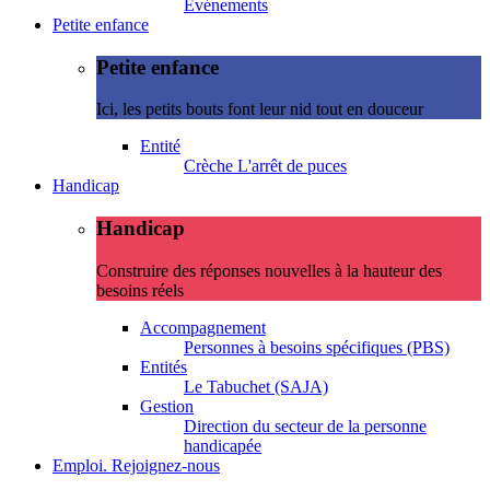
Evénements
Petite enfance
Petite enfance
Ici, les petits bouts font leur nid tout en douceur
Entité
Crèche L'arrêt de puces
Handicap
Handicap
Construire des réponses nouvelles à la hauteur des
besoins réels
Accompagnement
Personnes à besoins spécifiques (PBS)
Entités
Le Tabuchet (SAJA)
Gestion
Direction du secteur de la personne
handicapée
Emploi. Rejoignez-nous