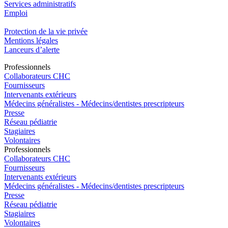
Services administratifs
Emploi​
Protection de la vie privée
Mentions légales
Lanceurs d’alerte
Pro
f
essionn
e
ls
Collaborateurs CHC
Fournisseurs
Intervenants extérieurs
Médecins généralistes - Médecins/dentistes prescripteurs
Presse
Réseau pédiatrie
Stagiaires
Volontaires
Pro
f
essionn
e
ls
Collaborateurs CHC
Fournisseurs
Intervenants extérieurs
Médecins généralistes - Médecins/dentistes prescripteurs
Presse
Réseau pédiatrie
Stagiaires
Volontaires