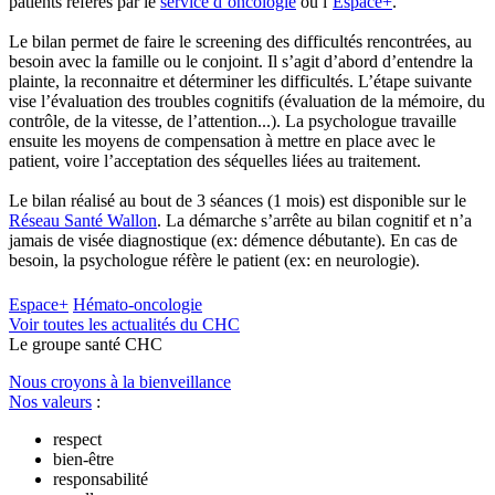
patients référés par le
service d’oncologie
ou l’
Espace+
.
Le bilan permet de faire le screening des difficultés rencontrées, au
besoin avec la famille ou le conjoint. Il s’agit d’abord d’entendre la
plainte, la reconnaitre et déterminer les difficultés. L’étape suivante
vise l’évaluation des troubles cognitifs (évaluation de la mémoire, du
contrôle, de la vitesse, de l’attention...). La psychologue travaille
ensuite les moyens de compensation à mettre en place avec le
patient, voire l’acceptation des séquelles liées au traitement.
Le bilan réalisé au bout de 3 séances (1 mois) est disponible sur le
Réseau Santé Wallon
. La démarche s’arrête au bilan cognitif et n’a
jamais de visée diagnostique (ex: démence débutante). En cas de
besoin, la psychologue réfère le patient (ex: en neurologie).
Espace+
Hémato-oncologie
Voir toutes les actualités du CHC
Le
g
roupe s
a
nté CHC
Nous croyons à la bienveillance
Nos valeurs
:
respect
bien-être
responsabilité