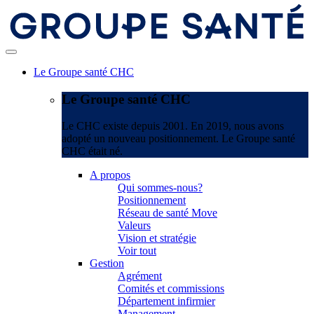
Le Groupe santé CHC
Le Groupe santé CHC
Le CHC existe depuis 2001. En 2019, nous avons
adopté un nouveau positionnement. Le Groupe santé
CHC était né.
A propos
Qui sommes-nous?
Positionnement
Réseau de santé Move
Valeurs
Vision et stratégie
Voir tout
Gestion
Agrément
Comités et commissions
Département infirmier
Management