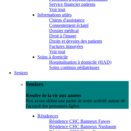
Service financier patients
Voir tout
Informations utiles
Chiens d'assistance
Consentement éclairé
Dossier médical
Droit à l'image
Droits et devoirs des patients
Factures impayées
Voir tout
Soins à domicile
Hospitalisation à domicile (HAD)
Soins continus pédiatriques
Seniors
Seniors
Rendre de la vie aux années
Nos avons défini une partie de notre activité autour de
l'accueil des personnes âgées.
Résidences
Résidence CHC Banneux Fawes
Résidence CHC Banneux Nusbaum