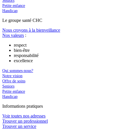
Seniors
Petite enfance
Handicap
Le
g
roupe s
a
nté CHC
Nous croyons à la bienveillance
Nos valeurs
:
respect
bien-être
responsabilité
excellence
Qui sommes-nous?
Notre vision
Offre de soins
Seniors
Petite enfance
Handicap
In
f
ormations pra
t
iques
Voir toutes nos adresses
Trouver un professionnel
Trouver un service