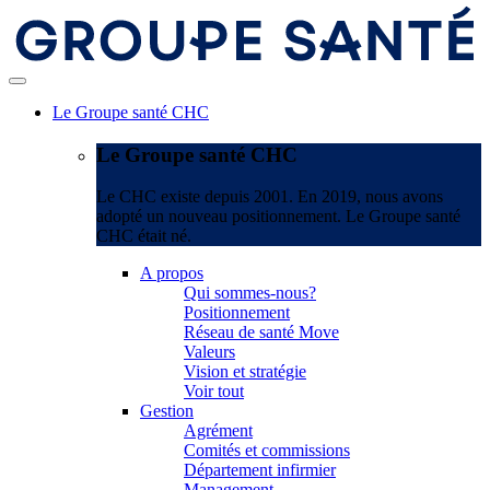
Le Groupe santé CHC
Le Groupe santé CHC
Le CHC existe depuis 2001. En 2019, nous avons
adopté un nouveau positionnement. Le Groupe santé
CHC était né.
A propos
Qui sommes-nous?
Positionnement
Réseau de santé Move
Valeurs
Vision et stratégie
Voir tout
Gestion
Agrément
Comités et commissions
Département infirmier
Management