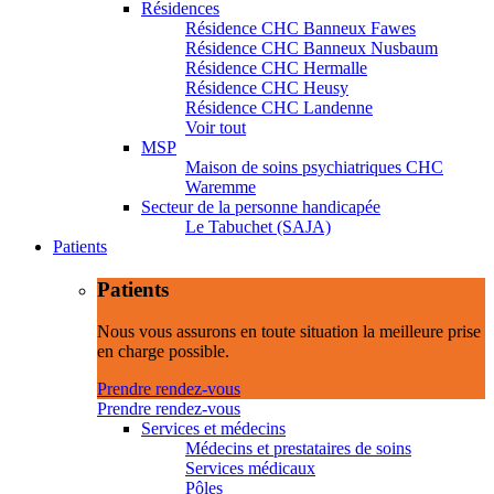
Résidences
Résidence CHC Banneux Fawes
Résidence CHC Banneux Nusbaum
Résidence CHC Hermalle
Résidence CHC Heusy
Résidence CHC Landenne
Voir tout
MSP
Maison de soins psychiatriques CHC
Waremme
Secteur de la personne handicapée
Le Tabuchet (SAJA)
Patients
Patients
Nous vous assurons en toute situation la meilleure prise
en charge possible.
Prendre rendez-vous
Prendre rendez-vous
Services et médecins
Médecins et prestataires de soins
Services médicaux
Pôles