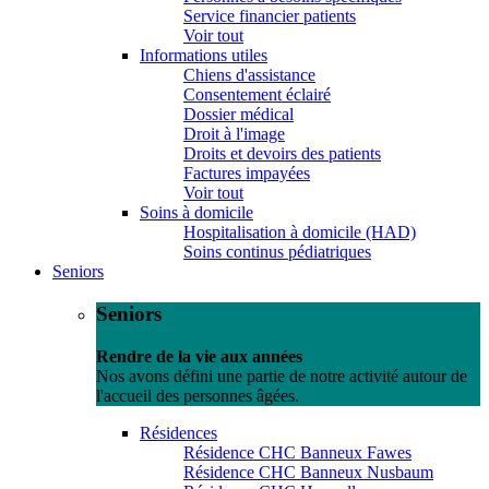
Service financier patients
Voir tout
Informations utiles
Chiens d'assistance
Consentement éclairé
Dossier médical
Droit à l'image
Droits et devoirs des patients
Factures impayées
Voir tout
Soins à domicile
Hospitalisation à domicile (HAD)
Soins continus pédiatriques
Seniors
Seniors
Rendre de la vie aux années
Nos avons défini une partie de notre activité autour de
l'accueil des personnes âgées.
Résidences
Résidence CHC Banneux Fawes
Résidence CHC Banneux Nusbaum