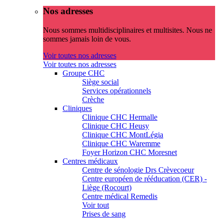
Nos adresses
Nous sommes multidisciplinaires et multisites. Nous ne
sommes jamais loin de vous.
Voir toutes nos adresses
Voir toutes nos adresses
Groupe CHC
Siège social
Services opérationnels
Crèche
Cliniques
Clinique CHC Hermalle
Clinique CHC Heusy
Clinique CHC MontLégia
Clinique CHC Waremme
Foyer Horizon CHC Moresnet
Centres médicaux
Centre de sénologie Drs Crèvecoeur
Centre européen de rééducation (CER) -
Liège (Rocourt)
Centre médical Remedis
Voir tout
Prises de sang