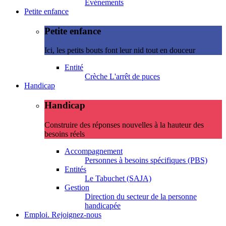
Evénements
Petite enfance
Petite enfance
Ici, les petits bouts font leur nid tout en douceur
Entité
Crèche L'arrêt de puces
Handicap
Handicap
Construire des réponses nouvelles à la hauteur des
besoins réels
Accompagnement
Personnes à besoins spécifiques (PBS)
Entités
Le Tabuchet (SAJA)
Gestion
Direction du secteur de la personne
handicapée
Emploi. Rejoignez-nous