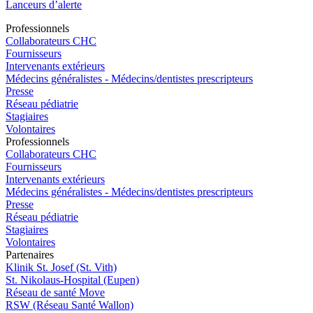
Lanceurs d’alerte
Pro
f
essionn
e
ls
Collaborateurs CHC
Fournisseurs
Intervenants extérieurs
Médecins généralistes - Médecins/dentistes prescripteurs
Presse
Réseau pédiatrie
Stagiaires
Volontaires
Pro
f
essionn
e
ls
Collaborateurs CHC
Fournisseurs
Intervenants extérieurs
Médecins généralistes - Médecins/dentistes prescripteurs
Presse
Réseau pédiatrie
Stagiaires
Volontaires
P
a
rtenai
r
es
Klinik St. Josef (St. Vith)
St. Nikolaus-Hospital (Eupen)
Réseau de santé Move
RSW (Réseau Santé Wallon)